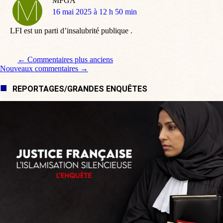
MFGA
dit
16 mai 2025 à 12 h 50 min
:
LFI est un parti d’insalubrité publique .
Navigation de commentaire
← Commentaires plus anciens
Nouveaux commentaires →
REPORTAGES/GRANDES ENQUÊTES