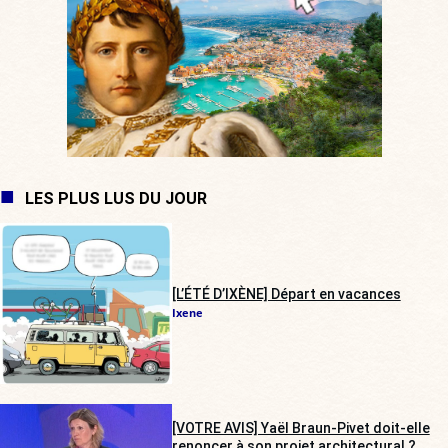
LES PLUS LUS DU JOUR
[L’ÉTÉ D’IXÈNE] Départ en vacances
Ixene
[VOTRE AVIS] Yaël Braun-Pivet doit-elle
renoncer à son projet architectural ?