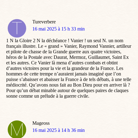
Tureverbere
dit
16 mai 2025 à 15 h 33 min
:
1 N la Gloire 2 N la déchéance ! Vanier ! un seul N. un nom
français illustre. Le « grand » Vanier, Raymond Vannier, artilleur
et pilote de chasse de la Grande guerre aux quatre victoires,
héros de la Postale avec Daurat, Mermoz, Guillaumet, Saint Ex
et les autres. Ce Vanier là mena d’autres combats et obtint
d’autres victoires pour la vie et la grandeur de la France. Les
hommes de cette trempe n’auraient jamais imaginé que l’on
puisse s’abaisser et abaisser la France à de tels débats, à une telle
médiocrité. Qu’avons nous fait au Bon Dieu pour en arriver là ?
Pour qu’un débat minable autour de quelques paires de claques
sonne comme un prélude à la guerre civile.
Mageoss
dit
16 mai 2025 à 14 h 36 min
: