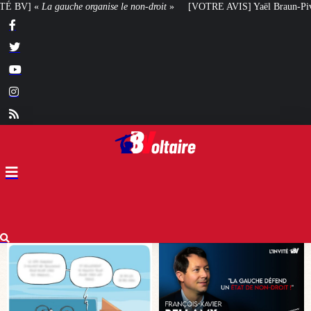
droit
»
[VOTRE AVIS] Yaël Braun-Pivet doit-elle renoncer à son projet archi