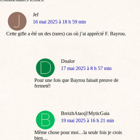
Jef
dit
16 mai 2025 à 18 h 59 min
:
Cette gifle a été un des (rares) cas où j’ai apprécié F. Bayrou.
Dnalor
dit
17 mai 2025 à 8 h 57 min
:
Pour une fois que Bayrou faisait preuve de
fermeté!
BreizhAtao@MyticGaia
dit
19 mai 2025 à 16 h 21 min
:
Même chose pour moi…la seule fois je crois
bien…