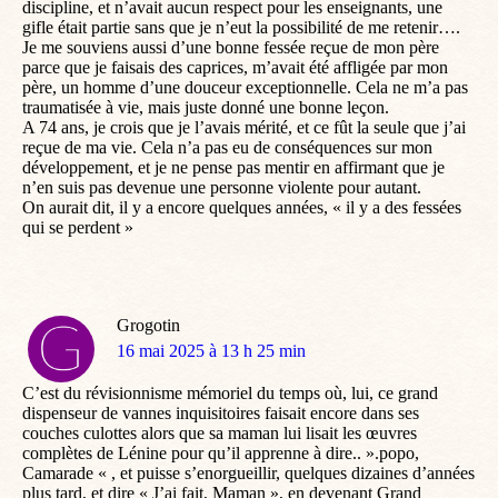
discipline, et n’avait aucun respect pour les enseignants, une
gifle était partie sans que je n’eut la possibilité de me retenir….
Je me souviens aussi d’une bonne fessée reçue de mon père
parce que je faisais des caprices, m’avait été affligée par mon
père, un homme d’une douceur exceptionnelle. Cela ne m’a pas
traumatisée à vie, mais juste donné une bonne leçon.
A 74 ans, je crois que je l’avais mérité, et ce fût la seule que j’ai
reçue de ma vie. Cela n’a pas eu de conséquences sur mon
développement, et je ne pense pas mentir en affirmant que je
n’en suis pas devenue une personne violente pour autant.
On aurait dit, il y a encore quelques années, « il y a des fessées
qui se perdent »
Grogotin
dit
16 mai 2025 à 13 h 25 min
:
C’est du révisionnisme mémoriel du temps où, lui, ce grand
dispenseur de vannes inquisitoires faisait encore dans ses
couches culottes alors que sa maman lui lisait les œuvres
complètes de Lénine pour qu’il apprenne à dire.. ».popo,
Camarade « , et puisse s’enorgueillir, quelques dizaines d’années
plus tard, et dire « J’ai fait, Maman », en devenant Grand