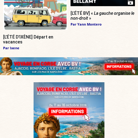
[L’ÉTÉ BV] «
La gauche organise le
non-droit
»
Par
Yann Montero
[L’ÉTÉ D’IXÈNE] Départ en
vacances
Par
Ixene