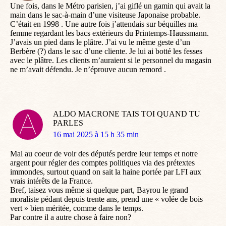
Une fois, dans le Métro parisien, j’ai giflé un gamin qui avait la
main dans le sac-à-main d’une visiteuse Japonaise probable.
C’était en 1998 . Une autre fois j’attendais sur béquilles ma
femme regardant les bacs extérieurs du Printemps-Haussmann.
J’avais un pied dans le plâtre. J’ai vu le même geste d’un
Berbère (?) dans le sac d’une cliente. Je lui ai botté les fesses
avec le plâtre. Les clients m’auraient si le personnel du magasin
ne m’avait défendu. Je n’éprouve aucun remord .
ALDO MACRONE TAIS TOI QUAND TU
PARLES
dit
16 mai 2025 à 15 h 35 min
:
Mal au coeur de voir des députés perdre leur temps et notre
argent pour régler des comptes politiques via des prétextes
immondes, surtout quand on sait la haine portée par LFI aux
vrais intérêts de la France.
Bref, taisez vous même si quelque part, Bayrou le grand
moraliste pédant depuis trente ans, prend une « volée de bois
vert » bien méritée, comme dans le temps.
Par contre il a autre chose à faire non?