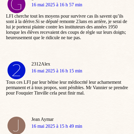
dit
16 mai 2025 à 16 h 57 min
:
LFI cherche tout les moyens pour survivre cas ils savent qu’ils
sont à la dérive.Si se député remonte 23ans en arrière, je serai de
lui je porterai plainte contre les instituteurs des années 1950
lorsque les élèves recevaient des coups de règle sur leurs doigts;
heureusement que le ridicule ne tue pas.
2312Alex
dit
16 mai 2025 à 16 h 15 min
:
Tous ces LFI par leur bétise leur médiocrité leur acharnement
permanent et à tous propos, sont pénibles. Mr Vannier se prendre
pour Fouquier Tinville cela peut finir mal.
Jean Aymar
dit
16 mai 2025 à 15 h 49 min
: