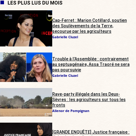
LES PLUS LUS DU MOIS
Cap-Ferret : Marion Cotillard, soutien
des Soulèvements de la Terre,
secourue par les agriculteurs
Gabrielle Cluzel
Trouble à l’Assemblée : contrairement
au septuagénaire, Assa Traoré ne sera
pas poursuivie
Gabrielle Cluzel
Rave-party illégale dans les Deux-
Sèvres : les agriculteurs sur tous les
fronts
Alienor de Pompignan
[GRANDE ENQUÊTE] Justice française :