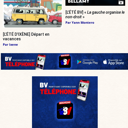
[L’ÉTÉ BV] «
La gauche organise le
non-droit
»
Par
Yann Montero
[L’ÉTÉ D’IXÈNE] Départ en
vacances
Par
Ixene