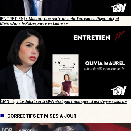
[ENTRETIEN]
« Macron, une sorte de petit Turreau en Playmobil, et
Mélenchon, le Robespierre en keffieh »
[SANTÉ]
« Le débat sur la GPA n’est pas théorique : il est déjà en cours »
CORRECTIFS ET MISES À JOUR