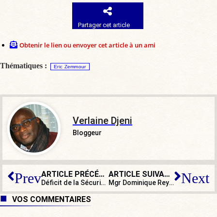
Partager cet article
Obtenir le lien ou envoyer cet article à un ami
Thématiques :
Eric Zemmour
Verlaine Djeni
Bloggeur
ARTICLE PRÉCÉDENT
ARTICLE SUIVANT
Prev
Next
Déficit de la Sécurité sociale : les seniors seront-ils encore spoliés ?
Mgr Dominique Rey : « Devenant un groupe minoritaire, les chrétiens doivent beaucoup plus s’organiser »
VOS COMMENTAIRES