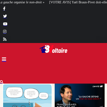
[VOTRE AVIS] Yaël Braun-Pivet doit-elle renoncer à son projet architectural