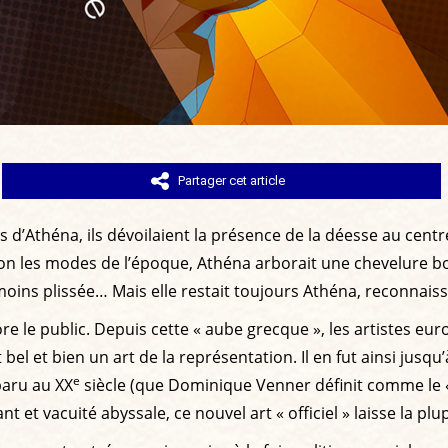
Partager cet article
d’Athéna, ils dévoilaient la présence de la déesse au centre
elon les modes de l’époque, Athéna arborait une chevelure bou
moins plissée… Mais elle restait toujours Athéna, reconnaiss
le public. Depuis cette « aube grecque », les artistes euro
bel et bien un art de la représentation. Il en fut ainsi jusqu
e
paru au XX
siècle (que Dominique Venner définit comme le « 
t et vacuité abyssale, ce nouvel art « officiel » laisse la pl