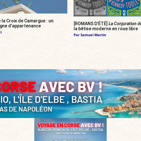
 la Croix de Camargue : un
[ROMANS D’ÉTÉ]
La Conjuration d
igne d’appartenance
la bêtise moderne en roue libre
i
Par
Samuel Martin