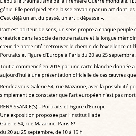
Depuis le traumatisme de la Première Guerre mondiale, l’Europ
génie. Elle perd pied et se laisse envahir par un art dont les
C’est déjà un art du passé, un art « dépassé ».
L’art est porteur de sens, un sens propre à chaque peuple e
créatrice dans le socle de notre nature et la longue mémoi
cœur de notre cité ; retrouver le chemin de l’excellence et l
Portraits et Figure d’Europe à Paris du 20 au 25 septembre
Tout a commencé en 2015 par une carte blanche donnée à des 
aujourd’hui à une présentation officielle de ces œuvres que 
Rendez-vous Galerie 54, rue Mazarine, avec la possibilité 
simplement de constater que l’art européen n’est pas mort 
RENAISSANCE(S) – Portraits et Figure d’Europe
Une exposition proposée par l’Institut Iliade
e
Galerie 54, rue Mazarine, Paris 6
du 20 au 25 septembre, de 10 à 19 h