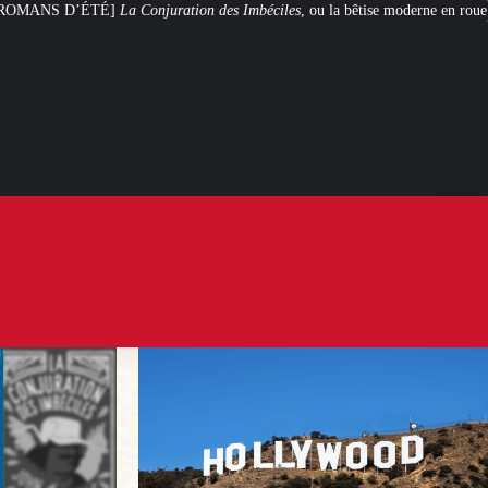
ation des Imbéciles
, ou la bêtise moderne en roue libre
Steven Spielberg et