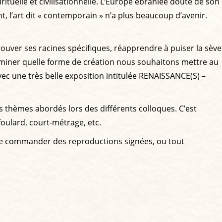
rituelle et civilisationnelle. L’Europe ébranlée doute de son
ant, l’art dit « contemporain » n’a plus beaucoup d’avenir.
rouver ses racines spécifiques, réapprendre à puiser la sève
erminer quelle forme de création nous souhaitons mettre au
 avec une très belle exposition intitulée RENAISSANCE(S) –
s thèmes abordés lors des différents colloques. C’est
foulard, court-métrage, etc.
u de commander des reproductions signées, ou tout