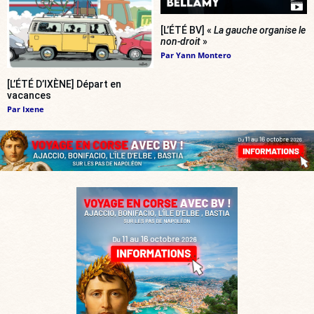
[L’ÉTÉ BV] «
La gauche organise le
non-droit
»
Par
Yann Montero
[L’ÉTÉ D’IXÈNE] Départ en
vacances
Par
Ixene