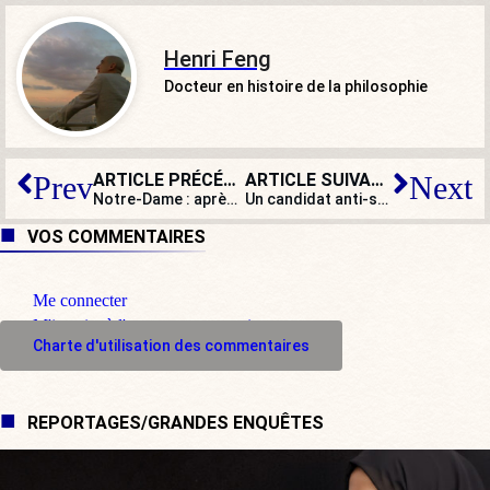
Henri Feng
Docteur en histoire de la philosophie
ARTICLE PRÉCÉDENT
ARTICLE SUIVANT
Prev
Next
Notre-Dame : après les délires de com’ et la course aux millions, enfin la question des responsabilités ?
Un candidat anti-système à la présidence ukrainienne
VOS COMMENTAIRES
Me connecter
M'inscrire à l'espace commentaire
Charte d'utilisation des commentaires
REPORTAGES/GRANDES ENQUÊTES