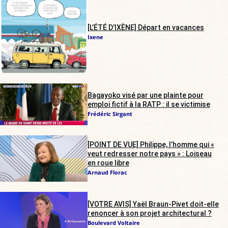
[L’ÉTÉ D’IXÈNE] Départ en vacances
Ixene
Bagayoko visé par une plainte pour
emploi fictif à la RATP : il se victimise
Frédéric Sirgant
[POINT DE VUE] Philippe, l’homme qui «
veut redresser notre pays » : Loiseau
en roue libre
Arnaud Florac
[VOTRE AVIS] Yaël Braun-Pivet doit-elle
renoncer à son projet architectural ?
Boulevard Voltaire