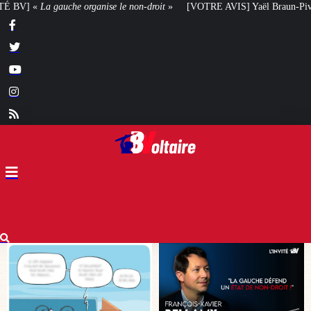
n-droit
»
[VOTRE AVIS] Yaël Braun-Pivet doit-elle renoncer à son projet ar