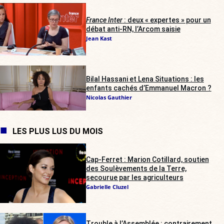
France Inter
: deux « expertes » pour un
débat anti-RN, l’Arcom saisie
Jean Kast
Bilal Hassani et Lena Situations : les
enfants cachés d’Emmanuel Macron ?
Nicolas Gauthier
LES PLUS LUS DU MOIS
Cap-Ferret : Marion Cotillard, soutien
des Soulèvements de la Terre,
secourue par les agriculteurs
Gabrielle Cluzel
Trouble à l’Assemblée : contrairement