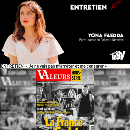
[ENTRETIEN] « Je ne vais pas m’arrêter et me censurer »