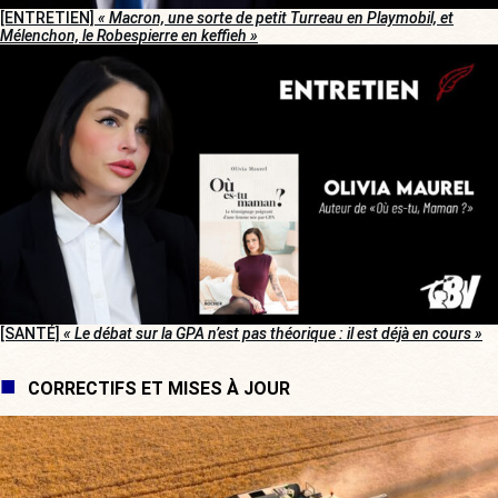
[ENTRETIEN]
« Macron, une sorte de petit Turreau en Playmobil, et
Mélenchon, le Robespierre en keffieh »
[SANTÉ]
« Le débat sur la GPA n’est pas théorique : il est déjà en cours »
CORRECTIFS ET MISES À JOUR