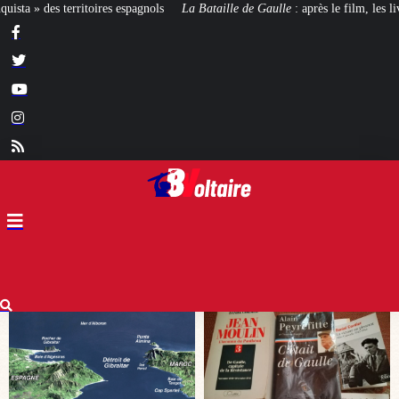
La Bataille de Gaulle
: après le film, les livres !
[CINÉMA]
De la Comédie