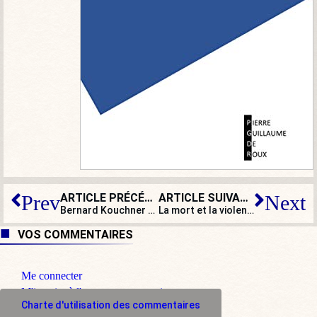
ARTICLE PRÉCÉDENT
ARTICLE SUIVANT
Prev
Next
Bernard Kouchner et les quatre autres « médecins de la drogue » publient un livre accablant. Pour eux !
La mort et la violence rôdent désormais dans nos villes et nos villages
VOS COMMENTAIRES
Me connecter
M'inscrire à l'espace commentaire
Charte d'utilisation des commentaires