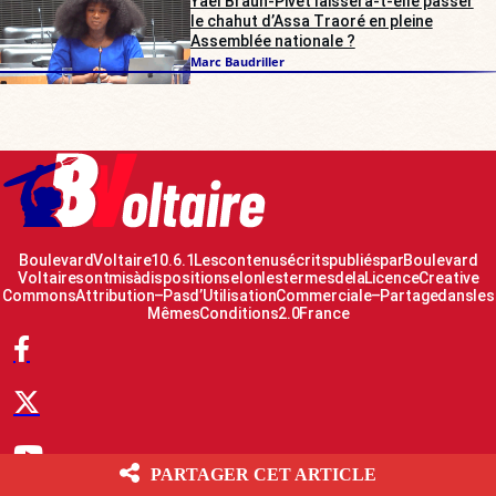
Yaël Braun-Pivet laissera-t-elle passer
le chahut d’Assa Traoré en pleine
Assemblée nationale ?
Marc Baudriller
Boulevard Voltaire 10.6.1 Les contenus écrits publiés par Boulevard
Voltaire sont mis à disposition selon les termes de la Licence Creative
Commons Attribution – Pas d’Utilisation Commerciale – Partage dans les
Mêmes Conditions 2.0 France
PARTAGER CET ARTICLE