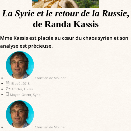
La Syrie et le retour de la Russie
,
de Randa Kassis
Mme Kassis est placée au cœur du chaos syrien et son
analyse est précieuse.
Christian de Moliner
15 août 2018
Articles
,
Livres
Moyen-Orient
,
Syrie
Christian de Moliner