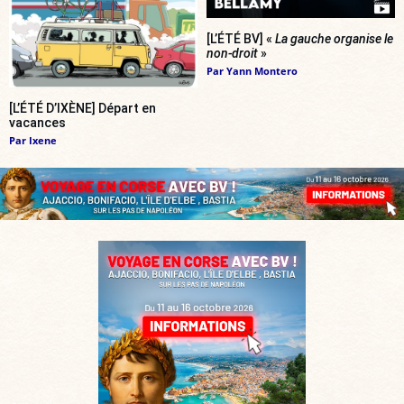
[L’ÉTÉ BV] «
La gauche organise le
non-droit
»
Par
Yann Montero
[L’ÉTÉ D’IXÈNE] Départ en
vacances
Par
Ixene