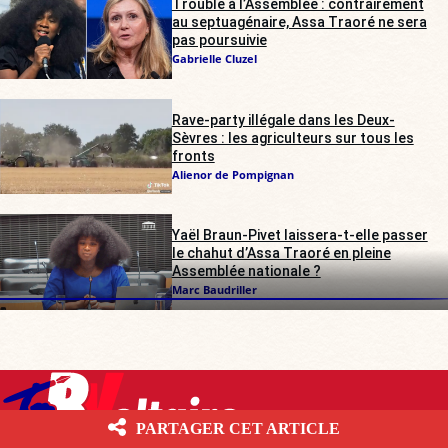
Trouble à l’Assemblée : contrairement
au septuagénaire, Assa Traoré ne sera
pas poursuivie
Gabrielle Cluzel
Rave-party illégale dans les Deux-
Sèvres : les agriculteurs sur tous les
fronts
Alienor de Pompignan
Yaël Braun-Pivet laissera-t-elle passer
le chahut d’Assa Traoré en pleine
Assemblée nationale ?
Marc Baudriller
PARTAGER CET ARTICLE