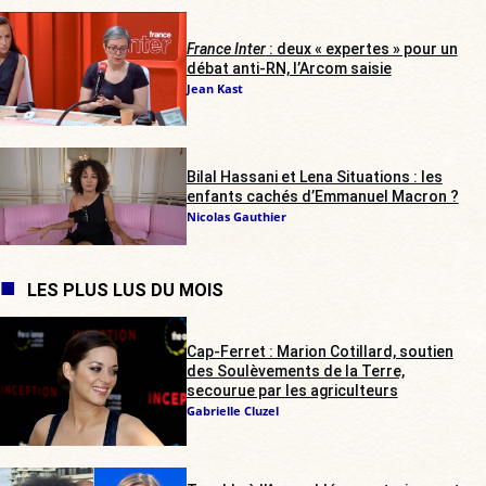
France Inter
: deux « expertes » pour un
débat anti-RN, l’Arcom saisie
Jean Kast
Bilal Hassani et Lena Situations : les
enfants cachés d’Emmanuel Macron ?
Nicolas Gauthier
LES PLUS LUS DU MOIS
Cap-Ferret : Marion Cotillard, soutien
des Soulèvements de la Terre,
secourue par les agriculteurs
Gabrielle Cluzel