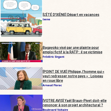
[L’ÉTÉ D’IXÈNE] Départ en vacances
Ixene
Bagayoko visé par une plainte pour
emploi fictif à la RATP : il se victimise
Frédéric Sirgant
[POINT DE VUE] Philippe, l’homme qui «
veut redresser notre pays » : Loiseau
en roue libre
Arnaud Florac
[VOTRE AVIS] Yaël Braun-Pivet doit-elle
renoncer à son projet architectural ?
Boulevard Voltaire