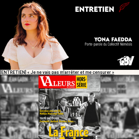
[ENTRETIEN] « Je ne vais pas m’arrêter et me censurer »