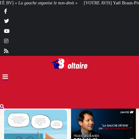
droit
»
[VOTRE AVIS] Yaël Braun-Pivet doit-elle renoncer à son projet arch