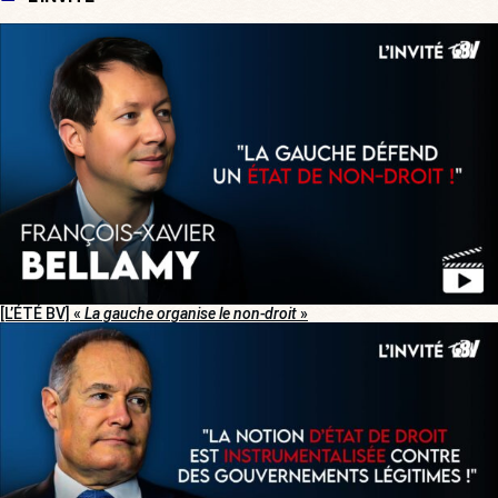
[L’ÉTÉ BV] «
La gauche organise le non-droit
»