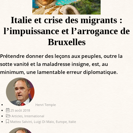
Italie et crise des migrants :
l’impuissance et l’arrogance de
Bruxelles
Prétendre donner des leçons aux peuples, outre la
sotte vanité et la maladresse insigne, est, au
minimum, une lamentable erreur diplomatique.
Henri Temple
25 août 2018
Articles
,
International
Matteo Salvini
,
Luigi Di Maio
,
Europe
,
Italie