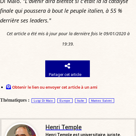
Di Maio.
"L'avenir dira bientôt si c'était là la catalyse
finale qui poussera à bout le peuple italien, à 55 %
derrière ses leaders."
Cet article a été mis à jour pour la dernière fois le 09/01/2020 à
19:39.
Partager cet article
Obtenir le lien ou envoyer cet article à un ami
Thématiques :
Luigi Di Maio
Europe
Italie
Matteo Salvini
Henri Temple
Henri Temple est universitaire, juriste,