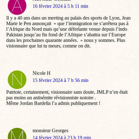
dit
16 février 2024 à 5 h 11 min
:
Il y a 40 ans dans un meeting au palais des sports de Lyon, Jean
Marie le Pen annonçait » que l’immigration ne s’arrêtera pas à
l’Afrique du Nord mais qu’une déferlante venue depuis l’indo
Pakistan jusqu’au fin fond de l’Afrique s’abattra sur l’Europe
dans les prochaines quarante années. » nous y sommes. Plus
visionnaire que lui tu meurs, comme on dit.
Nicole H
dit
15 février 2024 à 7 h 56 min
:
Patriote, certainement, visionnaire sans doute, JMLP n’en était
pas moins un antisémite révisionniste notoire .
Même Jordan Bardella l’a admis publiquement !
monsieur Georges
dit
14 février 2024 à 23 h 19 min