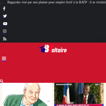
ur emploi fictif à la RATP : il se victimise
[POINT DE VUE] Philippe, l’hom