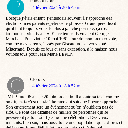
Pumont Doretti
dit
14 février 2024 à 20 h 45 min
:
Lorsque j’étais enfant, j’entendais souvent à l’approche des
élections, mes parents répéter cette phrase « Grand père disait
qu’il faut toujours voter le plus à gauche possible, ça rosi
toujours en vieillissant ». En ce temps ils votaient Georges
Marchais. Puis vint le 10 mai 1981, jour de mon premier vote,
comme mes parents, lassés par Giscard nous avons voté
Mitterrand. Depuis ce jour et sans exception, à la maison nous
votions tous pour Jean Marie LEPEN.
Clorouk
dit
14 février 2024 à 18 h 52 min
:
JMLP aura 96 ans le 20 juin prochain. Il a toute sa tête, comme
on dit, mais c’est un vieil homme qui sait que l’heure approche.
Son enterrement sera un événement qu’on n’oubliera pas de
sitôt. Ce sont des dizaines de milliers de personnes qui se
presseront partout où il y aura une célébration. Des vieux
militants, bien sûr, mais aussi toute une population qui a d’ores et
déjà compris que JMLP fut un prophète à côté duquel