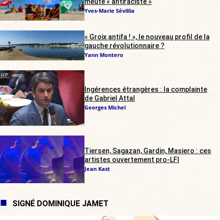
meute « antiraciste »
Yves-Marie Sévillia
« Groix antifa ! », le nouveau profil de la
gauche révolutionnaire ?
Yann Montero
Ingérences étrangères : la complainte
de Gabriel Attal
Georges Michel
Tiersen, Sagazan, Gardin, Masiero : ces
artistes ouvertement pro-LFI
Jean Kast
SIGNÉ DOMINIQUE JAMET