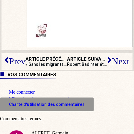
ARTICLE PRÉCÉDENT
ARTICLE SUIVANT
Prev
Next
« Sans les migrants, la France s’effondrerait » : qui est cette journaliste ?
Robert Badinter était contre l’euthanasie… mais ça, pas question d’en parler
VOS COMMENTAIRES
Me connecter
M'inscrire à l'espace commentaire
Charte d'utilisation des commentaires
Commentaires fermés.
ALFRED Germain