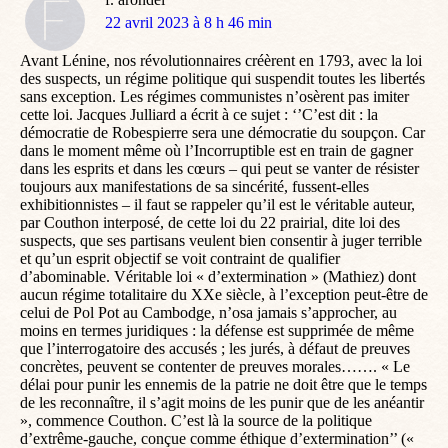
dit
22 avril 2023 à 8 h 46 min
:
Avant Lénine, nos révolutionnaires créèrent en 1793, avec la loi
des suspects, un régime politique qui suspendit toutes les libertés
sans exception. Les régimes communistes n’osèrent pas imiter
cette loi. Jacques Julliard a écrit à ce sujet : ‘’C’est dit : la
démocratie de Robespierre sera une démocratie du soupçon. Car
dans le moment même où l’Incorruptible est en train de gagner
dans les esprits et dans les cœurs – qui peut se vanter de résister
toujours aux manifestations de sa sincérité, fussent-elles
exhibitionnistes – il faut se rappeler qu’il est le véritable auteur,
par Couthon interposé, de cette loi du 22 prairial, dite loi des
suspects, que ses partisans veulent bien consentir à juger terrible
et qu’un esprit objectif se voit contraint de qualifier
d’abominable. Véritable loi « d’extermination » (Mathiez) dont
aucun régime totalitaire du XXe siècle, à l’exception peut-être de
celui de Pol Pot au Cambodge, n’osa jamais s’approcher, au
moins en termes juridiques : la défense est supprimée de même
que l’interrogatoire des accusés ; les jurés, à défaut de preuves
concrètes, peuvent se contenter de preuves morales……. « Le
délai pour punir les ennemis de la patrie ne doit être que le temps
de les reconnaître, il s’agit moins de les punir que de les anéantir
», commence Couthon. C’est là la source de la politique
d’extrême-gauche, conçue comme éthique d’extermination’’ («