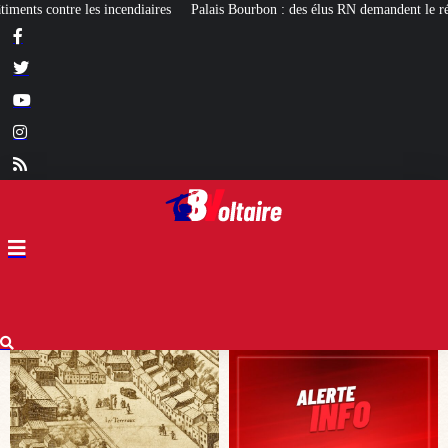
ais Bourbon : des élus RN demandent le réexamen du projet de pavillon d’accue