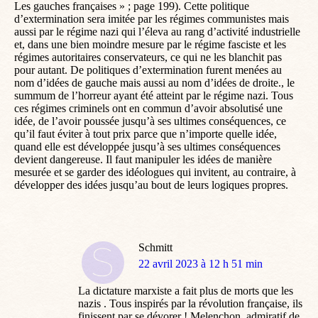
Les gauches françaises » ; page 199). Cette politique
d’extermination sera imitée par les régimes communistes mais
aussi par le régime nazi qui l’éleva au rang d’activité industrielle
et, dans une bien moindre mesure par le régime fasciste et les
régimes autoritaires conservateurs, ce qui ne les blanchit pas
pour autant. De politiques d’extermination furent menées au
nom d’idées de gauche mais aussi au nom d’idées de droite., le
summum de l’horreur ayant été atteint par le régime nazi. Tous
ces régimes criminels ont en commun d’avoir absolutisé une
idée, de l’avoir poussée jusqu’à ses ultimes conséquences, ce
qu’il faut éviter à tout prix parce que n’importe quelle idée,
quand elle est développée jusqu’à ses ultimes conséquences
devient dangereuse. Il faut manipuler les idées de manière
mesurée et se garder des idéologues qui invitent, au contraire, à
développer des idées jusqu’au bout de leurs logiques propres.
Schmitt
dit
22 avril 2023 à 12 h 51 min
:
La dictature marxiste a fait plus de morts que les
nazis . Tous inspirés par la révolution française, ils
finissent par se dévorer ! Melenchon, admiratif de