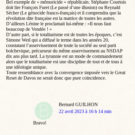
Bel exemple de « mémoricide » républicain. Stéphane Courtois
doit lire François Furet (Le passé d’une illusion) ou Reynald
Sécher (Le génocide franco-français) et il comprendra que la
révolution dite française est la matrice de toutes les autres.
D’ailleurs Lénine le proclamait lui-même : »Il nous faut
beaucoup de Vendée ! »
D’autre part, si le totalitarisme est de toutes les époques, c’est
Simone Weil qui a diffusé le terme dans les années 20,
constatant l’asservissement de toute la société au seul parti
bolchevique, précurseur du même asservissement au NSDAP
dix ans plus tard. La tyrannie est un mode de commandement
alors que le totalitarisme est une discipline de tout et de tous à
une idéologie unique.
Toute ressemblance avec la convergence imposée vers le Great
Reset de Davos ne serait donc que pure coïncidence.
Bernard GUILHON
dit
22 avril 2023 à 16 h 14 min
:
Bravo!