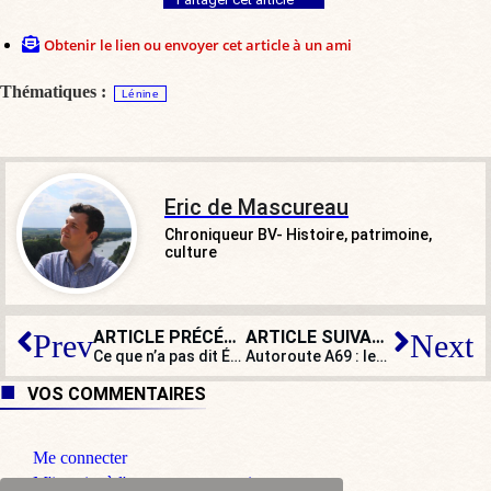
Obtenir le lien ou envoyer cet article à un ami
Thématiques :
Lénine
Eric de Mascureau
Chroniqueur BV- Histoire, patrimoine,
culture
ARTICLE PRÉCÉDENT
ARTICLE SUIVANT
Prev
Next
Ce que n’a pas dit Élisabeth Borne sur le droit de vote des femmes
Autoroute A69 : les Soulèvements de la Terre remontent à l’assaut…
VOS COMMENTAIRES
Me connecter
M'inscrire à l'espace commentaire