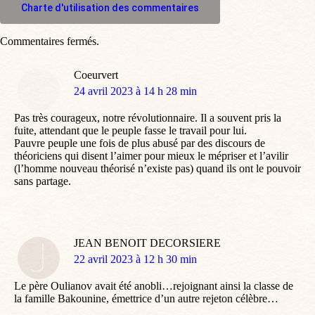
Charte d'utilisation des commentaires
Commentaires fermés.
Coeurvert
dit
24 avril 2023 à 14 h 28 min
:
Pas très courageux, notre révolutionnaire. Il a souvent pris la
fuite, attendant que le peuple fasse le travail pour lui.
Pauvre peuple une fois de plus abusé par des discours de
théoriciens qui disent l’aimer pour mieux le mépriser et l’avilir
(l’homme nouveau théorisé n’existe pas) quand ils ont le pouvoir
sans partage.
JEAN BENOIT DECORSIERE
dit
22 avril 2023 à 12 h 30 min
:
Le père Oulianov avait été anobli…rejoignant ainsi la classe de
la famille Bakounine, émettrice d’un autre rejeton célèbre…