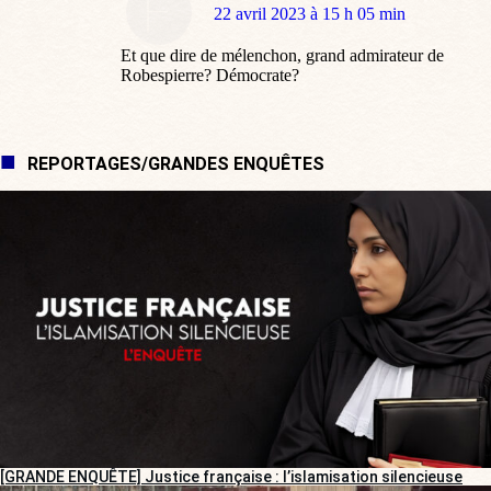
dit
22 avril 2023 à 15 h 05 min
:
Et que dire de mélenchon, grand admirateur de
Robespierre? Démocrate?
REPORTAGES/GRANDES ENQUÊTES
[GRANDE ENQUÊTE] Justice française : l’islamisation silencieuse