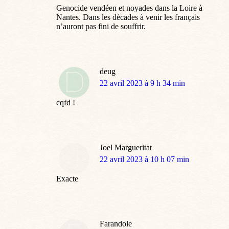
Genocide vendéen et noyades dans la Loire à
Nantes. Dans les décades à venir les français
n’auront pas fini de souffrir.
deug
dit
22 avril 2023 à 9 h 34 min
:
cqfd !
Joel Margueritat
dit
22 avril 2023 à 10 h 07 min
:
Exacte
Farandole