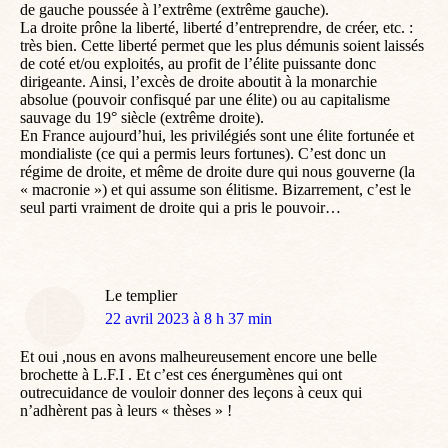
de gauche poussée à l’extrême (extrême gauche).
La droite prône la liberté, liberté d’entreprendre, de créer, etc. :
très bien. Cette liberté permet que les plus démunis soient laissés
de coté et/ou exploités, au profit de l’élite puissante donc
dirigeante. Ainsi, l’excès de droite aboutit à la monarchie
absolue (pouvoir confisqué par une élite) ou au capitalisme
sauvage du 19° siècle (extrême droite).
En France aujourd’hui, les privilégiés sont une élite fortunée et
mondialiste (ce qui a permis leurs fortunes). C’est donc un
régime de droite, et même de droite dure qui nous gouverne (la
« macronie ») et qui assume son élitisme. Bizarrement, c’est le
seul parti vraiment de droite qui a pris le pouvoir…
Le templier
dit
22 avril 2023 à 8 h 37 min
:
Et oui ,nous en avons malheureusement encore une belle
brochette à L.F.I . Et c’est ces énergumènes qui ont
outrecuidance de vouloir donner des leçons à ceux qui
n’adhèrent pas à leurs « thèses » !