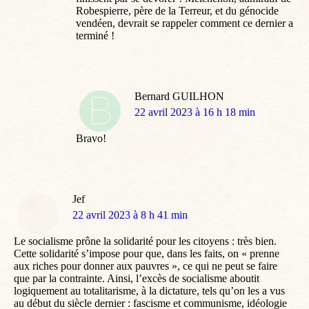
Robespierre, père de la Terreur, et du génocide
vendéen, devrait se rappeler comment ce dernier a
terminé !
Bernard GUILHON
dit
22 avril 2023 à 16 h 18 min
:
Bravo!
Jef
dit
22 avril 2023 à 8 h 41 min
:
Le socialisme prône la solidarité pour les citoyens : très bien.
Cette solidarité s’impose pour que, dans les faits, on « prenne
aux riches pour donner aux pauvres », ce qui ne peut se faire
que par la contrainte. Ainsi, l’excès de socialisme aboutit
logiquement au totalitarisme, à la dictature, tels qu’on les a vus
au début du siècle dernier : fascisme et communisme, idéologie