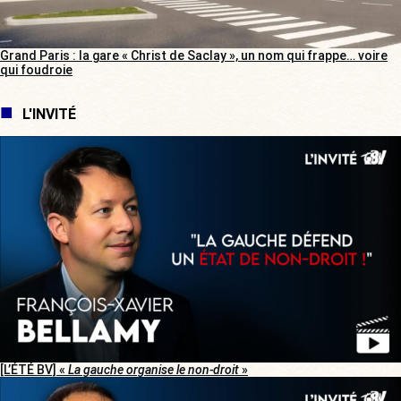
Grand Paris : la gare « Christ de Saclay », un nom qui frappe… voire
qui foudroie
L'INVITÉ
[L’ÉTÉ BV] «
La gauche organise le non-droit
»