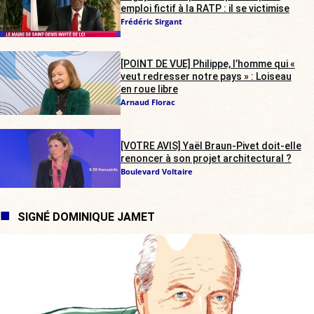
emploi fictif à la RATP : il se victimise
Frédéric Sirgant
[POINT DE VUE] Philippe, l’homme qui «
veut redresser notre pays » : Loiseau
en roue libre
Arnaud Florac
[VOTRE AVIS] Yaël Braun-Pivet doit-elle
renoncer à son projet architectural ?
Boulevard Voltaire
SIGNÉ DOMINIQUE JAMET