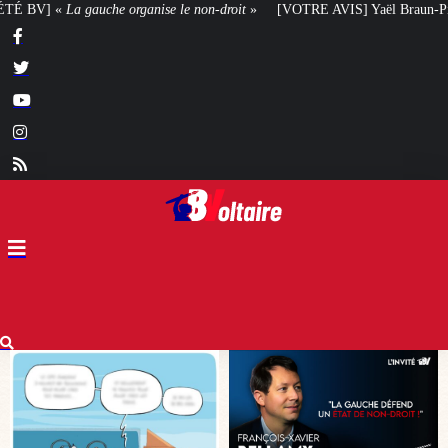
non-droit
»
[VOTRE AVIS] Yaël Braun-Pivet doit-elle renoncer à son projet 