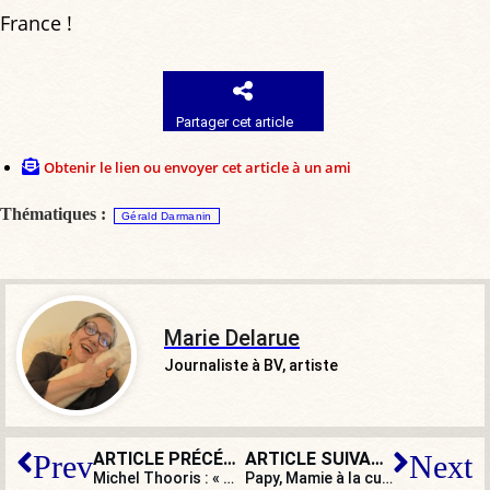
France !
Partager cet article
Obtenir le lien ou envoyer cet article à un ami
Thématiques :
Gérald Darmanin
Marie Delarue
Journaliste à BV, artiste
ARTICLE PRÉCÉDENT
ARTICLE SUIVANT
Prev
Next
Michel Thooris : « Madame Hidalgo défend les migrants mais ne supporte pas de les avoir dans la capitale… »
Papy, Mamie à la cuisine : et puis, surtout, joyeux Noël !