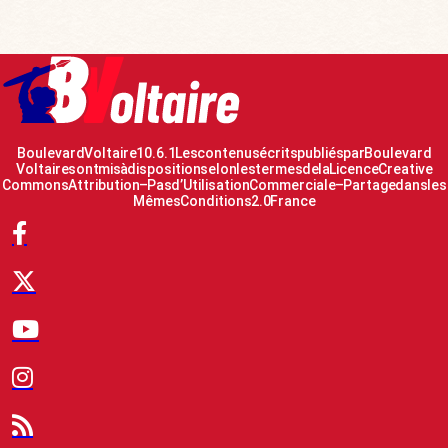
Boulevard Voltaire 10.6.1 Les contenus écrits publiés par Boulevard
Voltaire sont mis à disposition selon les termes de la Licence Creative
Commons Attribution – Pas d’Utilisation Commerciale – Partage dans les
Mêmes Conditions 2.0 France