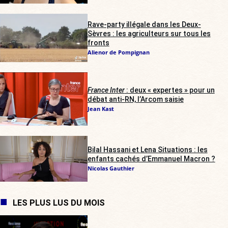
Rave-party illégale dans les Deux-
Sèvres : les agriculteurs sur tous les
fronts
Alienor de Pompignan
France Inter
: deux « expertes » pour un
débat anti-RN, l’Arcom saisie
Jean Kast
Bilal Hassani et Lena Situations : les
enfants cachés d’Emmanuel Macron ?
Nicolas Gauthier
LES PLUS LUS DU MOIS