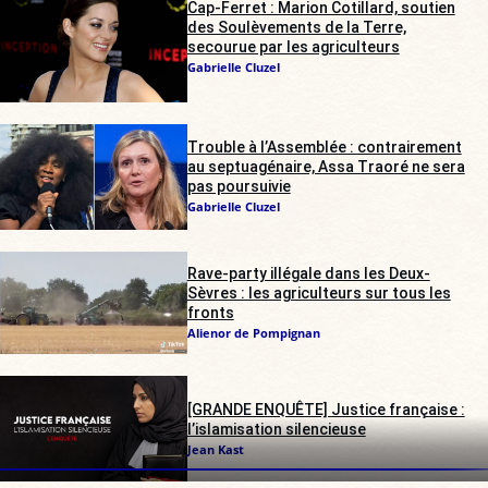
Cap-Ferret : Marion Cotillard, soutien
des Soulèvements de la Terre,
secourue par les agriculteurs
Gabrielle Cluzel
Trouble à l’Assemblée : contrairement
au septuagénaire, Assa Traoré ne sera
pas poursuivie
Gabrielle Cluzel
Rave-party illégale dans les Deux-
Sèvres : les agriculteurs sur tous les
fronts
Alienor de Pompignan
[GRANDE ENQUÊTE] Justice française :
l’islamisation silencieuse
Jean Kast