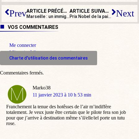
ARTICLE PRÉCÉDENT
ARTICLE SUIVANT
Prev
Next
Marseille : un immigré clandestin tente d’immoler par le feu sa compagne
Prix Nobel de la paix : le Pakistan propose le président turc Erdoğan…
VOS COMMENTAIRES
Me connecter
M'inscrire à l'espace commentaire
Charte d'utilisation des commentaires
Commentaires fermés.
Marko38
dit
11 janvier 2023 à 10 h 53 min
:
Franchement la tenue des hotêsses de l’air m’indiffère
totalement. Je veux juste être certain que le pilote fera son job
pour que j’arrive à destination même s’il/elle/iel porte un tutu
rose.