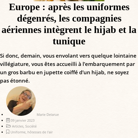
Europe : après les uniformes
dégenrés, les compagnies
aériennes intègrent le hijab et la
tunique
Si donc, demain, vous envolant vers quelque lointaine
villégiature, vous êtes accueilli à l’embarquement par
un gros barbu en jupette coiffé d’un hijab, ne soyez
pas étonné.
Marie Delarue
09 janvier 2023
Articles
,
Société
Uniforme
,
hôtesses de l'air