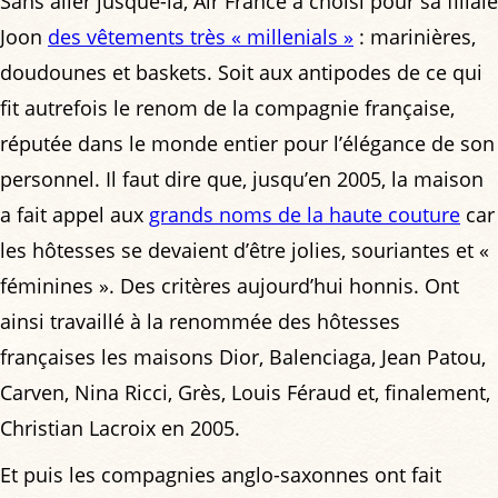
Sans aller jusque-là, Air France a choisi pour sa filiale
Joon
des vêtements très « millenials »
: marinières,
doudounes et baskets. Soit aux antipodes de ce qui
fit autrefois le renom de la compagnie française,
réputée dans le monde entier pour l’élégance de son
personnel. Il faut dire que, jusqu’en 2005, la maison
a fait appel aux
grands noms de la haute couture
car
les hôtesses se devaient d’être jolies, souriantes et «
féminines ». Des critères aujourd’hui honnis. Ont
ainsi travaillé à la renommée des hôtesses
françaises les maisons Dior, Balenciaga, Jean Patou,
Carven, Nina Ricci, Grès, Louis Féraud et, finalement,
Christian Lacroix en 2005.
Et puis les compagnies anglo-saxonnes ont fait