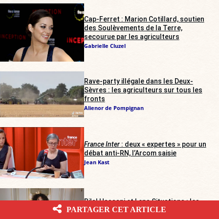
Cap-Ferret : Marion Cotillard, soutien
des Soulèvements de la Terre,
secourue par les agriculteurs
Gabrielle Cluzel
Rave-party illégale dans les Deux-
Sèvres : les agriculteurs sur tous les
fronts
Alienor de Pompignan
France Inter
: deux « expertes » pour un
débat anti-RN, l’Arcom saisie
Jean Kast
Bilal Hassani et Lena Situations : les
PARTAGER CET ARTICLE
enfants cachés d’Emmanuel Macron ?