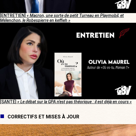
[ENTRETIEN]
« Macron, une sorte de petit Turreau en Playmobil, et
Mélenchon, le Robespierre en keffieh »
[SANTÉ]
« Le débat sur la GPA n’est pas théorique : il est déjà en cours »
CORRECTIFS ET MISES À JOUR