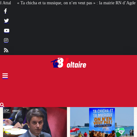
on n’en veut pas » : la mairie RN d’Agde face à la meute « antiraciste »
La h