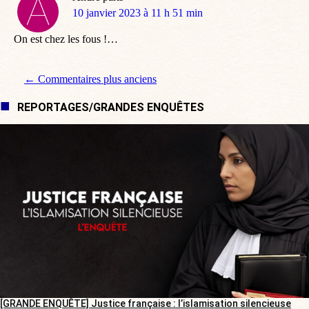
dit
10 janvier 2023 à 11 h 51 min
:
On est chez les fous !…
Navigation de commentaire
← Commentaires plus anciens
REPORTAGES/GRANDES ENQUÊTES
[GRANDE ENQUÊTE] Justice française : l’islamisation silencieuse