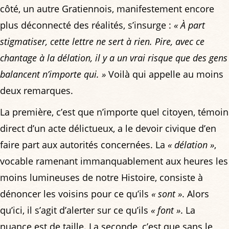
côté, un autre Gratiennois, manifestement encore
plus déconnecté des réalités, s’insurge :
« À part
stigmatiser, cette lettre ne sert à rien. Pire, avec ce
chantage à la délation, il y a un vrai risque que des gens
balancent n’importe qui. »
Voilà qui appelle au moins
deux remarques.
La première, c’est que n’importe quel citoyen, témoin
direct d’un acte délictueux, a le devoir civique d’en
faire part aux autorités concernées. La
« délation »
,
vocable ramenant immanquablement aux heures les
moins lumineuses de notre Histoire, consiste à
dénoncer les voisins pour ce qu’ils
« sont »
. Alors
qu’ici, il s’agit d’alerter sur ce qu’ils
« font »
. La
nuance est de taille. La seconde, c’est que sans le