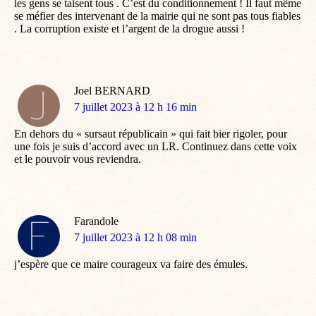
les gens se taisent tous . C’est du conditionnement ! Il faut même
se méfier des intervenant de la mairie qui ne sont pas tous fiables
. La corruption existe et l’argent de la drogue aussi !
Joel BERNARD
dit
7 juillet 2023 à 12 h 16 min
:
En dehors du « sursaut républicain » qui fait bier rigoler, pour
une fois je suis d’accord avec un LR. Continuez dans cette voix
et le pouvoir vous reviendra.
Farandole
dit
7 juillet 2023 à 12 h 08 min
:
j’espère que ce maire courageux va faire des émules.