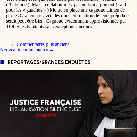
d’habitude ) .Mais la délation n’est pas un bon argument ( sauf
pour les « gauchos » ) Mettre en place une cagnotte alimentée
par les Gratiennois avec des dons en fonction de leurs préjudices
serait peut être bien. Cagnotte évidemment approvisionnée par
TOUS les habitants sans exceptions aucunes
Navigation de commentaire
← Commentaires plus anciens
Nouveaux commentaires →
REPORTAGES/GRANDES ENQUÊTES