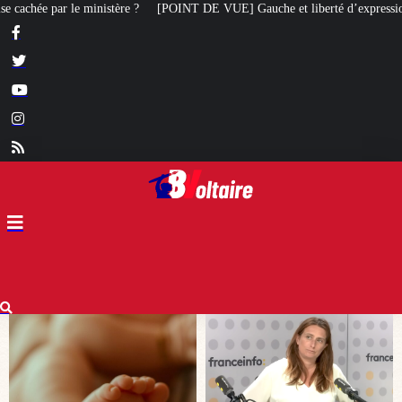
DE VUE] Gauche et liberté d’expression : Marine Tondelier veut désormais in