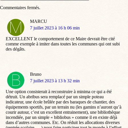
Commentaires fermés.
MARCU
dit
7 juillet 2023 à 16 h 06 min
:
EXCELLENT le comportement de ce Maire devrait être cité
comme exemple à imiter dans toutes les communes qui ont subi
des dégâts.
Bruno
dit
7 juillet 2023 à 13 h 32 min
:
Une option consisterait à reconstruire à minima ce qui a été
détruit. Un abribus sera remplacé par un simple poteau
indicateur, une école brûlée par des baraques de chantier, des
équipements sportifs, par un terrain nu (les gamins n’auront qu’à
courir autour, c’est un excellent entrainement), une bibliothèque
incendiée, par un simple « bibliobus » comme il en existe déjà
dans d’autres communes. Etc. On réduit les allocations diverses
(rentrée scolaire, …) pour faire participer tout le monde à l’effort