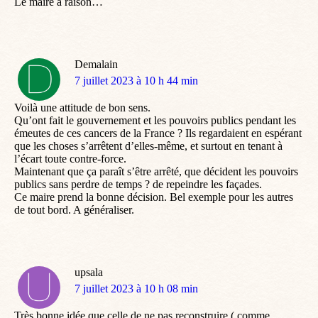
Le maire a raison…
Demalain
dit
7 juillet 2023 à 10 h 44 min
:
Voilà une attitude de bon sens.
Qu’ont fait le gouvernement et les pouvoirs publics pendant les
émeutes de ces cancers de la France ? Ils regardaient en espérant
que les choses s’arrêtent d’elles-même, et surtout en tenant à
l’écart toute contre-force.
Maintenant que ça paraît s’être arrêté, que décident les pouvoirs
publics sans perdre de temps ? de repeindre les façades.
Ce maire prend la bonne décision. Bel exemple pour les autres
de tout bord. A généraliser.
upsala
dit
7 juillet 2023 à 10 h 08 min
:
Très bonne idée que celle de ne pas reconstruire ( comme