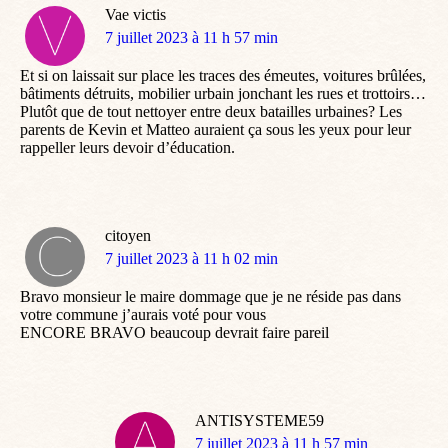
Vae victis
dit
7 juillet 2023 à 11 h 57 min
:
Et si on laissait sur place les traces des émeutes, voitures brûlées,
bâtiments détruits, mobilier urbain jonchant les rues et trottoirs…
Plutôt que de tout nettoyer entre deux batailles urbaines? Les
parents de Kevin et Matteo auraient ça sous les yeux pour leur
rappeller leurs devoir d’éducation.
citoyen
dit
7 juillet 2023 à 11 h 02 min
:
Bravo monsieur le maire dommage que je ne réside pas dans
votre commune j’aurais voté pour vous
ENCORE BRAVO beaucoup devrait faire pareil
ANTISYSTEME59
dit
7 juillet 2023 à 11 h 57 min