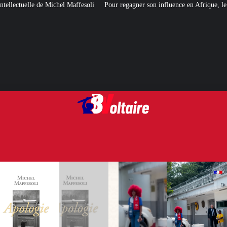
li
Pour regagner son influence en Afrique, le Quai d’Orsay a choisi… Inst