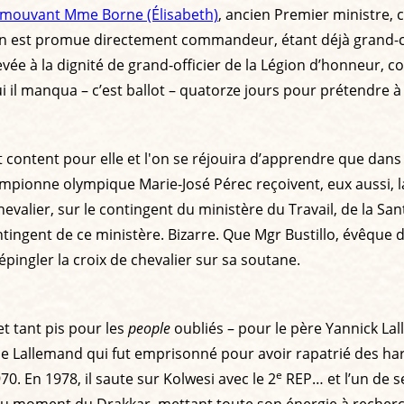
omouvant Mme Borne (Élisabeth)
, ancien Premier ministre, c
non est promue directement commandeur, étant déjà grand-cr
evée à la dignité de grand-officier de la Légion d’honneur, 
 il manqua – c’est ballot – quatorze jours pour prétendre à
st content pour elle et l'on se réjouira d’apprendre que dans
hampionne olympique Marie-José Pérec reçoivent, eux aussi,
hevalier, sur le contingent du ministère du Travail, de la Sa
contingent de ce ministère. Bizarre. Que Mgr Bustillo, évêque
 épingler la croix de chevalier sur sa soutane.
et tant pis pour les
people
oubliés – pour le père Yannick Lal
e Lallemand qui fut emprisonné pour avoir rapatrié des harki
e
. En 1978, il saute sur Kolwesi avec le 2
REP… et l’un de se
nt au moment du Drakkar, mettant toute son énergie à reche