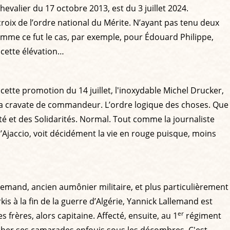
hevalier du 17 octobre 2013, est du 3 juillet 2024.
oix de l’ordre national du Mérite. N’ayant pas tenu deux
comme ce fut le cas, par exemple, pour Édouard Philippe,
 cette élévation…
 cette promotion du 14 juillet, l'inoxydable Michel Drucker,
 la cravate de commandeur. L’ordre logique des choses. Que
nté et des Solidarités. Normal. Tout comme la journaliste
 d’Ajaccio, voit décidément la vie en rouge puisque, moins
lemand, ancien aumônier militaire, et plus particulièrement
s à la fin de la guerre d’Algérie, Yannick Lallemand est
er
s frères, alors capitaine. Affecté, ensuite, au 1
régiment
rcher ses camarades enfouis sous les décombres. C'est