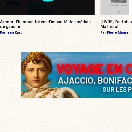
Arcom : l’humour, totem d’impunité des médias
[LIVRE] L’autobi
de gauche
Maffesoli
Par
Jean Kast
Par
Pierre Maurer