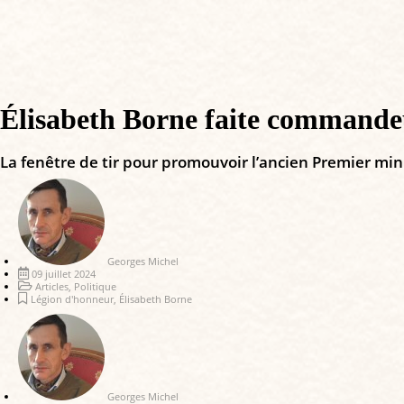
Élisabeth Borne faite commandeu
La fenêtre de tir pour promouvoir l’ancien Premier mini
Georges Michel
09 juillet 2024
Articles
,
Politique
Légion d'honneur
,
Élisabeth Borne
Georges Michel