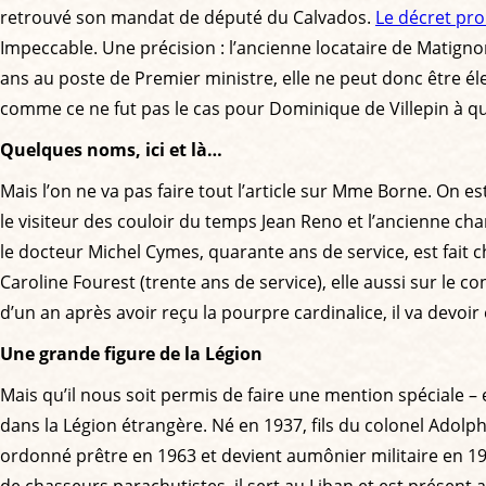
retrouvé son mandat de député du Calvados.
Le décret pr
Impeccable. Une précision : l’ancienne locataire de Matig
ans au poste de Premier ministre, elle ne peut donc être él
comme ce ne fut pas le cas pour Dominique de Villepin à qui
Quelques noms, ici et là…
Mais l’on ne va pas faire tout l’article sur Mme Borne. On e
le visiteur des couloir du temps Jean Reno et l’ancienne c
le docteur Michel Cymes, quarante ans de service, est fait c
Caroline Fourest (trente ans de service), elle aussi sur le 
d’un an après avoir reçu la pourpre cardinalice, il va devoir
Une grande figure de la Légion
Mais qu’il nous soit permis de faire une mention spéciale – 
dans la Légion étrangère. Né en 1937, fils du colonel Adolph
ordonné prêtre en 1963 et devient aumônier militaire en 1970
de chasseurs parachutistes, il sert au Liban et est prése