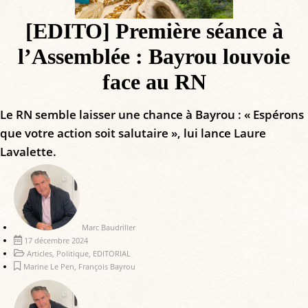
[EDITO] Première séance à
l’Assemblée : Bayrou louvoie
face au RN
Le RN semble laisser une chance à Bayrou : « Espérons
que votre action soit salutaire », lui lance Laure
Lavalette.
Marc Baudriller
17 décembre 2024
Articles
,
Politique
,
EDITORIAL
Marine Le Pen
,
François Bayrou