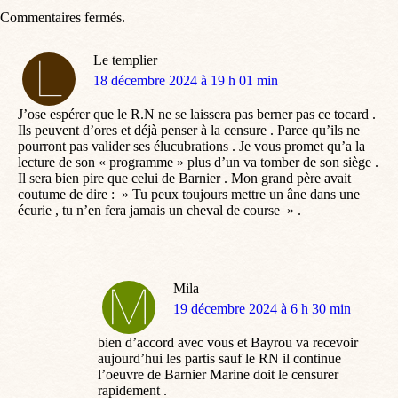
Commentaires fermés.
Le templier
dit
18 décembre 2024 à 19 h 01 min
:
J’ose espérer que le R.N ne se laissera pas berner pas ce tocard .
Ils peuvent d’ores et déjà penser à la censure . Parce qu’ils ne
pourront pas valider ses élucubrations . Je vous promet qu’a la
lecture de son « programme » plus d’un va tomber de son siège .
Il sera bien pire que celui de Barnier . Mon grand père avait
coutume de dire : » Tu peux toujours mettre un âne dans une
écurie , tu n’en fera jamais un cheval de course » .
Mila
dit
19 décembre 2024 à 6 h 30 min
:
bien d’accord avec vous et Bayrou va recevoir
aujourd’hui les partis sauf le RN il continue
l’oeuvre de Barnier Marine doit le censurer
rapidement .