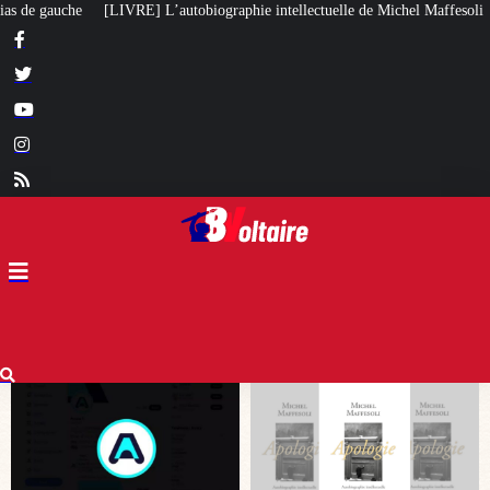
aphie intellectuelle de Michel Maffesoli
Pour regagner son influence en Af