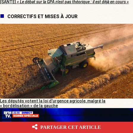
[SANTÉ]
« Le débat sur la GPA n’est pas théorique : il est déjà en cours »
CORRECTIFS ET MISES À JOUR
Les députés votent la loi d’urgence agricole, malgré la
« bordélisation » de la gauche
PARTAGER CET ARTICLE