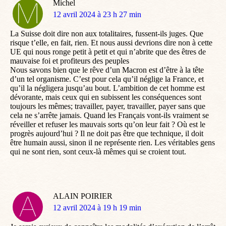
Michel
dit
12 avril 2024 à 23 h 27 min
:
La Suisse doit dire non aux totalitaires, fussent-ils juges. Que
risque t’elle, en fait, rien. Et nous aussi devrions dire non à cette
UE qui nous ronge petit à petit et qui n’abrite que des êtres de
mauvaise foi et profiteurs des peuples
Nous savons bien que le rêve d’un Macron est d’être à la tête
d’un tel organisme. C’est pour cela qu’il néglige la France, et
qu’il la négligera jusqu’au bout. L’ambition de cet homme est
dévorante, mais ceux qui en subissent les conséquences sont
toujours les mêmes; travailler, payer, travailler, payer sans que
cela ne s’arrête jamais. Quand les Français vont-ils vraiment se
réveiller et refuser les mauvais sorts qu’on leur fait ? Où est le
progrès aujourd’hui ? Il ne doit pas être que technique, il doit
être humain aussi, sinon il ne représente rien. Les véritables gens
qui ne sont rien, sont ceux-là mêmes qui se croient tout.
ALAIN POIRIER
dit
12 avril 2024 à 19 h 19 min
: