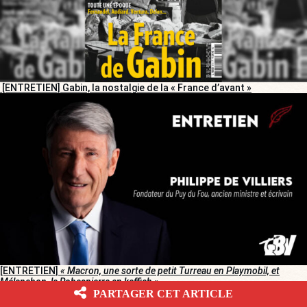
[ENTRETIEN] Gabin, la nostalgie de la « France d’avant »
[ENTRETIEN]
« Macron, une sorte de petit Turreau en Playmobil, et
Mélenchon, le Robespierre en keffieh »
PARTAGER CET ARTICLE