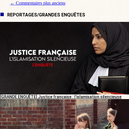
Navigation de commentaire
← Commentaires plus anciens
REPORTAGES/GRANDES ENQUÊTES
[GRANDE ENQUÊTE] Justice française : l’islamisation silencieuse