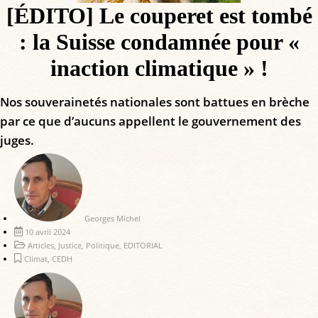
[ÉDITO] Le couperet est tombé
: la Suisse condamnée pour «
inaction climatique » !
Nos souverainetés nationales sont battues en brèche
par ce que d’aucuns appellent le gouvernement des
juges.
Georges Michel
10 avril 2024
Articles
,
Justice
,
Politique
,
EDITORIAL
Climat
,
CEDH