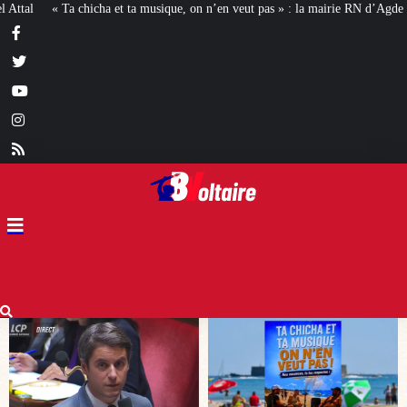
 on n’en veut pas » : la mairie RN d’Agde face à la meute « antiraciste »
La 