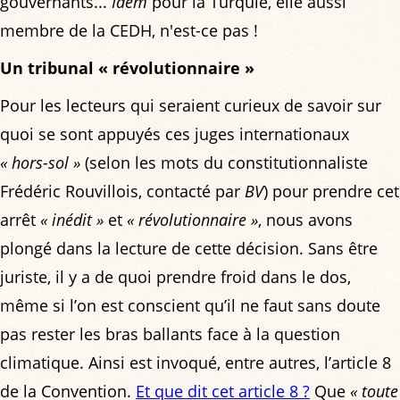
gouvernants...
Idem
pour la Turquie, elle aussi
membre de la CEDH, n'est-ce pas !
Un tribunal « révolutionnaire »
Pour les lecteurs qui seraient curieux de savoir sur
quoi se sont appuyés ces juges internationaux
« hors-sol »
(selon les mots du constitutionnaliste
Frédéric Rouvillois, contacté par
BV
) pour prendre cet
arrêt
« inédit »
et
« révolutionnaire »
, nous avons
plongé dans la lecture de cette décision. Sans être
juriste, il y a de quoi prendre froid dans le dos,
même si l’on est conscient qu’il ne faut sans doute
pas rester les bras ballants face à la question
climatique. Ainsi est invoqué, entre autres, l’article 8
de la Convention.
Et que dit cet article 8 ?
Que
« toute