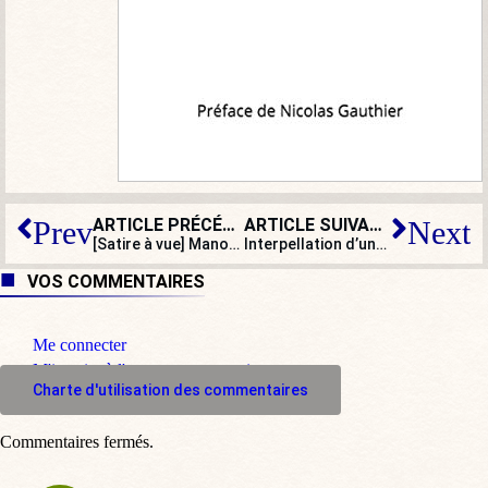
ARTICLE PRÉCÉDENT
ARTICLE SUIVANT
Prev
Next
[Satire à vue] Manon et Mathilde : sous l’inflation, la plage
Interpellation d’une militante de Némésis : le maire écolo-wokiste de Besançon récidive
VOS COMMENTAIRES
Me connecter
M'inscrire à l'espace commentaire
Charte d'utilisation des commentaires
Commentaires fermés.