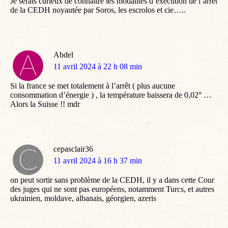
Je serais curieux de connaître les modalités d’exécution de l’arrêt
de la CEDH noyautée par Soros, les escrolos et cie…..
Abdel
dit
11 avril 2024 à 22 h 08 min
:
Si la france se met totalement à l’arrêt ( plus aucune
consommation d’énergie ) , la température baissera de 0,02° …
Alors la Suisse !! mdr
cepasclair36
dit
11 avril 2024 à 16 h 37 min
:
on peut sortir sans problème de la CEDH, il y a dans cette Cour
des juges qui ne sont pas européens, notamment Turcs, et autres
ukrainien, moldave, albanais, géorgien, azeris