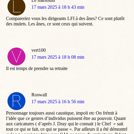
Le marsouin
dit
17 mars 2025 à 18 h 43 min
:
Compareriez vous les dirigeants LFI à des ânes? Ce sont plutôt
des mulets. Les ânes, ce sont ceux qui suivent.
vert100
dit
17 mars 2025 à 18 h 08 min
:
Il est temps de prendre sa retraite
Roswall
dit
17 mars 2025 à 16 h 56 min
:
Personnage toujours aussi caustique, impoli etc On frémit à
l’idée que ce genres d’individus puissent être au pouvoir. Quant
aux caricatures ( d’après J. Dray qui le connait ) le Chef » sait
tout ce qui se fait, ce qui se passe ». Par ailleurs il a été démontré