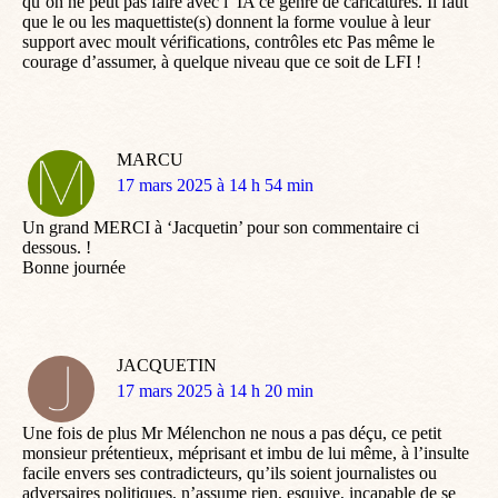
qu’on ne peut pas faire avec l’ IA ce genre de caricatures. Il faut
que le ou les maquettiste(s) donnent la forme voulue à leur
support avec moult vérifications, contrôles etc Pas même le
courage d’assumer, à quelque niveau que ce soit de LFI !
MARCU
dit
17 mars 2025 à 14 h 54 min
:
Un grand MERCI à ‘Jacquetin’ pour son commentaire ci
dessous. !
Bonne journée
JACQUETIN
dit
17 mars 2025 à 14 h 20 min
:
Une fois de plus Mr Mélenchon ne nous a pas déçu, ce petit
monsieur prétentieux, méprisant et imbu de lui même, à l’insulte
facile envers ses contradicteurs, qu’ils soient journalistes ou
adversaires politiques, n’assume rien, esquive, incapable de se