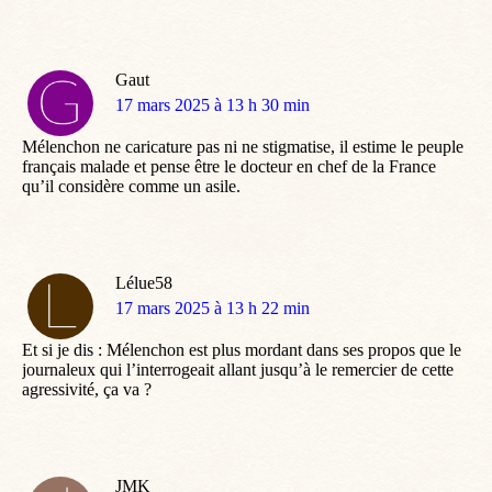
Gaut
dit
17 mars 2025 à 13 h 30 min
:
Mélenchon ne caricature pas ni ne stigmatise, il estime le peuple
français malade et pense être le docteur en chef de la France
qu’il considère comme un asile.
Lélue58
dit
17 mars 2025 à 13 h 22 min
:
Et si je dis : Mélenchon est plus mordant dans ses propos que le
journaleux qui l’interrogeait allant jusqu’à le remercier de cette
agressivité, ça va ?
JMK