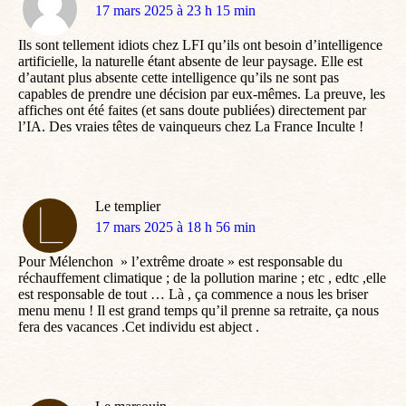
dit
17 mars 2025 à 23 h 15 min
:
Ils sont tellement idiots chez LFI qu’ils ont besoin d’intelligence
artificielle, la naturelle étant absente de leur paysage. Elle est
d’autant plus absente cette intelligence qu’ils ne sont pas
capables de prendre une décision par eux-mêmes. La preuve, les
affiches ont été faites (et sans doute publiées) directement par
l’IA. Des vraies têtes de vainqueurs chez La France Inculte !
Le templier
dit
17 mars 2025 à 18 h 56 min
:
Pour Mélenchon » l’extrême droate » est responsable du
réchauffement climatique ; de la pollution marine ; etc , edtc ,elle
est responsable de tout … Là , ça commence a nous les briser
menu menu ! Il est grand temps qu’il prenne sa retraite, ça nous
fera des vacances .Cet individu est abject .