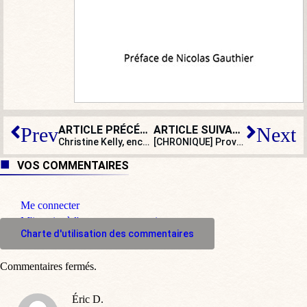
ARTICLE PRÉCÉDENT
ARTICLE SUIVANT
Prev
Next
Christine Kelly, encore victime du racisme de gauche
[CHRONIQUE] Provocation, agitation, exhibition : la méthode Macron
VOS COMMENTAIRES
Me connecter
M'inscrire à l'espace commentaire
Charte d'utilisation des commentaires
Commentaires fermés.
Éric D.