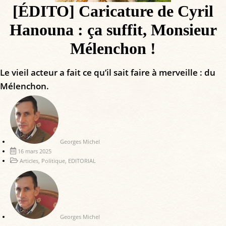
[ÉDITO] Caricature de Cyril
Hanouna : ça suffit, Monsieur
Mélenchon !
Le vieil acteur a fait ce qu’il sait faire à merveille : du
Mélenchon.
Georges Michel
16 mars 2025
Articles
,
Politique
,
EDITORIAL
Georges Michel