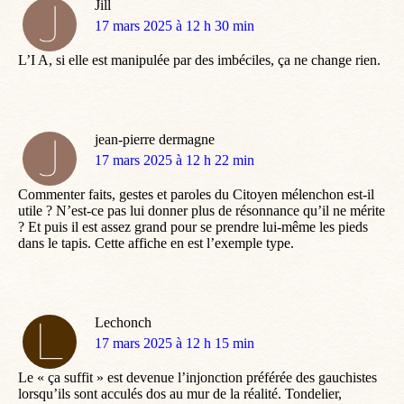
Jill
dit
17 mars 2025 à 12 h 30 min
:
L’I A, si elle est manipulée par des imbéciles, ça ne change rien.
jean-pierre dermagne
dit
17 mars 2025 à 12 h 22 min
:
Commenter faits, gestes et paroles du Citoyen mélenchon est-il
utile ? N’est-ce pas lui donner plus de résonnance qu’il ne mérite
? Et puis il est assez grand pour se prendre lui-même les pieds
dans le tapis. Cette affiche en est l’exemple type.
Lechonch
dit
17 mars 2025 à 12 h 15 min
:
Le « ça suffit » est devenue l’injonction préférée des gauchistes
lorsqu’ils sont acculés dos au mur de la réalité. Tondelier,