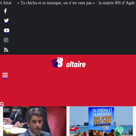
on n’en veut pas » : la mairie RN d’Agde face à la meute « antiraciste »
La h