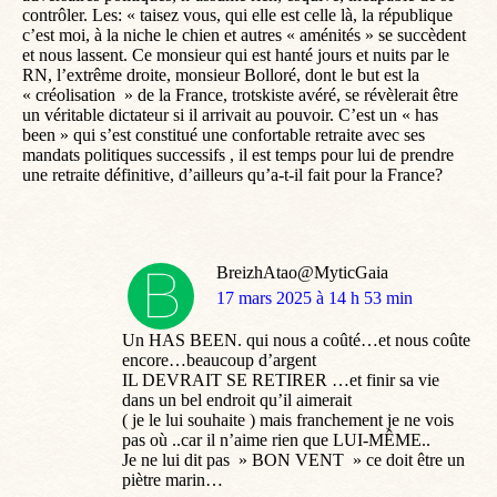
contrôler. Les: « taisez vous, qui elle est celle là, la république
c’est moi, à la niche le chien et autres « aménités » se succèdent
et nous lassent. Ce monsieur qui est hanté jours et nuits par le
RN, l’extrême droite, monsieur Bolloré, dont le but est la
« créolisation » de la France, trotskiste avéré, se révèlerait être
un véritable dictateur si il arrivait au pouvoir. C’est un « has
been » qui s’est constitué une confortable retraite avec ses
mandats politiques successifs , il est temps pour lui de prendre
une retraite définitive, d’ailleurs qu’a-t-il fait pour la France?
BreizhAtao@MyticGaia
dit
17 mars 2025 à 14 h 53 min
:
Un HAS BEEN. qui nous a coûté…et nous coûte
encore…beaucoup d’argent
IL DEVRAIT SE RETIRER …et finir sa vie
dans un bel endroit qu’il aimerait
( je le lui souhaite ) mais franchement je ne vois
pas où ..car il n’aime rien que LUI-MÊME..
Je ne lui dit pas » BON VENT » ce doit être un
piètre marin…