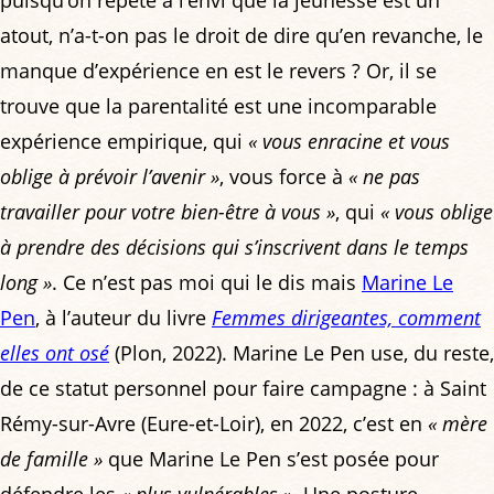
atout, n’a-t-on pas le droit de dire qu’en revanche, le
manque d’expérience en est le revers ? Or, il se
trouve que la parentalité est une incomparable
expérience empirique, qui
« vous enracine et vous
oblige à prévoir l’avenir »
, vous force à
« ne pas
travailler pour votre bien-être à vous »
, qui
« vous oblige
à prendre des décisions qui s’inscrivent dans le temps
long »
. Ce n’est pas moi qui le dis mais
Marine Le
Pen
, à l’auteur du livre
Femmes dirigeantes, comment
elles ont osé
(Plon, 2022). Marine Le Pen use, du reste,
de ce statut personnel pour faire campagne : à Saint
Rémy-sur-Avre (Eure-et-Loir), en 2022, c’est en
« mère
de famille »
que Marine Le Pen s’est posée pour
défendre les
« plus vulnérables »
. Une posture