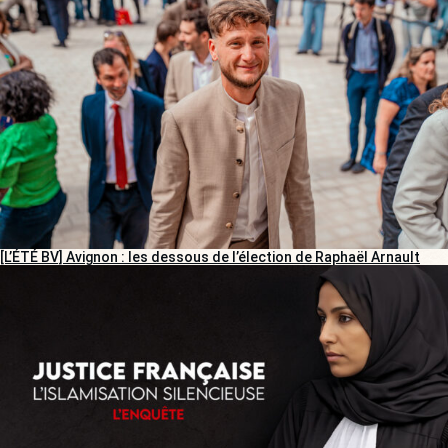
[L’ÉTÉ BV] Avignon : les dessous de l’élection de Raphaël Arnault