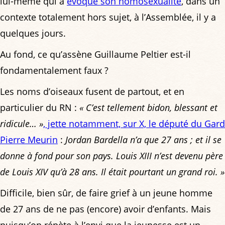
lui-même qui a
évoqué son homosexualité
, dans un
contexte totalement hors sujet, à l’Assemblée, il y a
quelques jours.
Au fond, ce qu’assène Guillaume Peltier est-il
fondamentalement faux ?
Les noms d’oiseaux fusent de partout, et en
particulier du RN :
« C’est tellement bidon, blessant et
ridicule… »
, jette notamment, sur X, le député du Gard
Pierre Meurin
:
Jordan Bardella n’a que 27 ans ; et il se
donne à fond pour son pays. Louis XIII n’est devenu père
de Louis XIV qu’à 28 ans. Il était pourtant un grand roi. »
Difficile, bien sûr, de faire grief à un jeune homme
de 27 ans de ne pas (encore) avoir d’enfants. Mais
puisqu’on répète à l’envi que la jeunesse est un