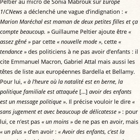
Peltier au micro de Sonia Mabrouk sur
Europe
1
/
CNews
a déclenché une vague d’indignation :
«
Marion Maréchal est maman de deux petites filles et ça
compte beaucoup. »
Guillaume Peltier ajoute être
«
assez gêné »
par cette
« nouvelle mode »
, cette
«
tendance »
des politiciens à ne pas avoir d’enfants : il
cite Emmanuel Macron, Gabriel Attal mais aussi les
têtes de liste aux européennes Bardella et Bellamy.
Pour lui,
« à l’heure où la natalité est en berne, la
politique familiale est attaquée
[…]
avoir des enfants
est un message politique »
. Il précise vouloir le dire
«
sans jugement et avec beaucoup de délicatesse »
: pour
lui, ce n’est pas
« un moins »
de ne pas en avoir, mais
« un plus »
d’en avoir :
« Avoir des enfants, c’est la