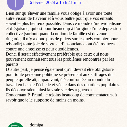
dit
6 février 2024 à 15 h 41 min
:
Bien sur qu’élever une famille vous oblige à avoir une toute
autre vision de l’avenir et à vous battre pour que vos enfants
soient le plus heureux possible. Dans ce monde d’individualisme
et d’égoïsme, qui est pour beaucoup à l’origine d’une dépression
collective (surtout quand la notion de famille est devenue
ringarde, il n’y a donc plus de piliers sur lesquels compter pour
rebondir) toute joie de vivre et d’insouciance ont été troquées
contre une angoisse et peur quotidiennes.
Donc, il serait effectivement préférable que ceux qui nous
gouvernent connaissent tous les problèmes rencontrés par les
parents.
D’autre part, je pense également qu’il devrait être obligatoire
pour toute personne politique se présentant aux suffrages du
peuple qu’elle ait, auparavant, été confrontée au monde du
travail en bas de l’échelle et vécue dans des quartiers populaires.
Ils découvriraient ainsi la vraie vie des « gueux ».
Concernant P. Praud, je rejoins beaucoup de commentateurs, à
savoir que je le supporte de moins en moins.
domipa