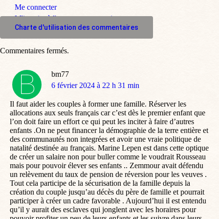
Me connecter
M'inscrire à l'espace commentaire
Charte d'utilisation des commentaires
Commentaires fermés.
bm77
dit
6 février 2024 à 22 h 31 min
:
Il faut aider les couples à former une famille. Réserver les
allocations aux seuls français car c’est dès le premier enfant que
l’on doit faire un effort ce qui peut les inciter à faire d’autres
enfants .On ne peut financer la démographie de la terre entière et
des communautés non integrées et avoir une vraie politique de
natalité destinée au français. Marine Lepen est dans cette optique
de créer un salaire non pour buller comme le voudrait Rousseau
mais pour pouvoir élever ses enfants .. Zemmour avait défendu
un relèvement du taux de pension de réversion pour les veuves .
Tout cela participe de la sécurisation de la famille depuis la
création du couple jusqu’au décès du père de famille et pourrait
participer à créer un cadre favorable . Aujourd’hui il est entendu
qu’il y aurait des esclaves qui jonglent avec les horaires pour
pouvoir profiter un peu de leurs enfants et les suivre dans leurs