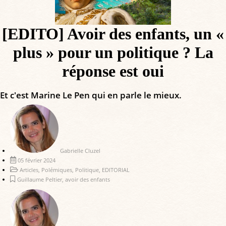
[EDITO] Avoir des enfants, un «
plus » pour un politique ? La
réponse est oui
Et c'est Marine Le Pen qui en parle le mieux.
Gabrielle Cluzel
05 février 2024
Articles
,
Polémiques
,
Politique
,
EDITORIAL
Guillaume Peltier
,
avoir des enfants