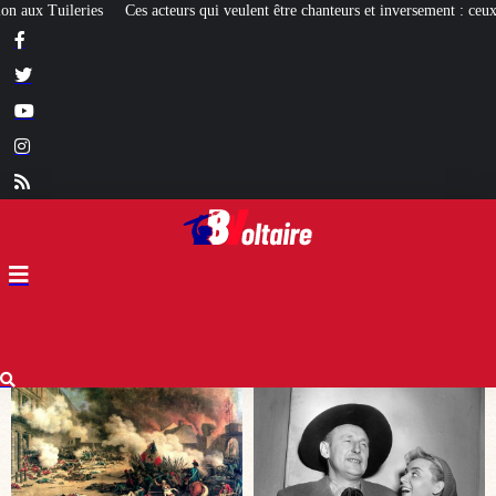
ulent être chanteurs et inversement : ceux qui réussissent et les autres
[EXPO]