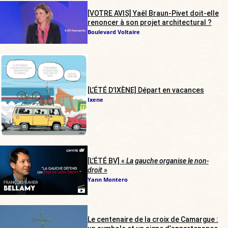
[VOTRE AVIS] Yaël Braun-Pivet doit-elle
renoncer à son projet architectural ?
Boulevard Voltaire
[L’ÉTÉ D’IXÈNE] Départ en vacances
Ixene
[L’ÉTÉ BV] «
La gauche organise le non-
droit
»
Yann Montero
Le centenaire de la croix de Camargue :