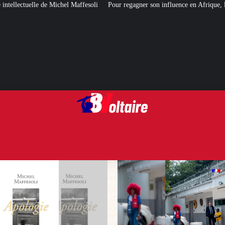
esoli
Pour regagner son influence en Afrique, le Quai d’Orsay a choisi… I