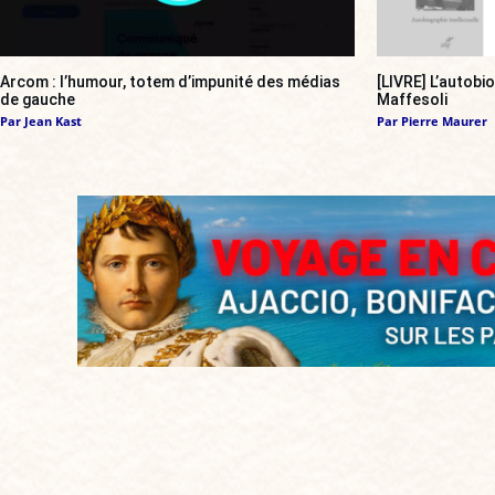
Arcom : l’humour, totem d’impunité des médias
[LIVRE] L’autobi
de gauche
Maffesoli
Par
Jean Kast
Par
Pierre Maurer