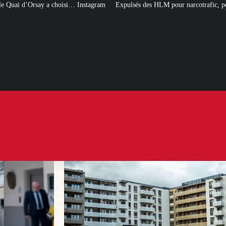
nstagram
Expulsés des HLM pour narcotrafic, peuvent-ils obtenir un nouveau