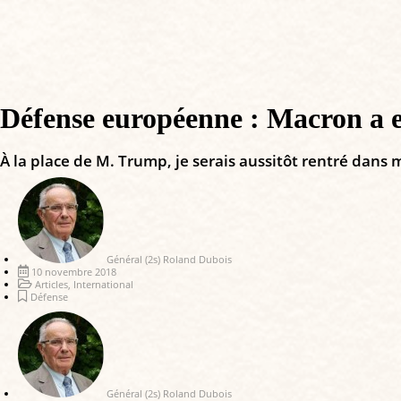
Défense européenne : Macron a 
À la place de M. Trump, je serais aussitôt rentré dans 
Général (2s) Roland Dubois
10 novembre 2018
Articles
,
International
Défense
Général (2s) Roland Dubois