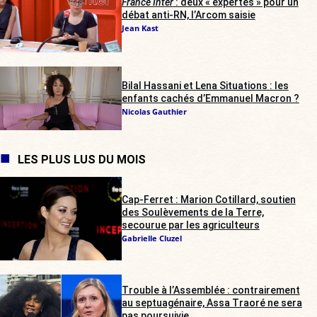
France Inter
: deux « expertes » pour un
débat anti-RN, l’Arcom saisie
Jean Kast
Bilal Hassani et Lena Situations : les
enfants cachés d’Emmanuel Macron ?
Nicolas Gauthier
LES PLUS LUS DU MOIS
Cap-Ferret : Marion Cotillard, soutien
des Soulèvements de la Terre,
secourue par les agriculteurs
Gabrielle Cluzel
Trouble à l’Assemblée : contrairement
au septuagénaire, Assa Traoré ne sera
pas poursuivie