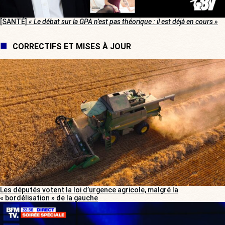
[SANTÉ]
« Le débat sur la GPA n’est pas théorique : il est déjà en cours »
CORRECTIFS ET MISES À JOUR
Les députés votent la loi d’urgence agricole, malgré la
« bordélisation » de la gauche