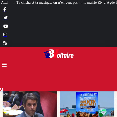
on n’en veut pas » : la mairie RN d’Agde face à la meute « antiraciste »
La h