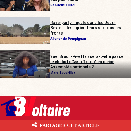
Gabrielle Cluzel
Rave-party illégale dans les Deux-
Sèvres : les agriculteurs sur tous les
fronts
Alienor de Pompignan
Yaël Braun-Pivet laissera-t-elle passer
le chahut d’Assa Traoré en pleine
Assemblée nationale ?
Marc Baudriller
Boulevard Voltaire 10.6.1 Les contenus écrits publiés par Boulevard
PARTAGER CET ARTICLE
Voltaire sont mis à disposition selon les termes de la Licence Creative