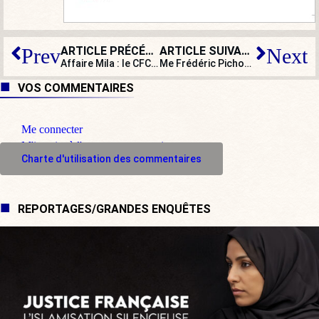
ARTICLE PRÉCÉDENT
ARTICLE SUIVANT
Prev
Next
Affaire Mila : le CFCM, Schiappa, le parquet et Belloubet s’emmêlent
Me Frédéric Pichon : « Nicole Belloubet a une vision à géométrie variable de la liberté d’expression et de la liberté de conscience. Cela dénote une incroyable incompétence ! »
VOS COMMENTAIRES
Me connecter
M'inscrire à l'espace commentaire
Charte d'utilisation des commentaires
REPORTAGES/GRANDES ENQUÊTES