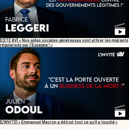
[L’ÉTÉ BV] « Nos aides sociales généreuses vont attirer les migrants
régularisés par l’Espagne ! »
[L’INVITÉ] « Emmanuel Macron a détruit tout ce qu’il a touché »