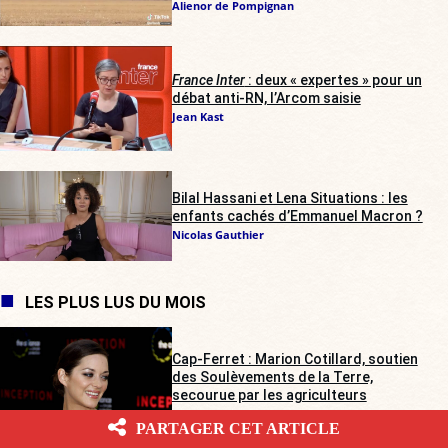
Alienor de Pompignan
France Inter
: deux « expertes » pour un
débat anti-RN, l’Arcom saisie
Jean Kast
Bilal Hassani et Lena Situations : les
enfants cachés d’Emmanuel Macron ?
Nicolas Gauthier
LES PLUS LUS DU MOIS
Cap-Ferret : Marion Cotillard, soutien
des Soulèvements de la Terre,
secourue par les agriculteurs
Gabrielle Cluzel
PARTAGER CET ARTICLE