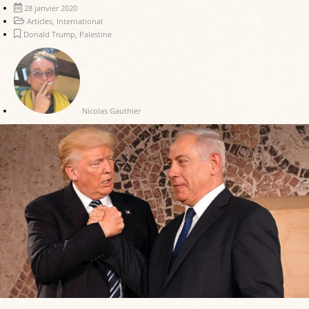
28 janvier 2020
Articles
,
International
Donald Trump
,
Palestine
Nicolas Gauthier