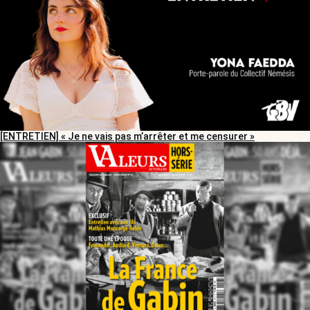
[ENTRETIEN] « Je ne vais pas m’arrêter et me censurer »