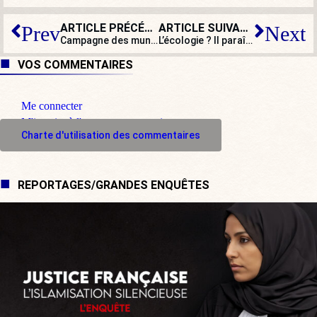
ARTICLE PRÉCÉDENT
ARTICLE SUIVANT
Prev
Next
Campagne des municipales : pas d’éclaircie en vue pour Emmanuel Macron…
L’écologie ? Il paraît que c’est aussi la faute aux colonies !
VOS COMMENTAIRES
Me connecter
M'inscrire à l'espace commentaire
Charte d'utilisation des commentaires
REPORTAGES/GRANDES ENQUÊTES