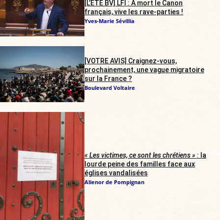
[L’ÉTÉ BV] LFI : À mort le Canon
français, vive les rave-parties !
Yves-Marie Sévillia
[VOTRE AVIS] Craignez-vous,
prochainement, une vague migratoire
sur la France ?
Boulevard Voltaire
« Les victimes, ce sont les chrétiens »
: la
lourde peine des familles face aux
églises vandalisées
Alienor de Pompignan