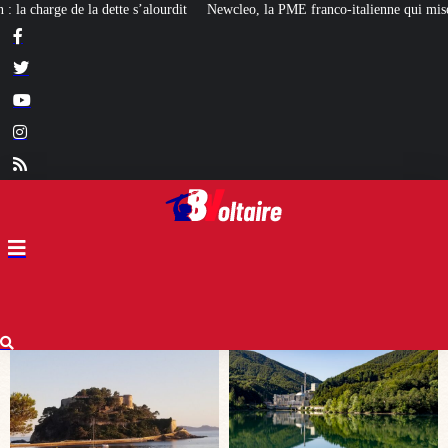
ewcleo, la PME franco-italienne qui mise sur l’avenir du « mini nucléaire »