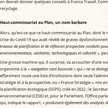
on devrait donner quelques conseils à France Travail. Comm
recyclage.
Haut-commissariat au Plan, un nom barbare
Alors, qu’est-ce que ce haut-commissariat au Plan, dont l
crise du Covid-19 qui avait révélé de graves dysfonctionne
travaux de planification et de réflexion prospective conduits pour
environnementaux, sanitaires, technologiques et culturels
», peu
Une grosse machine qui, ô surprise, va accoucher d’une so
organisme à la «
navigation sans boussole
» qui «
ne se disting
effarement toute une liste d’institutions dont seule l’admini
stratégie et à la prospective, ou « France Stratégie », mis e
la planification écologique (SGPE), créé en 2022 ; le Secrét
environnemental (CESE) et, pour le Parlement, l’Office parl
qui, indique le rapport, «
produisent également des analyses 