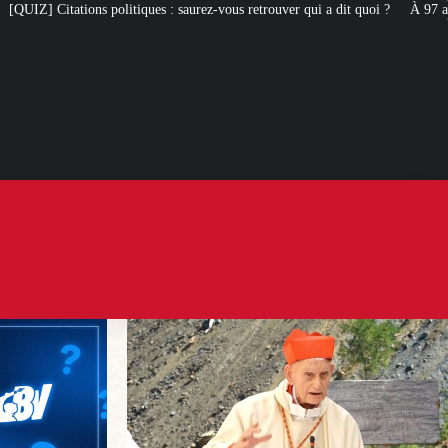
 : saurez-vous retrouver qui a dit quoi ?
À 97 ans, le cardinal Simoni revi