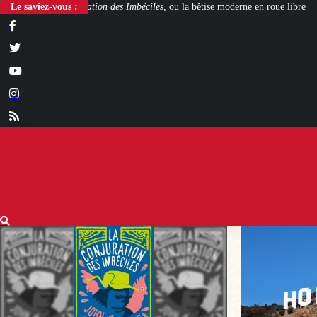
es Imbéciles
Le saviez-vous :
, ou la bêtise moderne en roue libre
Steven Spielberg et George