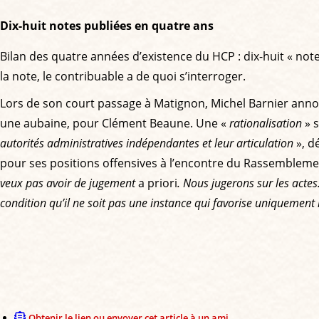
Dix-huit notes publiées en quatre ans
Bilan des quatre années d’existence du HCP : dix-huit « no
la note, le contribuable a de quoi s’interroger.
Lors de son court passage à Matignon, Michel Barnier annonç
une aubaine, pour Clément Beaune. Une «
rationalisation
» s
autorités administratives indépendantes et leur articulation
», d
pour ses positions offensives à l’encontre du Rassemblemen
veux pas avoir de jugement
a priori
. Nous jugerons sur les actes
condition qu’il ne soit pas une instance qui favorise uniquement
Obtenir le lien ou envoyer cet article à un ami