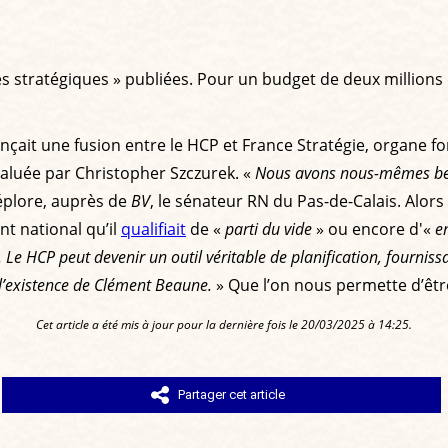
tes stratégiques » publiées. Pour un budget de deux millio
ait une fusion entre le HCP et France Stratégie, organe fort
aluée par Christopher Szczurek. «
Nous avons nous-mêmes beau
éplore, auprès de
BV
, le sénateur RN du Pas-de-Calais. Alor
t national qu’il
qualifiait
de «
parti du vide
» ou encore d'«
e
. Le HCP peut devenir un outil véritable de planification, fournissa
 l’existence de Clément Beaune.
» Que l’on nous permette d’être
Cet article a été mis à jour pour la dernière fois le 20/03/2025 à 14:25.
Partager cet article