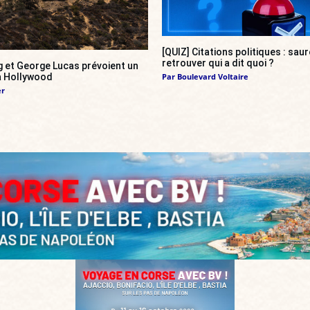
[QUIZ] Citations politiques : sa
retrouver qui a dit quoi ?
g et George Lucas prévoient un
 à Hollywood
Par
Boulevard Voltaire
er