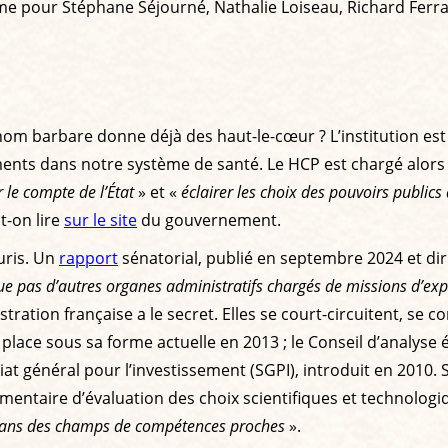
e pour Stéphane Séjourné, Nathalie Loiseau, Richard Ferrand
e nom barbare donne déjà des haut-le-cœur ? L’institution 
ments dans notre système de santé. Le HCP est chargé alors
 le compte de l’État
» et «
éclairer les choix des pouvoirs publi
t-on lire
sur le site
du gouvernement.
uris. Un
rapport
sénatorial, publié en septembre 2024 et dir
ue pas d’autres organes administratifs chargés de missions d’expe
stration française a le secret. Elles se court-circuitent, se
n place sous sa forme actuelle en 2013 ; le Conseil d’analyse
ariat général pour l’investissement (SGPI), introduit en 2010
ementaire d’évaluation des choix scientifiques et technologi
dans des champs de compétences proches
».