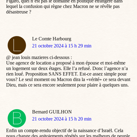
Figaro, quel n’est pas le domaine en politique étrangère dans
lequel la confusion qui règne chez Macron ne se révêle pas
désastreuse ?
Le Comte Harbourg
dit
21 octobre 2024 à 15 h 29 min
:
@ jean louis mazieres ci-dessous :
Une agence de location a proposé à mon épouse et moi-même
un logement sur deux étages. Elle l’a refusé. Donc l’agence n’a
rien loué. Proposition SANS EFFET. Est-ce assez simple pour
vous? Le seul moment ou Macron dira la «vérité» ce sera devant
Dieu, mais ce sera encore seulement pour plaire à quelques uns.
Bernard GUILHON
dit
21 octobre 2024 à 15 h 20 min
:
Enfin un compte-rendu objectif de la naissance d’Israël. Cela
nous change des apitoiements répétés sur les malheurs de peuple