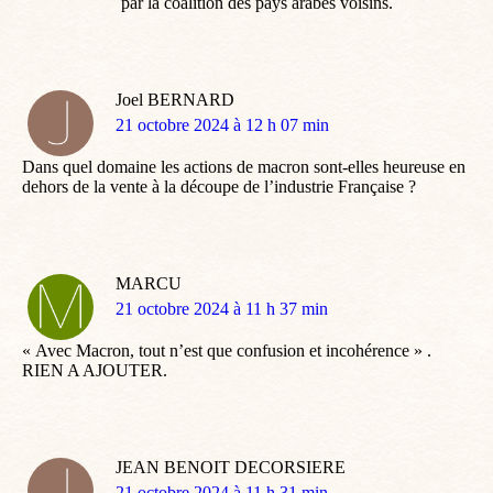
par la coalition des pays arabes voisins.
Joel BERNARD
dit
21 octobre 2024 à 12 h 07 min
:
Dans quel domaine les actions de macron sont-elles heureuse en
dehors de la vente à la découpe de l’industrie Française ?
MARCU
dit
21 octobre 2024 à 11 h 37 min
:
« Avec Macron, tout n’est que confusion et incohérence » .
RIEN A AJOUTER.
JEAN BENOIT DECORSIERE
dit
21 octobre 2024 à 11 h 31 min