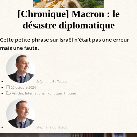
[Chronique] Macron : le
désastre diplomatique
Cette petite phrase sur Israël n'était pas une erreur
mais une faute.
Stéphane Buffetaut
20 octobre 2024
Articles
,
International
,
Politique
,
Tribune
Stéphane Buffetaut