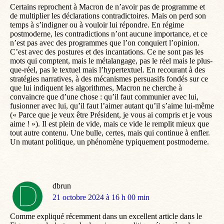
Certains reprochent à Macron de n’avoir pas de programme et
de multiplier les déclarations contradictoires. Mais on perd son
temps à s’indigner ou à vouloir lui répondre. En régime
postmoderne, les contradictions n’ont aucune importance, et ce
n’est pas avec des programmes que l’on conquiert l’opinion.
C’est avec des postures et des incantations. Ce ne sont pas les
mots qui comptent, mais le métalangage, pas le réel mais le plus-
que-réel, pas le textuel mais l’hypertextuel. En recourant à des
stratégies narratives, à des mécanismes persuasifs fondés sur ce
que lui indiquent les algorithmes, Macron ne cherche à
convaincre que d’une chose : qu’il faut communier avec lui,
fusionner avec lui, qu’il faut l’aimer autant qu’il s’aime lui-même
(« Parce que je veux être Président, je vous ai compris et je vous
aime ! »). Il est plein de vide, mais ce vide le remplit mieux que
tout autre contenu. Une bulle, certes, mais qui continue à enfler.
Un mutant politique, un phénomène typiquement postmoderne.
dbrun
dit
21 octobre 2024 à 16 h 00 min
:
Comme expliqué récemment dans un excellent article dans le