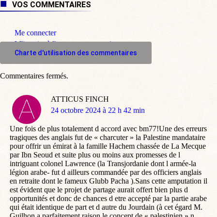
VOS COMMENTAIRES
Me connecter
M'inscrire à l'espace commentaire
Charte d'utilisation des commentaires
Commentaires fermés.
ATTICUS FINCH
dit
24 octobre 2024 à 22 h 42 min
:
Une fois de plus totalement d accord avec bm77!Une des erreurs
tragiques des anglais fut de « charcuter » la Palestine mandataire
pour offrir un émirat à la famille Hachem chassée de La Mecque
par Ibn Seoud et suite plus ou moins aux promesses de l
intriguant colonel Lawrence (la Transjordanie dont l armée-la
légion arabe- fut d ailleurs commandée par des officiers anglais
en retraite dont le fameux Glubb Pacha ).Sans cette amputation il
est évident que le projet de partage aurait offert bien plus d
opportunités et donc de chances d etre accepté par la partie arabe
qui était identique de part et d autre du Jourdain (à cet égard M.
Guilhon a parfaitement raison le concept de « palestinien » n