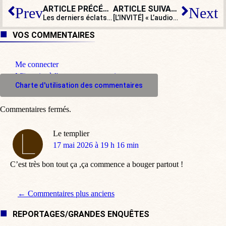
ARTICLE PRÉCÉDENT
ARTICLE SUIVANT
Prev
Next
Les derniers éclats du baroque lyonnais sont à sauver
[L’INVITÉ] « L’audiovisuel public a été privatisé par une caste »
VOS COMMENTAIRES
Me connecter
M'inscrire à l'espace commentaire
Charte d'utilisation des commentaires
Commentaires fermés.
Le templier
dit
17 mai 2026 à 19 h 16 min
:
C’est très bon tout ça ,ça commence a bouger partout !
Navigation de commentaire
← Commentaires plus anciens
REPORTAGES/GRANDES ENQUÊTES