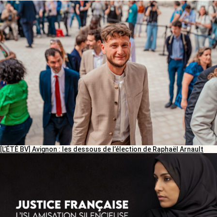
[L’ÉTÉ BV] Avignon : les dessous de l’élection de Raphaël Arnault