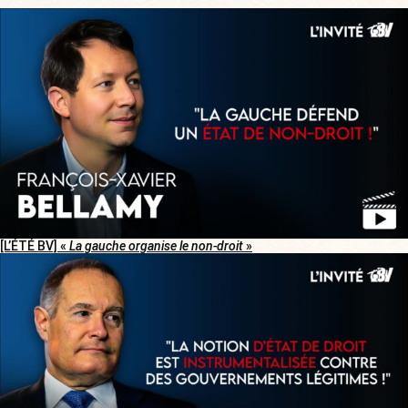
[L’ÉTÉ BV] «
La gauche organise le non-droit
»