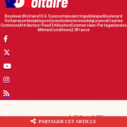
Boulevard Voltaire 10.6.1 Les contenus écrits publiés par Boulevard
Voltaire sont mis à disposition selon les termes de la Licence Creative
Commons Attribution – Pas d’Utilisation Commerciale – Partage dans les
Mêmes Conditions 2.0 France
© 2007-2026 Boulevard Voltaire
Le Fil d’actualité BV
PARTAGER CET ARTICLE