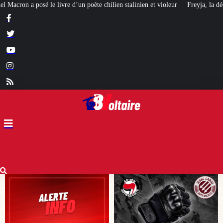
ien stalinien et violeur
Freyja, la déesse germanique de la guerre, repren