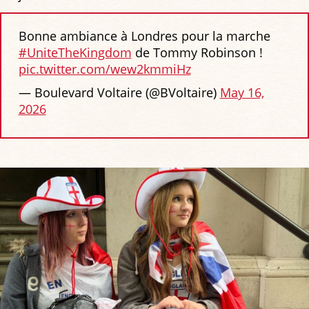
Bonne ambiance à Londres pour la marche
#UniteTheKingdom
de Tommy Robinson !
pic.twitter.com/wew2kmmiHz
— Boulevard Voltaire (@BVoltaire)
May 16,
2026