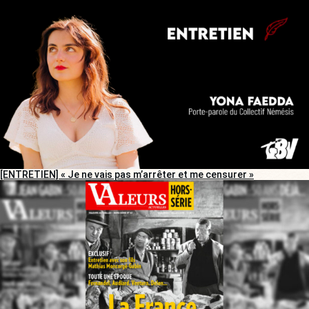
[ENTRETIEN] « Je ne vais pas m’arrêter et me censurer »