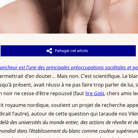
Partager cet article
lancheur est l’une des principales préoccupations sociétales et po
permettrait d’en douter… Mais non. C’est scientifique. Le bl
u’à présent, avait réussi à ne pas faire trop parler de lui, 
an noir ne cesse d’être repoussé (faut
lire
Gala
, chers amis le
etit royaume nordique, soutient un projet de recherche appe
 dirait l’autre), autour de cette question qui taraude nos Vik
-delà des universités du monde entier, des actions de révolte et de
mondial dans l’établissement du blanc comme couleur supérieure