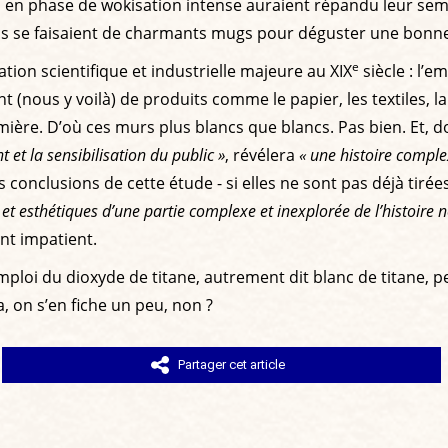
 en phase de wokisation intense auraient répandu leur sem
ils se faisaient de charmants mugs pour déguster une bonne
e
ation scientifique et industrielle majeure au XIX
siècle : l’
ment (nous y voilà) de produits comme le papier, les textiles
umière. D’où ces murs plus blancs que blancs. Pas bien. Et, 
t et la sensibilisation du public »
, révélera
« une histoire comple
es conclusions de cette étude - si elles ne sont pas déjà tirée
es et esthétiques d’une partie complexe et inexplorée de l’histoire
nt impatient.
l’emploi du dioxyde de titane, autrement dit blanc de titane,
, on s’en fiche un peu, non ?
Partager cet article