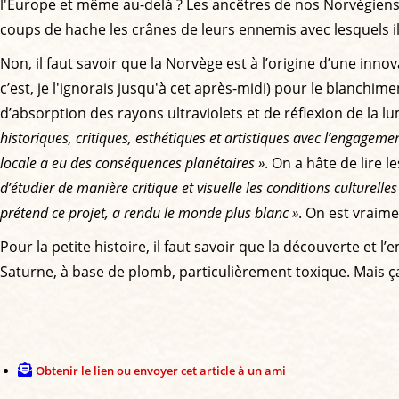
l'Europe et même au-delà ? Les ancêtres de nos Norvégiens
coups de hache les crânes de leurs ennemis avec lesquels 
Non, il faut savoir que la Norvège est à l’origine d’une innov
c’est, je l'ignorais jusqu'à cet après-midi) pour le blanchi
d’absorption des rayons ultraviolets et de réflexion de la l
historiques, critiques, esthétiques et artistiques avec l’engagemen
locale a eu des conséquences planétaires »
. On a hâte de lire l
d’étudier de manière critique et visuelle les conditions culturell
prétend ce projet, a rendu le monde plus blanc »
. On est vraime
Pour la petite histoire, il faut savoir que la découverte et 
Saturne, à base de plomb, particulièrement toxique. Mais ça
Obtenir le lien ou envoyer cet article à un ami