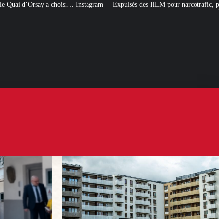
 Instagram
Expulsés des HLM pour narcotrafic, peuvent-ils obtenir un nouve