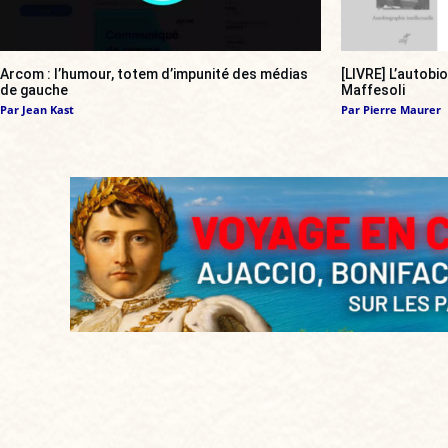
Arcom : l’humour, totem d’impunité des médias
[LIVRE] L’autobi
de gauche
Maffesoli
Par
Jean Kast
Par
Pierre Maurer