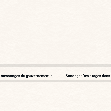
[Point de vue] Guerre d’Irak : il y a vingt ans, les terribles mensonges du gouvernement américain
Sondage : Des stages dans l