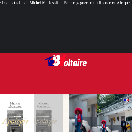
affesoli
Pour regagner son influence en Afrique, le Quai d’Orsay a choisi…