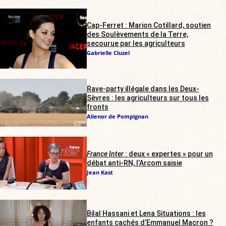
Cap-Ferret : Marion Cotillard, soutien
des Soulèvements de la Terre,
secourue par les agriculteurs
Gabrielle Cluzel
Rave-party illégale dans les Deux-
Sèvres : les agriculteurs sur tous les
fronts
Alienor de Pompignan
France Inter
: deux « expertes » pour un
débat anti-RN, l’Arcom saisie
Jean Kast
Bilal Hassani et Lena Situations : les
enfants cachés d’Emmanuel Macron ?