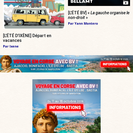
[L’ÉTÉ BV] «
La gauche organise le
non-droit
»
Par
Yann Montero
[L’ÉTÉ D’IXÈNE] Départ en
vacances
Par
Ixene