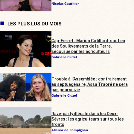
Nicolas Gauthier
LES PLUS LUS DU MOIS
Cap-Ferret : Marion Cotillard, soutien
des Soulèvements de la Terre,
secourue par les agriculteurs
Gabrielle Cluzel
Trouble à l’Assemblée : contrairement
au septuagénaire, Assa Traoré ne sera
pas poursuivie
Gabrielle Cluzel
Rave-party illégale dans les Deux-
Sèvres : les agriculteurs sur tous les
fronts
Alienor de Pompignan