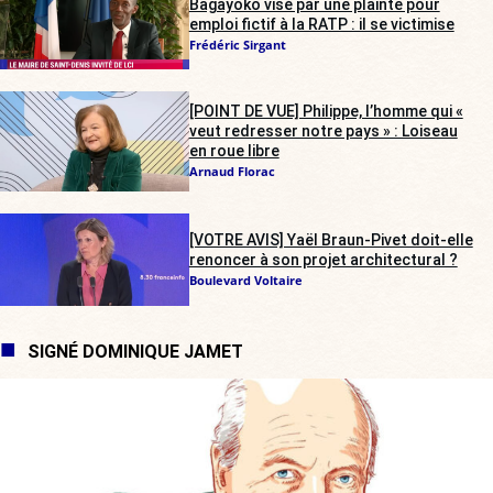
Bagayoko visé par une plainte pour
emploi fictif à la RATP : il se victimise
Frédéric Sirgant
[POINT DE VUE] Philippe, l’homme qui «
veut redresser notre pays » : Loiseau
en roue libre
Arnaud Florac
[VOTRE AVIS] Yaël Braun-Pivet doit-elle
renoncer à son projet architectural ?
Boulevard Voltaire
SIGNÉ DOMINIQUE JAMET