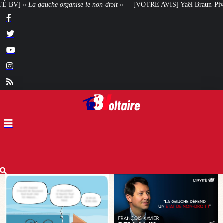
droit
»
[VOTRE AVIS] Yaël Braun-Pivet doit-elle renoncer à son projet arch