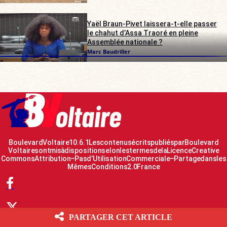
Yaël Braun-Pivet laissera-t-elle passer
le chahut d’Assa Traoré en pleine
Assemblée nationale ?
Marc Baudriller
Boulevard Voltaire 10.6.1 Les contenus écrits publiés par Boulevard
Voltaire sont mis à disposition selon les termes de la Licence Creative
Commons Attribution – Pas d’Utilisation Commerciale – Partage dans les
Mêmes Conditions 2.0 France
PARTAGER CET ARTICLE