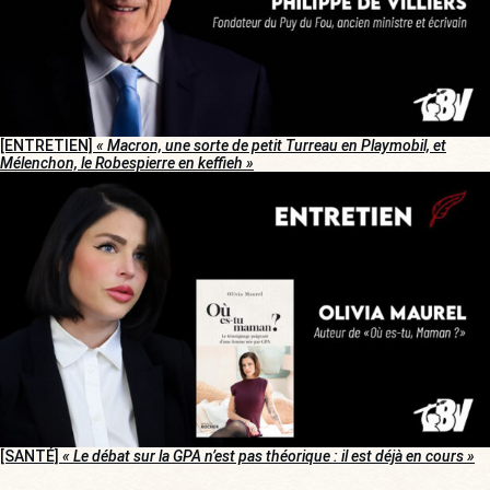
[ENTRETIEN]
« Macron, une sorte de petit Turreau en Playmobil, et
Mélenchon, le Robespierre en keffieh »
[SANTÉ]
« Le débat sur la GPA n’est pas théorique : il est déjà en cours »