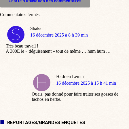
Charte d'utilisation des commentaires
Commentaires fermés.
Shaks
dit
16 décembre 2025 à 8 h 39 min
:
Très beau travail !
A 300E le « déguisement » tout de même … hum hum …
Hadrien Lemur
dit
16 décembre 2025 à 15 h 41 min
:
Ouais, pas donné pour faire traiter ses gosses de
fachos en herbe.
REPORTAGES/GRANDES ENQUÊTES