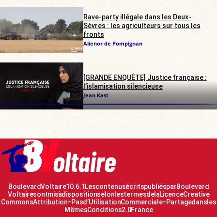
Rave-party illégale dans les Deux-
Sèvres : les agriculteurs sur tous les
fronts
Alienor de Pompignan
[GRANDE ENQUÊTE] Justice française :
l’islamisation silencieuse
Jean Kast
Boulevard Voltaire 10.6.1 Les contenus écrits publiés par Boulevard
Voltaire sont mis à disposition selon les termes de la Licence Creative
Commons Attribution – Pas d’Utilisation Commerciale – Partage dans les
Mêmes Conditions 2.0 France