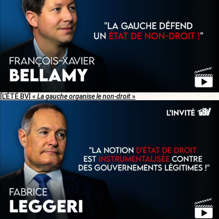
[L’ÉTÉ BV] «
La gauche organise le non-droit
»