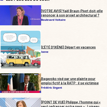
[VOTRE AVIS] Yaël Braun-Pivet doit-elle
renoncer à son projet architectural ?
Boulevard Voltaire
[L’ÉTÉ D’IXÈNE] Départ en vacances
Ixene
Bagayoko visé par une plainte pour
emploi fictif à la RATP : il se victimise
Frédéric Sirgant
[POINT DE VUE] Philippe, l’homme qui «
veut redresser notre pays » : Loiseau