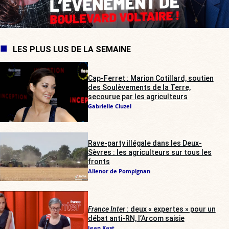
LES PLUS LUS DE LA SEMAINE
Cap-Ferret : Marion Cotillard, soutien
des Soulèvements de la Terre,
secourue par les agriculteurs
Gabrielle Cluzel
Rave-party illégale dans les Deux-
Sèvres : les agriculteurs sur tous les
fronts
Alienor de Pompignan
France Inter
: deux « expertes » pour un
débat anti-RN, l’Arcom saisie
Jean Kast