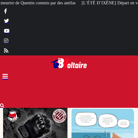
es antifas
[L’ÉTÉ D’IXÈNE] Départ en vacances
[L’ÉTÉ BV] «
La gau