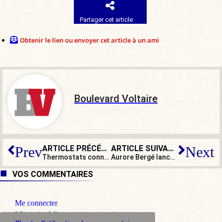
Partager cet article
Obtenir le lien ou envoyer cet article à un ami
Boulevard Voltaire
ARTICLE PRÉCÉDENT
ARTICLE SUIVANT
Prev
Next
Thermostats connectés : « l’idée la plus bête de l’hiver » reportée à 2030
Aurore Bergé lance 4.000 CV tests pour lutter contre les discriminations
VOS COMMENTAIRES
Me connecter
M'inscrire à l'espace commentaire