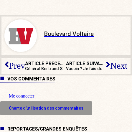
Boulevard Voltaire
ARTICLE PRÉCÉDENT
ARTICLE SUIVANT
Prev
Next
Général Bertrand Soubelet : « Avec l’article 24, c’est la guerre des images qui est en cours »
Vaccin ? Je fais don de ma personne à la France !
VOS COMMENTAIRES
Me connecter
M'inscrire à l'espace commentaire
Charte d'utilisation des commentaires
REPORTAGES/GRANDES ENQUÊTES