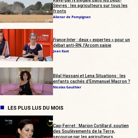
Sèvres : les agriculteurs sur tous les
fronts
Alienor de Pompignan
France Inter
: deux « expertes » pour un
débat anti-RN, l’Arcom saisie
Jean Kast
Bilal Hassani et Lena Situations : les
enfants cachés d’Emmanuel Macron ?
Nicolas Gauthier
LES PLUS LUS DU MOIS
Cap-Ferret : Marion Cotillard, soutien
des Soulèvements de la Terre,
secourue par les agriculteurs