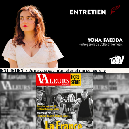
[ENTRETIEN] « Je ne vais pas m’arrêter et me censurer »