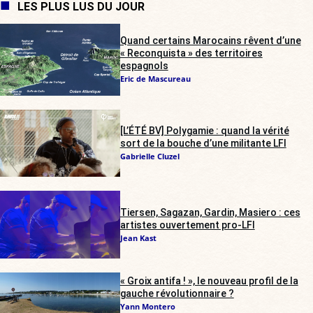
LES PLUS LUS DU JOUR
Quand certains Marocains rêvent d’une
« Reconquista » des territoires
espagnols
Eric de Mascureau
[L’ÉTÉ BV] Polygamie : quand la vérité
sort de la bouche d’une militante LFI
Gabrielle Cluzel
Tiersen, Sagazan, Gardin, Masiero : ces
artistes ouvertement pro-LFI
Jean Kast
« Groix antifa ! », le nouveau profil de la
gauche révolutionnaire ?
Yann Montero