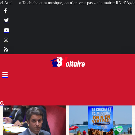
usique, on n’en veut pas » : la mairie RN d’Agde face à la meute « antiraciste »