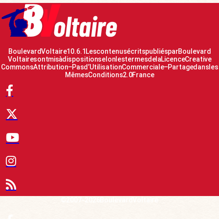
Boulevard Voltaire 10.6.1 Les contenus écrits publiés par Boulevard
Voltaire sont mis à disposition selon les termes de la Licence Creative
Commons Attribution – Pas d’Utilisation Commerciale – Partage dans les
Mêmes Conditions 2.0 France
© 2007-2026 Boulevard Voltaire