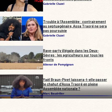
Gabrielle Cluzel
Trouble à l’Assemblée : contrairement
au septuagénaire, Assa Traoré ne sera
pas poursuivie
Gabrielle Cluzel
Rave-party illégale dans les Deux-
Sèvres : les agriculteurs sur tous les
fronts
Alienor de Pompignan
Yaël Braun-Pivet laissera-t-elle passer
le chahut d’Assa Traoré en pleine
Assemblée nationale ?
Marc Baudriller