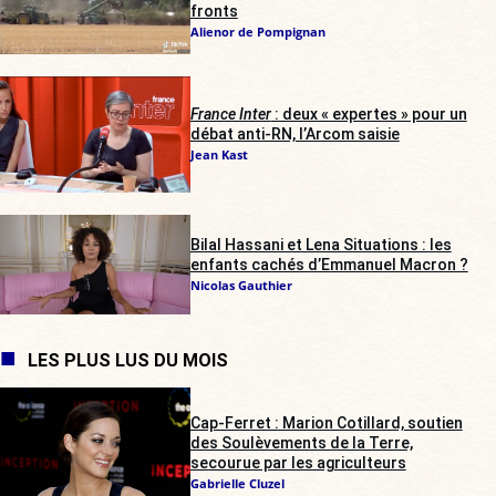
fronts
Alienor de Pompignan
France Inter
: deux « expertes » pour un
débat anti-RN, l’Arcom saisie
Jean Kast
Bilal Hassani et Lena Situations : les
enfants cachés d’Emmanuel Macron ?
Nicolas Gauthier
LES PLUS LUS DU MOIS
Cap-Ferret : Marion Cotillard, soutien
des Soulèvements de la Terre,
secourue par les agriculteurs
Gabrielle Cluzel