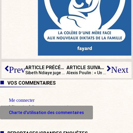
ARTICLE PRÉCÉDENT
ARTICLE SUIVANT
Prev
Next
Sibeth Ndiaye juge fort stupides les propos d’Alain Finkielkraut… et c’est fort déplacé
Alexis Poulin : « Un préfet qui parade expliquant qu’il se bat pour un camp ! »
VOS COMMENTAIRES
Me connecter
M'inscrire à l'espace commentaire
Charte d'utilisation des commentaires