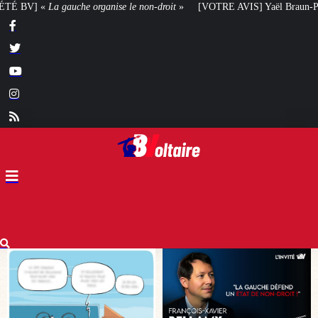
e non-droit
»
[VOTRE AVIS] Yaël Braun-Pivet doit-elle renoncer à son proje