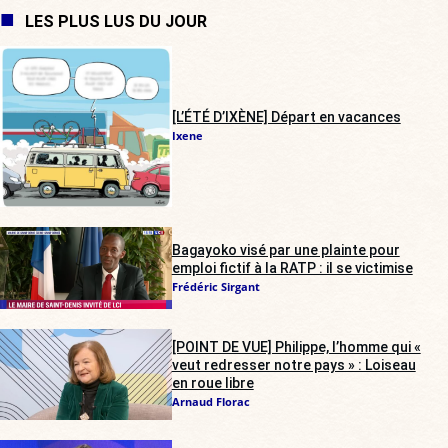
LES PLUS LUS DU JOUR
[L’ÉTÉ D’IXÈNE] Départ en vacances
Ixene
Bagayoko visé par une plainte pour
emploi fictif à la RATP : il se victimise
Frédéric Sirgant
[POINT DE VUE] Philippe, l’homme qui «
veut redresser notre pays » : Loiseau
en roue libre
Arnaud Florac