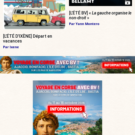
[L’ÉTÉ BV] «
La gauche organise le
non-droit
»
Par
Yann Montero
[L’ÉTÉ D’IXÈNE] Départ en
vacances
Par
Ixene