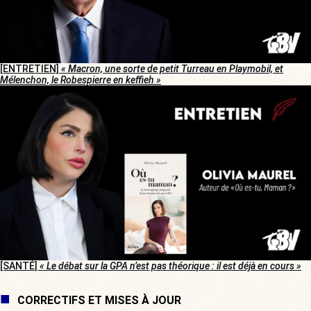
[ENTRETIEN]
« Macron, une sorte de petit Turreau en Playmobil, et
Mélenchon, le Robespierre en keffieh »
[SANTÉ]
« Le débat sur la GPA n’est pas théorique : il est déjà en cours »
CORRECTIFS ET MISES À JOUR