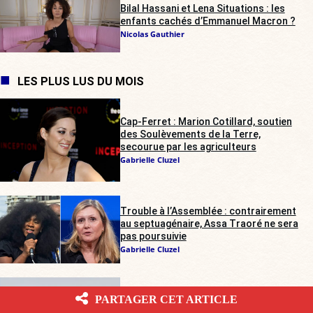
Bilal Hassani et Lena Situations : les
enfants cachés d’Emmanuel Macron ?
Nicolas Gauthier
LES PLUS LUS DU MOIS
Cap-Ferret : Marion Cotillard, soutien
des Soulèvements de la Terre,
secourue par les agriculteurs
Gabrielle Cluzel
Trouble à l’Assemblée : contrairement
au septuagénaire, Assa Traoré ne sera
pas poursuivie
Gabrielle Cluzel
Rave-party illégale dans les Deux-
PARTAGER CET ARTICLE
Sèvres : les agriculteurs sur tous les