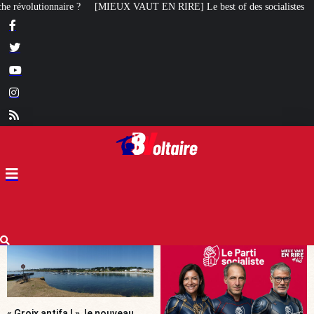
EN RIRE] Le best of des socialistes
Tiersen, Sagazan, Gardin, Masiero :
« Groix antifa ! », le nouveau