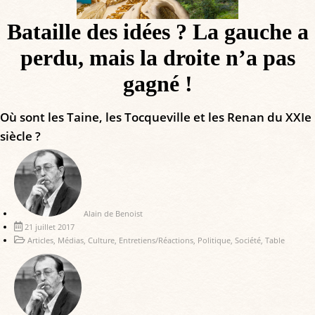
Bataille des idées ? La gauche a
perdu, mais la droite n’a pas
gagné !
Où sont les Taine, les Tocqueville et les Renan du XXIe
siècle ?
Alain de Benoist
21 juillet 2017
Articles
,
Médias
,
Culture
,
Entretiens/Réactions
,
Politique
,
Société
,
Table