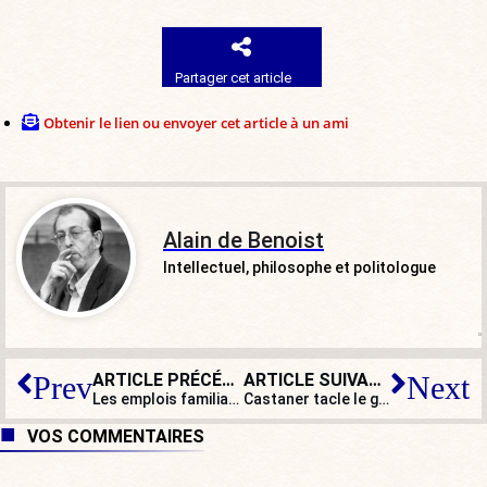
Partager cet article
Obtenir le lien ou envoyer cet article à un ami
Alain de Benoist
Intellectuel, philosophe et politologue
ARTICLE PRÉCÉDENT
ARTICLE SUIVANT
Prev
Next
Les emplois familiaux interdits… sauf pour Brigitte Macron !
Castaner tacle le général de Villiers : l’éloge du vice à la vertu, en quelque sorte !
VOS COMMENTAIRES