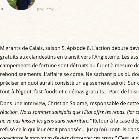
Jany Leroy
Migrants de Calais, saison 5, épisode 8. L’action débute de
gratuits aux clandestins en transit vers l’Angleterre. Les as
campements de fortune sont détruits au fur et à mesure de le
rebondissements. L’affaire se corse. Ne sachant plus où don
préciser en quoi aurait consisté un agissement adroit. Sur c
tout-à-l’égout, fast-foods et cinémas gratuits… Parc de loi
Dans une interview, Christian Salomé, responsable de cett
réaction. Nous sommes satisfaits que l’État offre les repas. Par c
ne va pas laisser les gens sans nourriture."
Retour à la case d
refusé celle qui leur était proposée… Jusqu’où iront-ils da
convaincre le maximum d’exilés d’accepter ces repas."
C’est la 