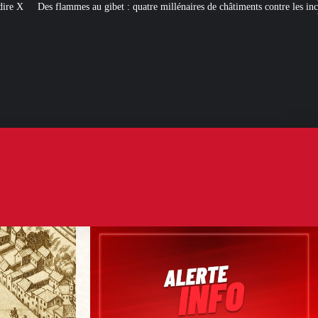
ibet : quatre millénaires de châtiments contre les incendiaires
Palais Bourbo