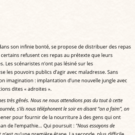
dans son infinie bonté, se propose de distribuer des repas
e, certains refusent ces repas au prétexte que leurs
. Les scénaristes n’ont pas lésiné sur les
se les pouvoirs publics d’agir avec maladresse. Sans
 son imagination : implantation d’une nouvelle jungle avec
ons dites « adroites ».
s très gênés. Nous ne nous attendions pas du tout à cette
ournée, s’ils nous téléphonent le soir en disant “on a faim”, on
ner pour fournir de la nourriture à des gens qui ont
dman de l’empathie… Qui poursuit :
"Nous essayons de
 n’est qu’une première étape. La seconde, plus difficile,