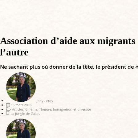
Association d’aide aux migrants d
l’autre
Ne sachant plus où donner de la tête, le président de «
Jany Leroy
15 mars 2018
Articles
,
Cinéma
,
Théâtre
,
Immigration et diversité
La jungle de Calais