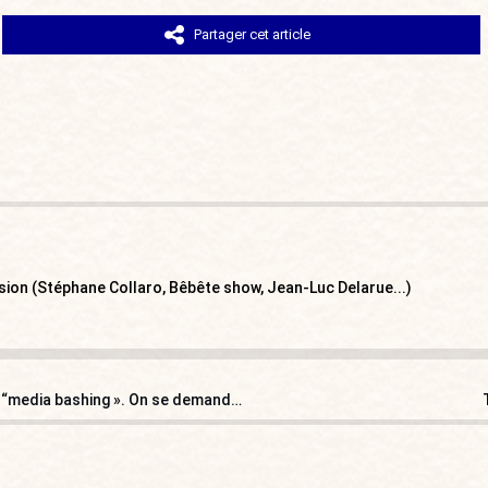
Partager cet article
ision (Stéphane Collaro, Bêbête show, Jean-Luc Delarue...)
Assises du journalisme : il paraît que les temps sont au “media bashing ». On se demande pourquoi…