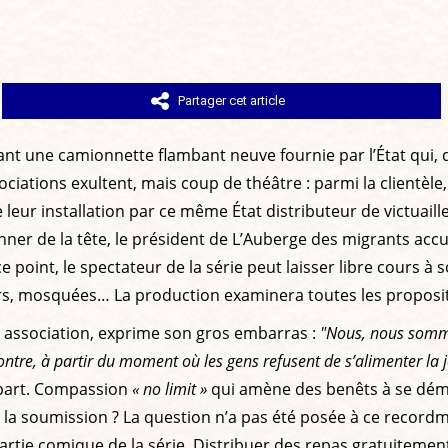
Partager cet article
vant une camionnette flambant neuve fournie par l’État qui, 
sociations exultent, mais coup de théâtre : parmi la clientèl
ur installation par ce même État distributeur de victuailles
ner de la tête, le président de L’Auberge des migrants accu
e point, le spectateur de la série peut laisser libre cours à
sirs, mosquées… La production examinera toutes les propositi
e association, exprime son gros embarras :
"Nous, nous somme
ontre, à partir du moment où les gens refusent de s’alimenter la j
épart. Compassion
« no limit »
qui amène des benêts à se déme
ns la soumission ? La question n’a pas été posée à ce recor
partie comique de la série. Distribuer des repas gratuitement