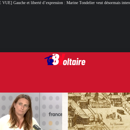
expression : Marine Tondelier veut désormais interdire X
Des flammes au g