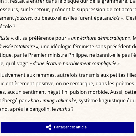
h », restait à entrer dans le disque dur de la grammaire. L’a
fesseurs, sur le retour, prônent la suppression de cet accord
alement
fous/les
, ou beaux/elles/lles furent épatan
t/e/s
». C’es
’école ?
tiste »
, dit sa préférence pour
« une écriture démocratique »
. 
 visée totalitaire »
, une idéologie féministe sans précédent d
tique, par le Premier ministre Philippe, ne bannit-elle pas l’
, qu’il s’agit
« d’une écriture horriblement compliquée »
.
lusivement aux femmes, autrefois transmis aux petites filles 
ue entièrement positive, on ne remarque, dans les poèmes e
, aucun sentiment négatif ni pulsion morbide. Aussi, cett
, hébergé par
Zhao Liming Talkmake
, système linguistique édu
and, après le pangolin, le
nushu
?
Partager cet article