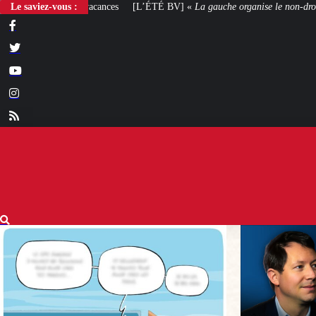
Le saviez-vous :
[L’ÉTÉ BV] «
La gauche organise le non-droit
»
[VOTRE AVIS] Yaël 