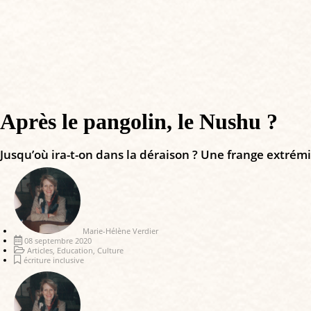
Après le pangolin, le Nushu ?
Jusqu’où ira-t-on dans la déraison ? Une frange extrémist
Marie-Hélène Verdier
08 septembre 2020
Articles
,
Education
,
Culture
écriture inclusive