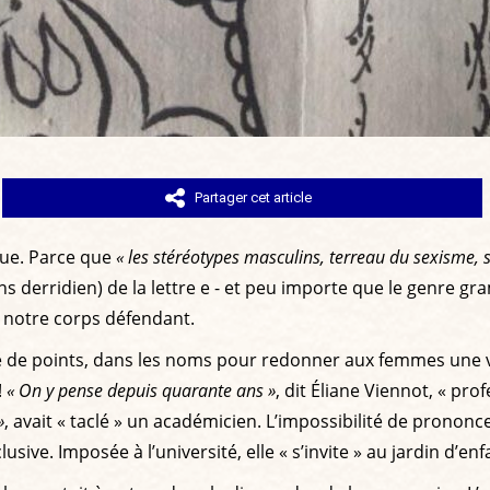
Partager cet article
gue. Parce que
« les stéréotypes masculins, terreau du sexisme,
s derridien) de la lettre e - et peu importe que le genre gramm
À notre corps défendant.
upé de points, dans les noms pour redonner aux femmes une vi
!
« On y pense depuis quarante ans »
, dit Éliane Viennot, « pro
»
, avait « taclé » un académicien. L’impossibilité de prononcer
usive. Imposée à l’université, elle « s’invite » au jardin d’enf