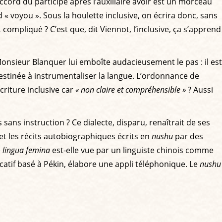
ccord du participe après l’auxiliaire avoir est un morceau
 « voyou ». Sous la houlette inclusive, on écrira donc, sans
t compliqué ? C’est que, dit Viennot, l’inclusive, ça s’apprend
Monsieur Blanquer lui emboîte audacieusement le pas : il est
estinée à instrumentaliser la langue. L’ordonnance de
écriture inclusive car
« non claire et compréhensible »
? Aussi
sans instruction ? Ce dialecte, disparu, renaîtrait de ses
t les récits autobiographiques écrits en
nushu
par des
e
lingua femina
est-elle vue par un linguiste chinois comme
catif basé à Pékin, élabore une appli téléphonique. Le
nushu