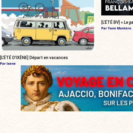
[L’ÉTÉ BV] «
La ga
Par
Yann Montero
[L’ÉTÉ D’IXÈNE] Départ en vacances
Par
Ixene