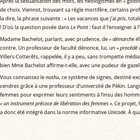
Après la sexualisation des mots, les néologismes en « globis
de choix. Viennot, trouvant sa règle mortifère, certains pro
la dire, la phrase suivante : « Les vacances que j’ai
pris
, tot
! D’où la question posée dans
Le Point
: faut-il l’enseigner à l
Madame Bachelot, parlant, avec prudence, de
« démarche éli
contre. Un professeur de faculté dénonce, lui, un
« procédé à
Villers-Cotterêts, rappelée, il y a peu, sans trompette média
bien Mme Bachelot affirme-t-elle, avec une pudeur de gazelle
Vous connaissez le
nushu
, ce système de signes, destiné exc
cendres grâce à une professeur d’université de Pékin. Lang
femmes pour exprimer leurs sentiments à l’insu des hommes
« un instrument précoce de libération des femmes »
. Ce projet
a donc été intégré dans la norme informative
Unicode
. À qu