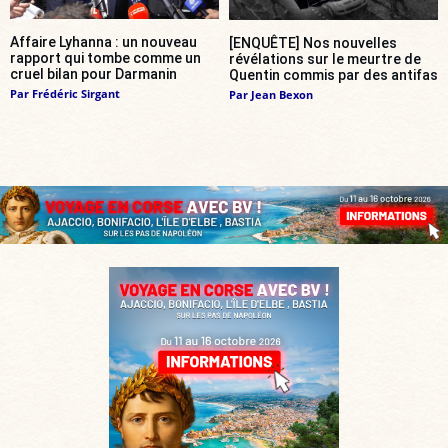
Affaire Lyhanna : un nouveau
[ENQUÊTE] Nos nouvelles
rapport qui tombe comme un
révélations sur le meurtre de
cruel bilan pour Darmanin
Quentin commis par des antifas
Par
Frédéric Sirgant
Par
Jean Bexon