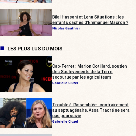
Bilal Hassani et Lena Situations : les
enfants cachés d’Emmanuel Macron ?
Nicolas Gauthier
LES PLUS LUS DU MOIS
Cap-Ferret : Marion Cotillard, soutien
des Soulèvements de la Terre,
secourue par les agriculteurs
Gabrielle Cluzel
Trouble à l’Assemblée : contrairement
au septuagénaire, Assa Traoré ne sera
pas poursuivie
Gabrielle Cluzel