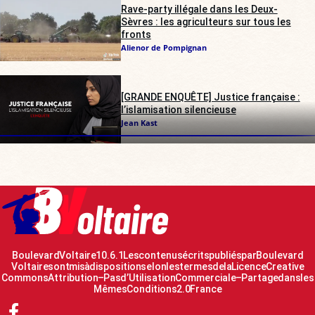
Rave-party illégale dans les Deux-
Sèvres : les agriculteurs sur tous les
fronts
Alienor de Pompignan
[GRANDE ENQUÊTE] Justice française :
l’islamisation silencieuse
Jean Kast
Boulevard Voltaire 10.6.1 Les contenus écrits publiés par Boulevard
Voltaire sont mis à disposition selon les termes de la Licence Creative
Commons Attribution – Pas d’Utilisation Commerciale – Partage dans les
Mêmes Conditions 2.0 France