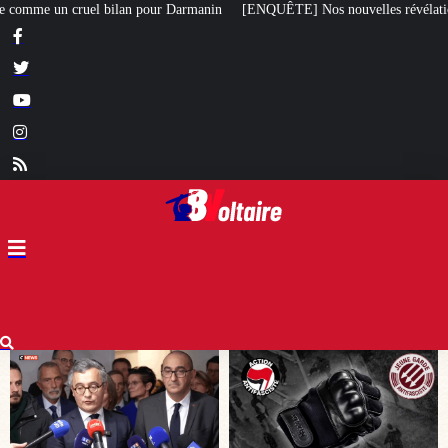
in
[ENQUÊTE] Nos nouvelles révélations sur le meurtre de Quentin commis 