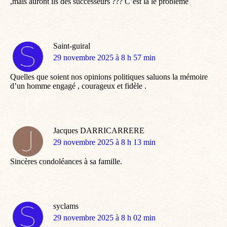
,mais auront ils des successeurs ??? C’est là le problème
Saint-guiral
dit
29 novembre 2025 à 8 h 57 min
:
Quelles que soient nos opinions politiques saluons la mémoire
d’un homme engagé , courageux et fidèle .
Jacques DARRICARRERE
dit
29 novembre 2025 à 8 h 13 min
:
Sincères condoléances à sa famille.
syclams
dit
29 novembre 2025 à 8 h 02 min
: