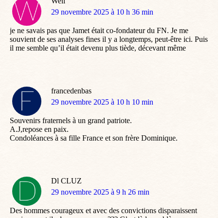
Well
dit
29 novembre 2025 à 10 h 36 min
:
je ne savais pas que Jamet était co-fondateur du FN. Je me
souvient de ses analyses fines il y a longtemps, peut-être ici. Puis
il me semble qu’il était devenu plus tiède, décevant même
francedenbas
dit
29 novembre 2025 à 10 h 10 min
:
Souvenirs fraternels à un grand patriote.
A.J,repose en paix.
Condoléances à sa fille France et son frère Dominique.
Dl CLUZ
dit
29 novembre 2025 à 9 h 26 min
:
Des hommes courageux et avec des convictions disparaissent