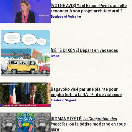
[VOTRE AVIS] Yaël Braun-Pivet doit-elle
renoncer à son projet architectural ?
Boulevard Voltaire
[L’ÉTÉ D’IXÈNE] Départ en vacances
Ixene
Bagayoko visé par une plainte pour
emploi fictif à la RATP : il se victimise
Frédéric Sirgant
[ROMANS D’ÉTÉ]
La Conjuration des
imbéciles
, ou la bêtise moderne en roue
libre