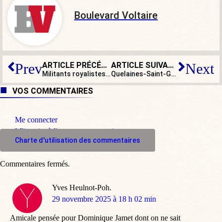
Boulevard Voltaire
ARTICLE PRÉCÉDENT
ARTICLE SUIVANT
Prev
Next
Militants royalistes relaxés à Mulhouse : dénoncer les francocides est encore possible
Quelaines-Saint-Gault : protégeons nos églises rurales, il y va de notre identité !
VOS COMMENTAIRES
Me connecter
M'inscrire à l'espace commentaire
Charte d'utilisation des commentaires
Commentaires fermés.
Yves Heulnot-Poh.
dit
29 novembre 2025 à 18 h 02 min
:
Amicale pensée pour Dominique Jamet dont on ne sait