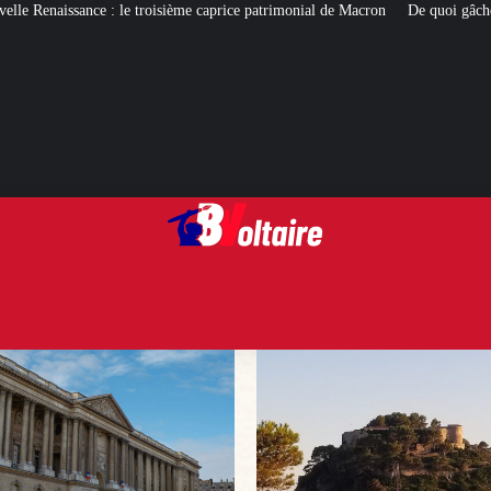
me caprice patrimonial de Macron
De quoi gâcher (ou pas) les vacances de Ma