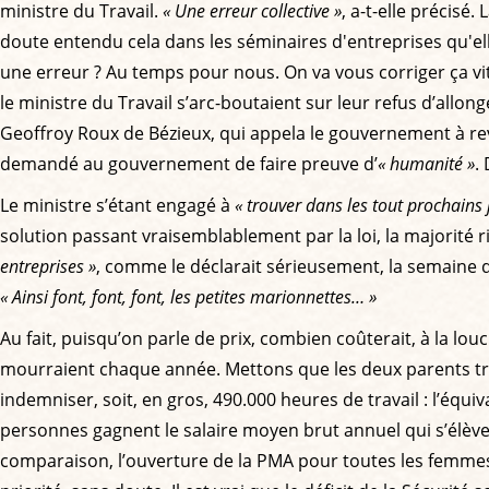
ministre du Travail.
« Une erreur collective »
, a-t-elle précisé.
doute entendu cela dans les séminaires d'entreprises qu'ell
une erreur ? Au temps pour nous. On va vous corriger ça vite 
le ministre du Travail s’arc-boutaient sur leur refus d’allo
Geoffroy Roux de Bézieux, qui appela le gouvernement à revoi
demandé au gouvernement de faire preuve d’
« humanité »
.
Le ministre s’étant engagé à
« trouver dans les tout prochains 
solution passant vraisemblablement par la loi, la majorité
entreprises »
, comme le déclarait sérieusement, la semaine d
« Ainsi font, font, font, les petites marionnettes… »
Au fait, puisqu’on parle de prix, combien coûterait, à la lou
mourraient chaque année. Mettons que les deux parents trava
indemniser, soit, en gros, 490.000 heures de travail : l’éq
personnes gagnent le salaire moyen brut annuel qui s’élève à
comparaison, l’ouverture de la PMA pour toutes les femmes