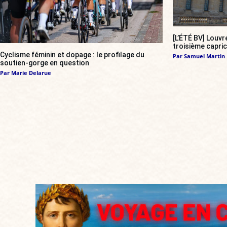
[L’ÉTÉ BV] Louvr
troisième capri
Cyclisme féminin et dopage : le profilage du
Par
Samuel Martin
soutien-gorge en question
Par
Marie Delarue