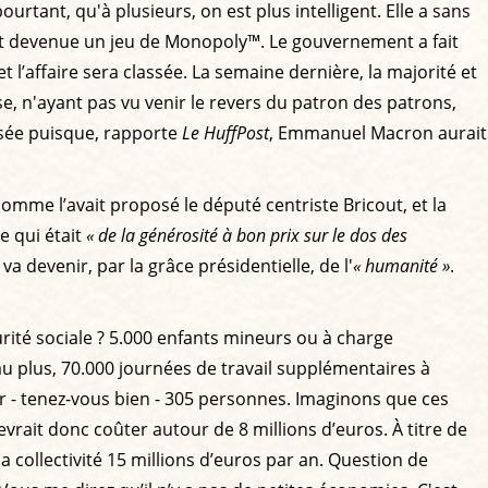
 pourtant, qu'à plusieurs, on est plus intelligent. Elle a sans
, est devenue un jeu de Monopoly™. Le gouvernement a fait
 l’affaire sera classée. La semaine dernière, la majorité et
se, n'ayant pas vu venir le revers du patron des patrons,
lysée puisque, rapporte
Le HuffPost
, Emmanuel Macron aurait
mme l’avait proposé le député centriste Bricout, et la
e qui était
« de la générosité à bon prix sur le dos des
devenir, par la grâce présidentielle, de l'
« humanité »
.
curité sociale ? 5.000 enfants mineurs ou à charge
au plus, 70.000 journées de travail supplémentaires à
ar - tenez-vous bien - 305 personnes. Imaginons que ces
vrait donc coûter autour de 8 millions d’euros. À titre de
 la collectivité 15 millions d’euros par an. Question de