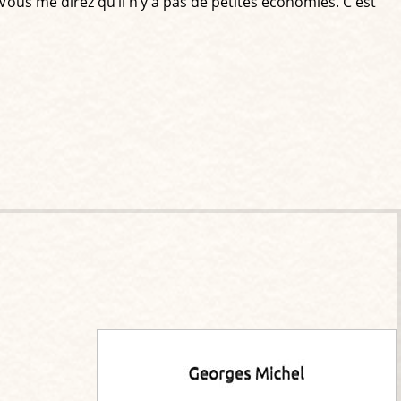
0. Vous me direz qu’il n’y a pas de petites économies. C'est