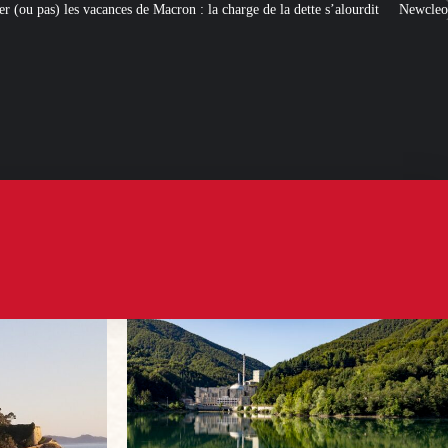
cron : la charge de la dette s’alourdit
Newcleo, la PME franco-italienne qui