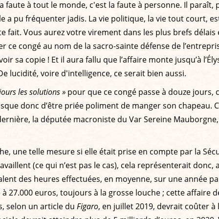
 La faute à tout le monde, c'est la faute à personne. Il paraît,
e a pu fréquenter jadis. La vie politique, la vie tout court
fait. Vous aurez votre virement dans les plus brefs délais et
nger ce congé au nom de la sacro-sainte défense de l’entrepri
r sa copie ! Et il aura fallu que l’affaire monte jusqu’à l’É
 De lucidité, voire d'intelligence, ce serait bien aussi.
jours les solutions »
pour que ce congé passe à douze jours, co
 risque donc d’être priée poliment de manger son chapeau. C
ernière, la députée macroniste du Var Sereine Mauborgne, va 
che, une telle mesure si elle était prise en compte par la Sé
illent (ce qui n’est pas le cas), cela représenterait donc, 
uivalent des heures effectuées, en moyenne, sur une année p
 27.000 euros, toujours à la grosse louche ; cette affaire de
, selon un article du
Figaro
, en juillet 2019, devrait coûter à