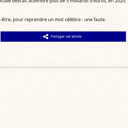
é sociale devrait atteindre plus de 5 milliards d’euros, en 202
-être, pour reprendre un mot célèbre : une faute.
Partager cet article