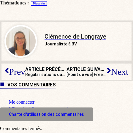
Thématiques :
Pissevin
Clémence de Longraye
Journaliste à BV
ARTICLE PRÉCÉDENT
ARTICLE SUIVANT
Prev
Next
Régularisations dans les « secteurs en tension » bientôt votées au 49.3 ?
[Point de vue] Freeze Corleone, l’artiste qui a le droit à la haine
VOS COMMENTAIRES
Me connecter
M'inscrire à l'espace commentaire
Charte d'utilisation des commentaires
Commentaires fermés.