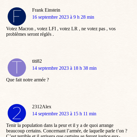
Frank Einstein
dit
16 septembre 2023 à 9 h 28 min
:
Votez Macron , votez LFI , votez LR , ne votez pas , vos
problèmes seront réglés .
titi82
dit
14 septembre 2023 à 18 h 38 min
:
Que fait notre armée ?
2312Alex
dit
14 septembre 2023 à 15 h 11 min
:
Tenir la population dans la peur et il y a de quoi arrange
beaucoup certains. Concernant l’armée, de laquelle parle t’on ?
C’est terrible et il arrivera que certains se feront justice eux-