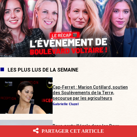
LES PLUS LUS DE LA SEMAINE
Cap-Ferret : Marion Cotillard, soutien
des Soulèvements de la Terre,
secourue par les agriculteurs
Gabrielle Cluzel
Rave-party illégale dans les Deux-
PARTAGER CET ARTICLE
Sèvres : les agriculteurs sur tous les
fronts