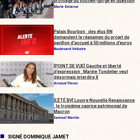
profilage du soutien-gorge en question
Marie Delarue
Palais Bourbon : des élus RN
demandent le réexamen du projet de
pavillon d’accueil à 50 millions d’euros
Boulevard Voltaire
[POINT DE VUE] Gauche et liberté
d’expression : Marine Tondelier veut
désormais interdire X
Arnaud Florac
[L’ÉTÉ BV] Louvre Nouvelle Renaissance
: le troisième caprice patrimonial de
Macron
Samuel Martin
SIGNÉ DOMINIQUE JAMET