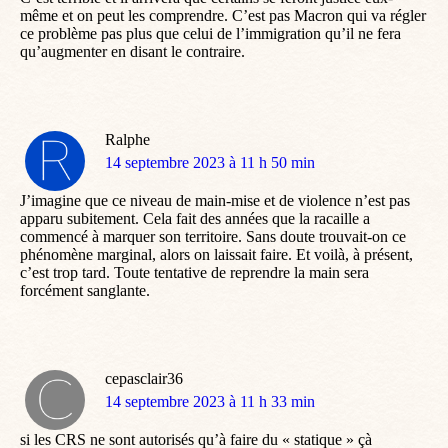
même et on peut les comprendre. C’est pas Macron qui va régler
ce problème pas plus que celui de l’immigration qu’il ne fera
qu’augmenter en disant le contraire.
Ralphe
dit
14 septembre 2023 à 11 h 50 min
:
J’imagine que ce niveau de main-mise et de violence n’est pas
apparu subitement. Cela fait des années que la racaille a
commencé à marquer son territoire. Sans doute trouvait-on ce
phénomène marginal, alors on laissait faire. Et voilà, à présent,
c’est trop tard. Toute tentative de reprendre la main sera
forcément sanglante.
cepasclair36
dit
14 septembre 2023 à 11 h 33 min
:
si les CRS ne sont autorisés qu’à faire du « statique » çà