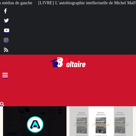
obiographie intellectuelle de Michel Maffesoli
Pour regagner son influenc