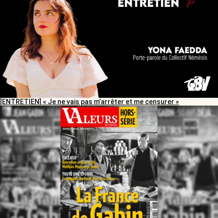
[ENTRETIEN] « Je ne vais pas m’arrêter et me censurer »