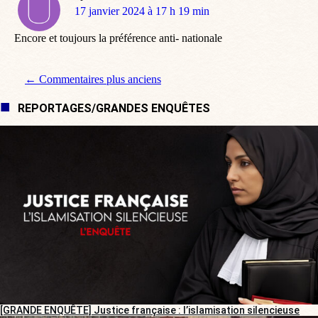
dit
17 janvier 2024 à 17 h 19 min
:
Encore et toujours la préférence anti- nationale
Navigation de commentaire
← Commentaires plus anciens
REPORTAGES/GRANDES ENQUÊTES
[GRANDE ENQUÊTE] Justice française : l’islamisation silencieuse