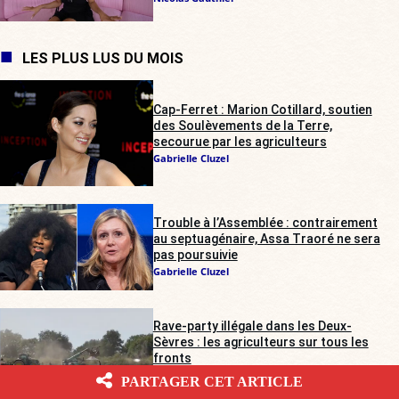
LES PLUS LUS DU MOIS
Cap-Ferret : Marion Cotillard, soutien
des Soulèvements de la Terre,
secourue par les agriculteurs
Gabrielle Cluzel
Trouble à l’Assemblée : contrairement
au septuagénaire, Assa Traoré ne sera
pas poursuivie
Gabrielle Cluzel
Rave-party illégale dans les Deux-
Sèvres : les agriculteurs sur tous les
fronts
Alienor de Pompignan
PARTAGER CET ARTICLE