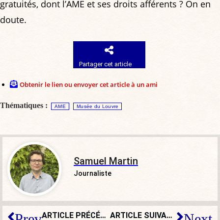
gratuités, dont l’AME et ses droits afférents ? On en
doute.
Partager cet article
Obtenir le lien ou envoyer cet article à un ami
Thématiques :
AME
Musée du Louvre
Samuel Martin
Journaliste
ARTICLE PRÉCÉDENT
ARTICLE SUIVANT
Prev
Next