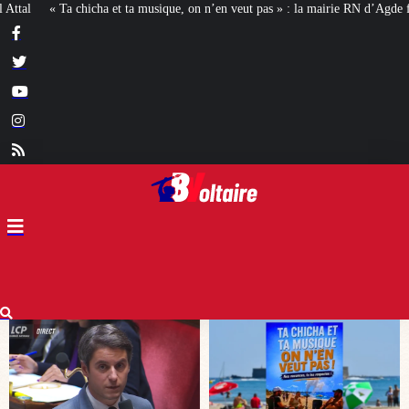
on n’en veut pas » : la mairie RN d’Agde face à la meute « antiraciste »
La h