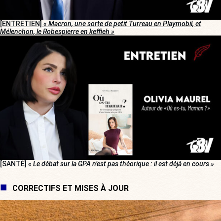
[ENTRETIEN]
« Macron, une sorte de petit Turreau en Playmobil, et
Mélenchon, le Robespierre en keffieh »
[SANTÉ]
« Le débat sur la GPA n’est pas théorique : il est déjà en cours »
CORRECTIFS ET MISES À JOUR