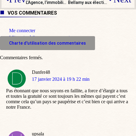
L’Agence, l’immobilier de luxe en famille, ou la mondialisation heureuse
Bellamy aux élections européennes : une autre forme du « en même temps » ?
VOS COMMENTAIRES
Me connecter
M'inscrire à l'espace commentaire
Charte d'utilisation des commentaires
Commentaires fermés.
Danfer48
dit
17 janvier 2024 à 19 h 22 min
:
Pas étonnant que nous soyons en faillite, a force d’élargir a tous
et toutes la gratuité ce sont toujours les mêmes qui payent c’est
comme cela qu’un pays se paupérise et c’est bien ce qui arrive a
notre France.
upsala