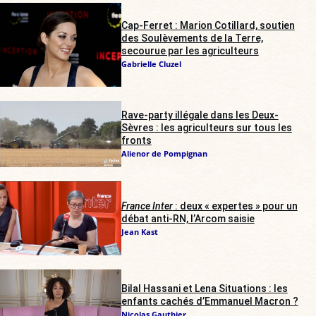
Cap-Ferret : Marion Cotillard, soutien
des Soulèvements de la Terre,
secourue par les agriculteurs
Gabrielle Cluzel
Rave-party illégale dans les Deux-
Sèvres : les agriculteurs sur tous les
fronts
Alienor de Pompignan
France Inter
: deux « expertes » pour un
débat anti-RN, l’Arcom saisie
Jean Kast
Bilal Hassani et Lena Situations : les
enfants cachés d’Emmanuel Macron ?
Nicolas Gauthier