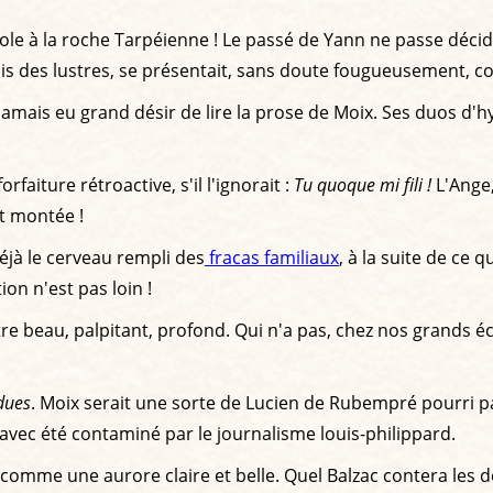
ole à la roche Tarpéienne ! Le passé de Yann ne passe décidé
is des lustres, se présentait, sans doute fougueusement, c
mais eu grand désir de lire la prose de Moix. Ses duos d'hy
rfaiture rétroactive, s'il l'ignorait :
Tu quoque mi fili !
L'Ange,
t montée !
éjà le cerveau rempli des
fracas familiaux
, à la suite de ce 
on n'est pas loin !
 beau, palpitant, profond. Qui n'a pas, chez nos grands écri
rdues
. Moix serait une sorte de Lucien de Rubempré pourri p
ec été contaminé par le journalisme louis-philippard.
é comme une aurore claire et belle. Quel Balzac contera les 