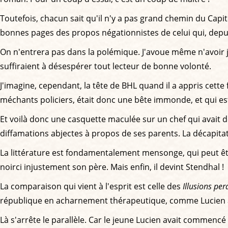
Toutefois, chacun sait qu'il n'y a pas grand chemin du Capit
bonnes pages des propos négationnistes de celui qui, depu
On n'entrera pas dans la polémique. J'avoue même n'avoir ja
suffiraient à désespérer tout lecteur de bonne volonté.
J'imagine, cependant, la tête de BHL quand il a appris cette fo
méchants policiers, était donc une bête immonde, et qui es
Et voilà donc une casquette maculée sur un chef qui avait d
diffamations abjectes à propos de ses parents. La décapitati
La littérature est fondamentalement mensonge, qui peut être
noirci injustement son père. Mais enfin, il devint Stendhal !
La comparaison qui vient à l'esprit est celle des
Illusions pe
république en acharnement thérapeutique, comme Lucien av
Là s'arrête le parallèle. Car le jeune Lucien avait commenc