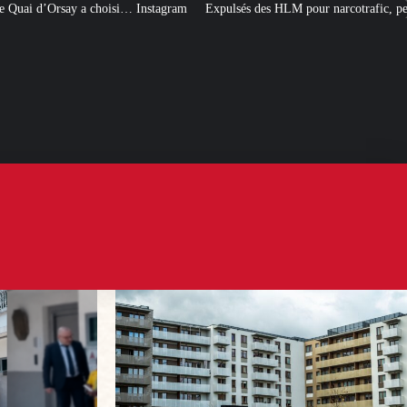
nstagram
Expulsés des HLM pour narcotrafic, peuvent-ils obtenir un nouveau