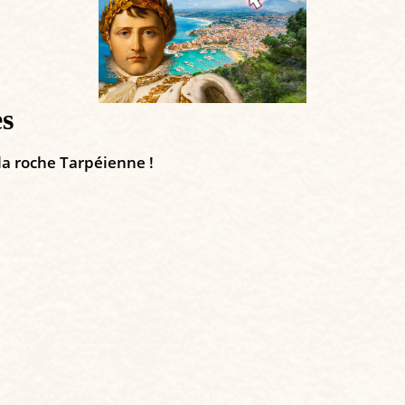
es
la roche Tarpéienne !