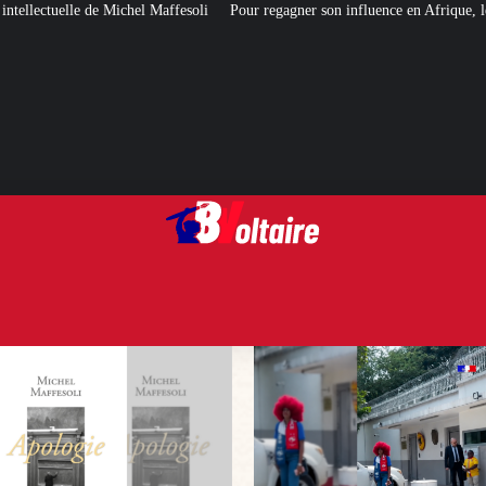
fesoli
Pour regagner son influence en Afrique, le Quai d’Orsay a choisi… I