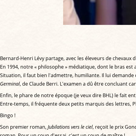
Bernard-Henri Lévy partage, avec les éleveurs de chevaux de
En 1994, notre « philosophe » médiatique, dont le bras est au
Situation, il faut bien l'admettre, humiliante. Il lui demande 
Germinal
, de Claude Berri. L'examen a dû être concluant car
Enfin, le phare de notre époque (je veux dire BHL) le fait ent
Entre-temps, il fréquente deux petits marquis des lettres, Ph
Bingo !
Son premier roman,
Jubilations vers le ciel
, reçoit le prix Go
roman. Pour un coup d'essai, c'est un coup de maître !