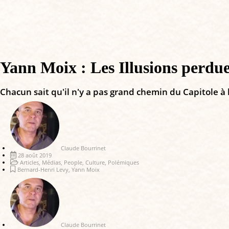
Yann Moix : Les Illusions perdu
Chacun sait qu'il n'y a pas grand chemin du Capitole à 
Claude Bourrinet
28 août 2019
Articles
,
Médias
,
People
,
Culture
,
Polémiques
Bernard-Henri Levy
,
Yann Moix
Claude Bourrinet