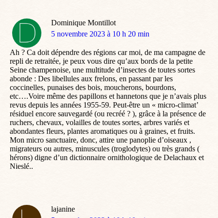
Dominique Montillot
dit
5 novembre 2023 à 10 h 20 min
:
Ah ? Ca doit dépendre des régions car moi, de ma campagne de
repli de retraitée, je peux vous dire qu’aux bords de la petite
Seine champenoise, une multitude d’insectes de toutes sortes
abonde : Des libellules aux frelons, en passant par les
coccinelles, punaises des bois, moucherons, bourdons,
etc….Voire même des papillons et hannetons que je n’avais plus
revus depuis les années 1955-59. Peut-être un « micro-climat’
résiduel encore sauvegardé (ou recréé ? ), grâce à la présence de
ruchers, chevaux, volailles de toutes sortes, arbres variés et
abondantes fleurs, plantes aromatiques ou à graines, et fruits.
Mon micro sanctuaire, donc, attire une panoplie d’oiseaux ,
migrateurs ou autres, minuscules (troglodytes) ou très grands (
hérons) digne d’un dictionnaire ornithologique de Delachaux et
Nieslé..
lajanine