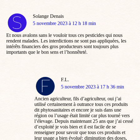
Solange Denais
dit
5 novembre 2023 à 12 h 18 min
:
Et nous avalons sans le vouloir tous ces pesticides qui nous
rendent malades. Les interdictions ne sont pas appliquées, les
intérêts financiers des gros producteurs sont toujours plus
importants que le bon sens et l’honnêteté.
F.L.
dit
5 novembre 2023 à 17 h 36 min
:
Ancien agriculteur, fils d’agriculteur, oui j’ai
utilisé certainement à outrance tous ces produits
dit phytosanitaires et encore je suis dans une
région ou l’usage était limité car plus tourné vers
l’élevage. Depuis maintenant 25 ans que j’ai cessé
d’exploité je vois bien et il est facile de se
renseigner pour savoir que tous ces produits et
leur usage a bien évolué: diminution des doses,