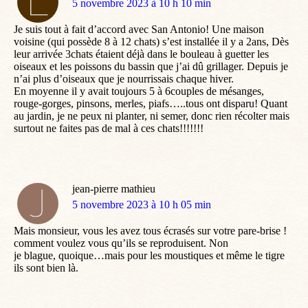
dit
5 novembre 2023 à 10 h 10 min
:
Je suis tout à fait d’accord avec San Antonio! Une maison
voisine (qui possède 8 à 12 chats) s’est installée il y a 2ans, Dès
leur arrivée 3chats étaient déjà dans le bouleau à guetter les
oiseaux et les poissons du bassin que j’ai dû grillager. Depuis je
n’ai plus d’oiseaux que je nourrissais chaque hiver.
En moyenne il y avait toujours 5 à 6couples de mésanges,
rouge-gorges, pinsons, merles, piafs…..tous ont disparu! Quant
au jardin, je ne peux ni planter, ni semer, donc rien récolter mais
surtout ne faites pas de mal à ces chats!!!!!!!
jean-pierre mathieu
dit
5 novembre 2023 à 10 h 05 min
:
Mais monsieur, vous les avez tous écrasés sur votre pare-brise !
comment voulez vous qu’ils se reproduisent. Non
je blague, quoique…mais pour les moustiques et même le tigre
ils sont bien là.