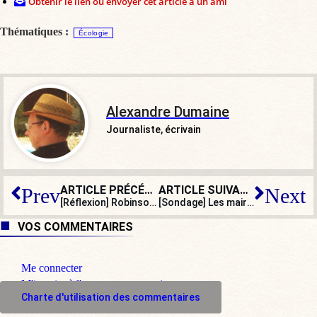
Obtenir le lien ou envoyer cet article à un ami
Thématiques :
Écologie
Alexandre Dumaine
Journaliste, écrivain
ARTICLE PRÉCÉDENT
ARTICLE SUIVANT
Prev
Next
[Réflexion] Robinson et les cochons
[Sondage] Les maires doivent-ils avoir la liste des fichés S de leur commune ?
VOS COMMENTAIRES
Me connecter
M'inscrire à l'espace commentaire
Charte d'utilisation des commentaires