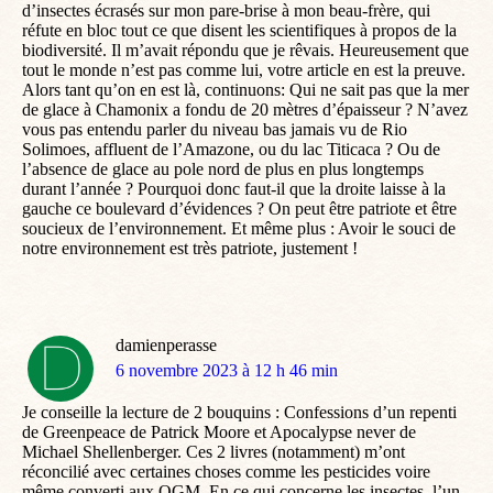
d’insectes écrasés sur mon pare-brise à mon beau-frère, qui
réfute en bloc tout ce que disent les scientifiques à propos de la
biodiversité. Il m’avait répondu que je rêvais. Heureusement que
tout le monde n’est pas comme lui, votre article en est la preuve.
Alors tant qu’on en est là, continuons: Qui ne sait pas que la mer
de glace à Chamonix a fondu de 20 mètres d’épaisseur ? N’avez
vous pas entendu parler du niveau bas jamais vu de Rio
Solimoes, affluent de l’Amazone, ou du lac Titicaca ? Ou de
l’absence de glace au pole nord de plus en plus longtemps
durant l’année ? Pourquoi donc faut-il que la droite laisse à la
gauche ce boulevard d’évidences ? On peut être patriote et être
soucieux de l’environnement. Et même plus : Avoir le souci de
notre environnement est très patriote, justement !
damienperasse
dit
6 novembre 2023 à 12 h 46 min
:
Je conseille la lecture de 2 bouquins : Confessions d’un repenti
de Greenpeace de Patrick Moore et Apocalypse never de
Michael Shellenberger. Ces 2 livres (notamment) m’ont
réconcilié avec certaines choses comme les pesticides voire
même converti aux OGM. En ce qui concerne les insectes, l’un