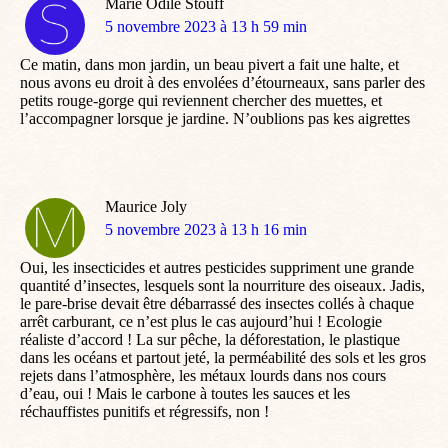
Marie Odile Stouff
dit
5 novembre 2023 à 13 h 59 min
:
Ce matin, dans mon jardin, un beau pivert a fait une halte, et
nous avons eu droit à des envolées d’étourneaux, sans parler des
petits rouge-gorge qui reviennent chercher des muettes, et
l’accompagner lorsque je jardine. N’oublions pas kes aigrettes
Maurice Joly
dit
5 novembre 2023 à 13 h 16 min
:
Oui, les insecticides et autres pesticides suppriment une grande
quantité d’insectes, lesquels sont la nourriture des oiseaux. Jadis,
le pare-brise devait être débarrassé des insectes collés à chaque
arrêt carburant, ce n’est plus le cas aujourd’hui ! Ecologie
réaliste d’accord ! La sur pêche, la déforestation, le plastique
dans les océans et partout jeté, la perméabilité des sols et les gros
rejets dans l’atmosphère, les métaux lourds dans nos cours
d’eau, oui ! Mais le carbone à toutes les sauces et les
réchauffistes punitifs et régressifs, non !