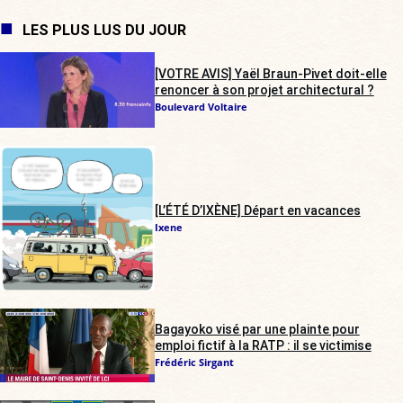
LES PLUS LUS DU JOUR
[VOTRE AVIS] Yaël Braun-Pivet doit-elle
renoncer à son projet architectural ?
Boulevard Voltaire
[L’ÉTÉ D’IXÈNE] Départ en vacances
Ixene
Bagayoko visé par une plainte pour
emploi fictif à la RATP : il se victimise
Frédéric Sirgant