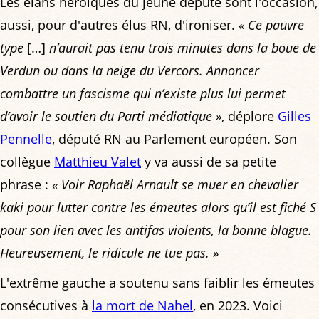
Les élans héroïques du jeune député sont l'occasion,
aussi, pour d'autres élus RN, d'ironiser.
« Ce pauvre
type
[…]
n’aurait pas tenu trois minutes dans la boue de
Verdun ou dans la neige du Vercors. Annoncer
combattre un fascisme qui n’existe plus lui permet
d’avoir le soutien du Parti médiatique »
, déplore
Gilles
Pennelle
, député RN au Parlement européen. Son
collègue
Matthieu Valet
y va aussi de sa petite
phrase :
« Voir Raphaël Arnault se muer en chevalier
kaki pour lutter contre les émeutes alors qu’il est fiché S
pour son lien avec les antifas violents, la bonne blague.
Heureusement, le ridicule ne tue pas. »
L'extrême gauche a soutenu sans faiblir les émeutes
consécutives à
la mort de Nahel
, en 2023. Voici