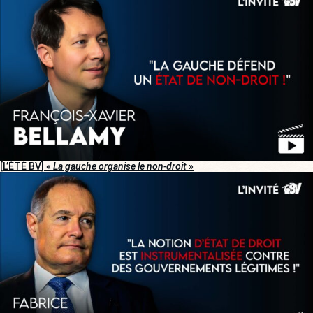
[L’ÉTÉ BV] «
La gauche organise le non-droit
»