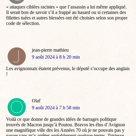
:
« attaques ciblées racistes » que l’assassin a lui même appliqué.
Il serait bon de savoir s’il a frappé au hasard ou si certaines des
fillettes tuées et autres blessées ont été choisies selon son propre
code de sélection.
jean-pierre mathieu
dit
9 août 2024 à 8 h 20 min
:
Les avignonnais étaient prévenus, le député s’occupe des anglais
!
Olaf
dit
9 août 2024 à 7 h 58 min
:
Voilà ce que donne de grandes idées de barrages politique
trouvés de Macron jusqu’à Poutou. Bravos les élus d’Avignon
une magnifique ville des les Années 70 où je ne pouvais pas y
passer sans m’y arrêter agréablement quelque temps. Tristesse.