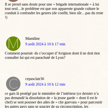
Il se prend sans doute pour une « brigade internationale » à lui
tout seul…le problème est que son apparente grande culture le
conduit à confondre les genres (de conflit, bien sûr…pas du reste
!)
Mamiline
dit
9 août 2024 à 10 h 17 min
:
Comment pourrait -ils s’occuper d’Avignon dont il ne doit rien
connaître lui qui est parachuté de Lyon?
cepasclair36
dit
9 août 2024 à 10 h 12 min
:
ce gars là protégé par le ministère de l’intérieur (ce dernier n’a
pas demandé la dissolution de « la jeune garde » dont il est le
chef) se sent pousser des ailes de « che guevara » pour parcourir
les autres pays sans se soucier de sa circonscription, les