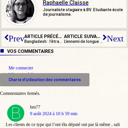
Raphaelle Claisse
Journaliste stagiaire à BV. Etudiante école
de journalisme.
ARTICLE PRÉCÉDENT
ARTICLE SUIVANT
Prev
Next
Bangladesh : l’étrange silence de la gauche
L’ennemi de longue date d’Israël, Yahya Sinouar, nommé chef du Hamas à Gaza
VOS COMMENTAIRES
Me connecter
M'inscrire à l'espace commentaire
Charte d'utilisation des commentaires
Commentaires fermés.
bm77
dit
9 août 2024 à 10 h 59 min
:
Les clients de ce type qui l’ont élu député ont par là même , sali