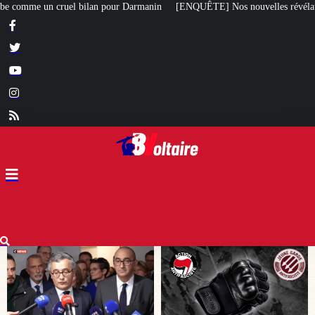
anin
[ENQUÊTE] Nos nouvelles révélations sur le meurtre de Quentin commi