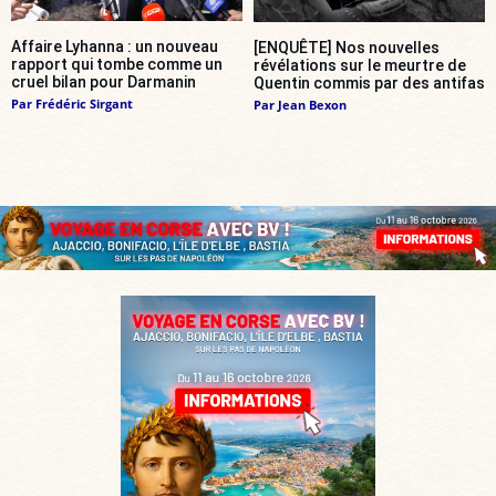
Affaire Lyhanna : un nouveau
[ENQUÊTE] Nos nouvelles
rapport qui tombe comme un
révélations sur le meurtre de
cruel bilan pour Darmanin
Quentin commis par des antifas
Par
Frédéric Sirgant
Par
Jean Bexon