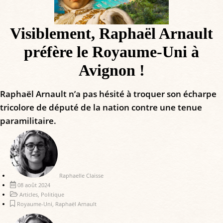
Visiblement, Raphaël Arnault
préfère le Royaume-Uni à
Avignon !
Raphaël Arnault n’a pas hésité à troquer son écharpe
tricolore de député de la nation contre une tenue
paramilitaire.
Raphaelle Claisse
08 août 2024
Articles
,
Politique
Royaume-Uni
,
Raphaël Arnault