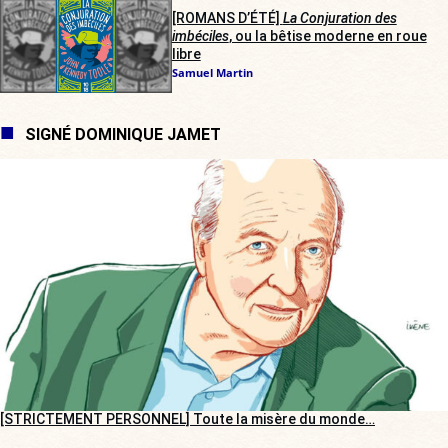
[ROMANS D’ÉTÉ]
La Conjuration des
imbéciles
, ou la bêtise moderne en roue
libre
Samuel Martin
SIGNÉ DOMINIQUE JAMET
[STRICTEMENT PERSONNEL] Toute la misère du monde…