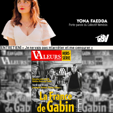
[ENTRETIEN] « Je ne vais pas m’arrêter et me censurer »