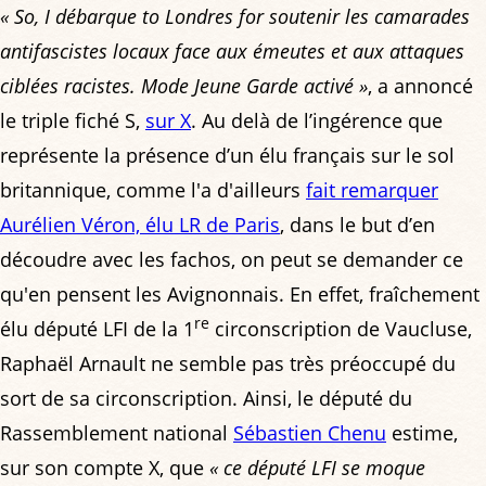
« So, I débarque to Londres for soutenir les camarades
antifascistes locaux face aux émeutes et aux attaques
ciblées racistes. Mode Jeune Garde activé »
,
a annoncé
le triple fiché S,
sur X
. Au delà de l’ingérence que
représente la présence d’un élu français sur le sol
britannique, comme l'a d'ailleurs
fait remarquer
Aurélien Véron, élu LR de Paris
, dans le but d’en
découdre avec les fachos, on peut se demander ce
qu'en pensent les Avignonnais. En effet, fraîchement
re
élu député LFI de la 1
circonscription de Vaucluse,
Raphaël Arnault ne semble pas très préoccupé du
sort de sa circonscription. Ainsi, le député du
Rassemblement national
Sébastien Chenu
estime,
sur son compte X, que
« ce député LFI se moque