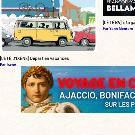
[L’ÉTÉ BV] «
La ga
Par
Yann Montero
[L’ÉTÉ D’IXÈNE] Départ en vacances
Par
Ixene