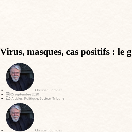
Virus, masques, cas positifs : l
Christian Combaz
05 septembre 2020
Articles
,
Politique
,
Société
,
Tribune
Christian Combaz