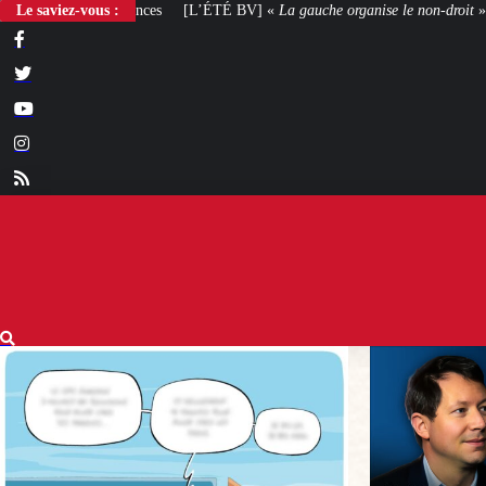
[L’ÉTÉ BV] «
Le saviez-vous :
La gauche organise le non-droit
»
[VOTRE AVIS] Yaël Braun-P