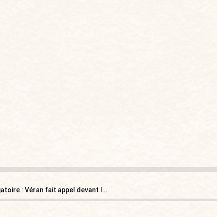
Des tribunaux administratifs retoquent le masque obligatoire : Véran fait appel devant le Conseil d’État !