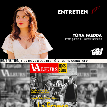
[ENTRETIEN] « Je ne vais pas m’arrêter et me censurer »