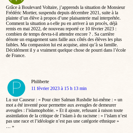
:
Grâce à Boulevard Voltaire, j’apprends la situation de Monsieur
Frédéric Mortier, suspendu depuis décembre 2021, suite à la
plainte d’un élève à propos d’une plaisanterie mal interprétée.
Comment la situation a-t-elle pu en arriver à un procès, déjà
remis en mai 2022, de nouveau reporté ce 10 février 2023 :
combien de temps devra-t-il attendre encore ? . Sa carrière
dénote un engagement sans faille aux côtés des élèves les plus
faibles. Ma compassion lui est acquise, ainsi qu’à sa famille.
Décidément il y a vraiment quelque chose de pourri dans l’école
de France.
Philiberte
dit
11 février 2023 à 15 h 13 min
:
Lu sur Causeur : « Pour citer Salman Rushdie lui-même : « un
mot a été inventé pour permettre aux aveugles de demeurer
aveugles : l’islamophobie. » Et il ajoute, refusant à raison toute
assimilation de la critique de l’islam à du racisme : « l’islam n’est
pas une race et l’idéologie n’est pas une catégorie ethnique »
… »