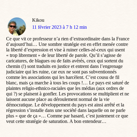
Kikou
dit
11 février 2023 à 7 h 12 min
:
Ce que vit ce professeur n’a rien d’extraordinaire dans la France
d’aujourd’hui… Une sombre stratégie est en effet menée contre
la liberté d’expression et vise à ruiner celles-zé-ceux qui usent
« trop librement » de leur liberté de parole. Qu’il s’agisse de
caricatures, de blagues ou de faits avérés, ceux qui sortent du
chemin (!) sont traduits en justice et entrent dans l’engrenage
judiciaire qui les ruine, car eux ne sont pas subventionnés
comme les associations qui les harcèlent. C’est cousu de fil
blanc, mais ça marche à tous les coups !… Le pays est saturé de
plaintes religio-ethnico-raciales que les médias (aux ordres de
qui ?) se plaisent à gonfler. Les provocations se multiplient et ne
laissent aucune place au déroulement normal de la vie
démocratique. Le développement du pays est ainsi arrêté et la
régression s’installe dans une société dans laquelle on ne parle
plus « que de ça »… Comme par hasard, c’est justement ce que
veut cette stratégie de saturation. A bon entendeur…