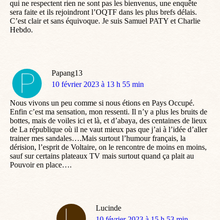
qui ne respectent rien ne sont pas les bienvenus, une enquête
sera faite et ils rejoindront l’OQTF dans les plus brefs délais.
C’est clair et sans équivoque. Je suis Samuel PATY et Charlie
Hebdo.
Papang13
dit
10 février 2023 à 13 h 55 min
:
Nous vivons un peu comme si nous étions en Pays Occupé.
Enfin c’est ma sensation, mon ressenti. Il n’y a plus les bruits de
bottes, mais de voiles ici et là, et d’abaya, des centaines de lieux
de La république où il ne vaut mieux pas que j’ai à l’idée d’aller
trainer mes sandales….Mais surtout l’humour français, la
dérision, l’esprit de Voltaire, on le rencontre de moins en moins,
sauf sur certains plateaux TV mais surtout quand ça plait au
Pouvoir en place….
Lucinde
dit
10 février 2023 à 15 h 53 min