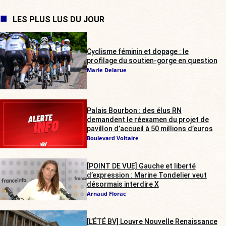
LES PLUS LUS DU JOUR
Cyclisme féminin et dopage : le
profilage du soutien-gorge en question
Marie Delarue
Palais Bourbon : des élus RN
demandent le réexamen du projet de
pavillon d’accueil à 50 millions d’euros
Boulevard Voltaire
[POINT DE VUE] Gauche et liberté
d’expression : Marine Tondelier veut
désormais interdire X
Arnaud Florac
[L’ÉTÉ BV] Louvre Nouvelle Renaissance