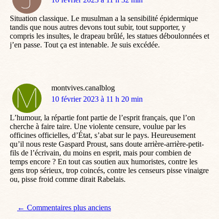
:
Situation classique. Le musulman a la sensibilité épidermique
tandis que nous autres devons tout subir, tout supporter, y
compris les insultes, le drapeau brûlé, les statues déboulonnées et
j’en passe. Tout ça est intenable. Je suis excédée.
montvives.canalblog
dit
10 février 2023 à 11 h 20 min
:
L’humour, la répartie font partie de l’esprit français, que l’on
cherche à faire taire. Une violente censure, voulue par les
officines officielles, d’État, s’abat sur le pays. Heureusement
qu’il nous reste Gaspard Proust, sans doute arrière-arrière-petit-
fils de l’écrivain, du moins en esprit, mais pour combien de
temps encore ? En tout cas soutien aux humoristes, contre les
gens trop sérieux, trop coincés, contre les censeurs pisse vinaigre
ou, pisse froid comme dirait Rabelais.
Navigation de commentaire
← Commentaires plus anciens