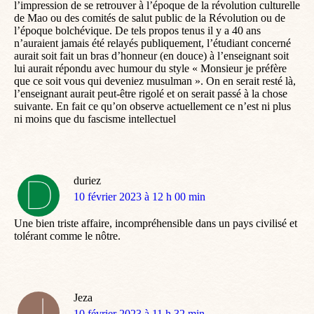
l’impression de se retrouver à l’époque de la révolution culturelle
de Mao ou des comités de salut public de la Révolution ou de
l’époque bolchévique. De tels propos tenus il y a 40 ans
n’auraient jamais été relayés publiquement, l’étudiant concerné
aurait soit fait un bras d’honneur (en douce) à l’enseignant soit
lui aurait répondu avec humour du style « Monsieur je préfère
que ce soit vous qui deveniez musulman ». On en serait resté là,
l’enseignant aurait peut-être rigolé et on serait passé à la chose
suivante. En fait ce qu’on observe actuellement ce n’est ni plus
ni moins que du fascisme intellectuel
duriez
dit
10 février 2023 à 12 h 00 min
:
Une bien triste affaire, incompréhensible dans un pays civilisé et
tolérant comme le nôtre.
Jeza
dit
10 février 2023 à 11 h 32 min