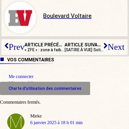
Boulevard Voltaire
ARTICLE PRÉCÉDENT
ARTICLE SUIVANT
Prev
Next
« ZFE » : zone à faibles émissions… ou à forte exclusion ?
[SATIRE À VUE] Solidarité communautaire ? Les voleurs laissent un mot et filent
VOS COMMENTAIRES
Me connecter
M'inscrire à l'espace commentaire
Charte d'utilisation des commentaires
Commentaires fermés.
Mieke
dit
6 janvier 2025 à 18 h 01 min
: