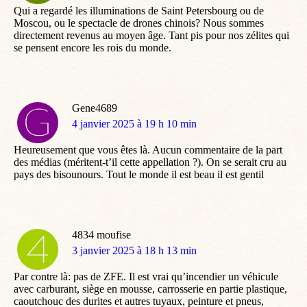
Qui a regardé les illuminations de Saint Petersbourg ou de
Moscou, ou le spectacle de drones chinois? Nous sommes
directement revenus au moyen âge. Tant pis pour nos zélites qui
se pensent encore les rois du monde.
Gene4689
dit
4 janvier 2025 à 19 h 10 min
:
Heureusement que vous êtes là. Aucun commentaire de la part
des médias (méritent-t’il cette appellation ?). On se serait cru au
pays des bisounours. Tout le monde il est beau il est gentil
4834 moufise
dit
3 janvier 2025 à 18 h 13 min
:
Par contre là: pas de ZFE. Il est vrai qu’incendier un véhicule
avec carburant, siège en mousse, carrosserie en partie plastique,
caoutchouc des durites et autres tuyaux, peinture et pneus,