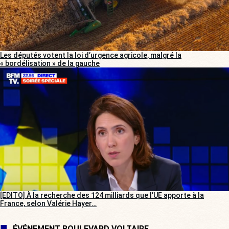
Les députés votent la loi d’urgence agricole, malgré la
« bordélisation » de la gauche
[EDITO] À la recherche des 124 milliards que l’UE apporte à la
France, selon Valérie Hayer…
ÉVÉNEMENT BOULEVARD VOLTAIRE