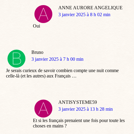
ANNE AURORE ANGELIQUE
dit
3 janvier 2025 à 8 h 02 min
:
Oui
Bruno
dit
3 janvier 2025 à 7 h 00 min
:
Je serais curieux de savoir combien compte une nuit comme
celle-là (et les autres) aux Français …
ANTISYSTEME59
dit
3 janvier 2025 à 13 h 28 min
:
Et si les français prenaient une fois pour toute les
choses en mains ?