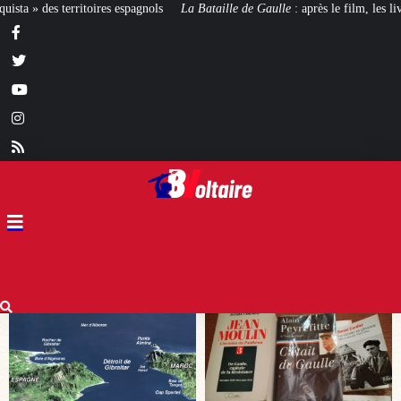
a Bataille de Gaulle
: après le film, les livres !
[CINÉMA]
De la Comédie-