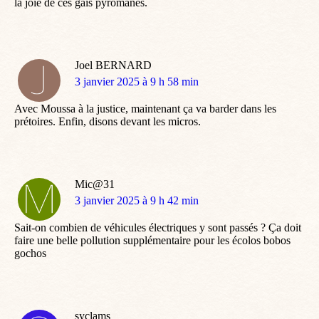
la joie de ces gais pyromanes.
Joel BERNARD
dit
3 janvier 2025 à 9 h 58 min
:
Avec Moussa à la justice, maintenant ça va barder dans les
prétoires. Enfin, disons devant les micros.
Mic@31
dit
3 janvier 2025 à 9 h 42 min
:
Sait-on combien de véhicules électriques y sont passés ? Ça doit
faire une belle pollution supplémentaire pour les écolos bobos
gochos
syclams