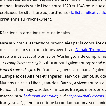
mandat français sur le Liban entre 1920 et 1943 pour que de
croisades. Le site figure aujourd’hui sur
la liste indicative
chrétienne au Proche-Orient.
Réactions internationales et nationales
Face aux nouvelles tensions provoquées par la conquête de 
des discussions diplomatiques avec l’Iran.
Donald Trump aur
israéliennes susceptibles, selon Washington, de compromett
T'es complètement cinglé.
» Il lui aurait également reproché de
Israël à cause de ça.
» En France, la guerre au Liban a égale
l’Europe et des Affaires étrangères, Jean-Noël Barrot, aux 
Nations unies au Liban, Jean-Noël Barrot, a vivement pris 
Rendant hommage aux deux militaires français morts en opér
mention ni de
l'adjudant Montoriot
, ni du
caporal-chef Girardin
,
française a également critiqué la condamnation à sens unique