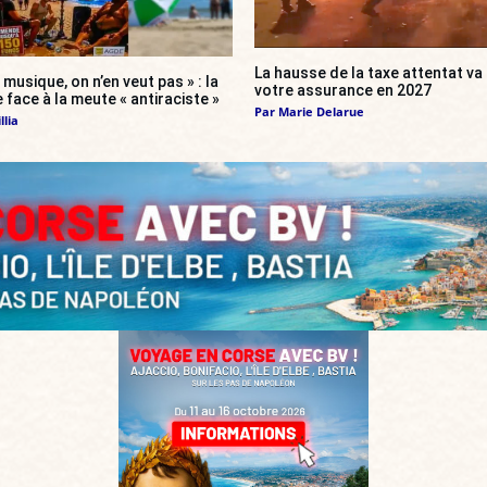
La hausse de la taxe attentat v
 musique, on n’en veut pas » : la
votre assurance en 2027
 face à la meute « antiraciste »
Par
Marie Delarue
llia