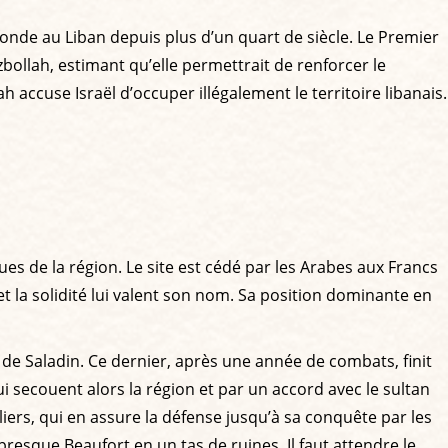
fonde au Liban depuis plus d’un quart de siècle. Le Premier
zbollah, estimant qu’elle permettrait de renforcer le
 accuse Israël d’occuper illégalement le territoire libanais.
 de la région. Le site est cédé par les Arabes aux Francs
t la solidité lui valent son nom. Sa position dominante en
de Saladin. Ce dernier, après une année de combats, finit
qui secouent alors la région et par un accord avec le sultan
iers, qui en assure la défense jusqu’à sa conquête par les
esque Beaufort en un tas de ruines. Il faut attendre le