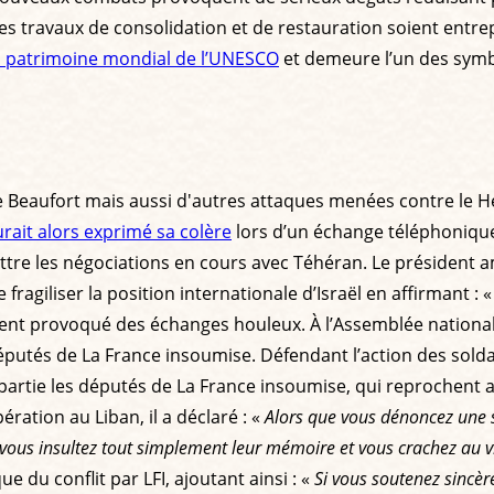
s travaux de consolidation et de restauration soient entrep
 du patrimoine mondial de l’UNESCO
et demeure l’un des symb
Beaufort mais aussi d'autres attaques menées contre le Hez
ait alors exprimé sa colère
lors d’un échange téléphoniqu
re les négociations en cours avec Téhéran. Le président amé
 fragiliser la position internationale d’Israël en affirmant : 
ment provoqué des échanges houleux. À l’Assemblée nationa
députés de La France insoumise. Défendant l’action des solda
à partie les députés de La France insoumise, qui reprochen
ation au Liban, il a déclaré : «
Alors que vous dénoncez une s
 vous insultez tout simplement leur mémoire et vous crachez au vi
 du conflit par LFI, ajoutant ainsi : «
Si vous soutenez sincèr