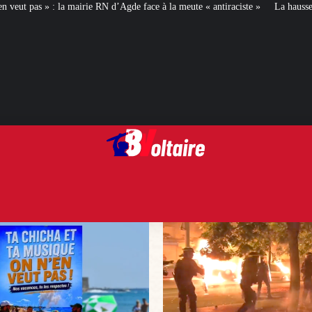
’Agde face à la meute « antiraciste »
La hausse de la taxe attentat va augme