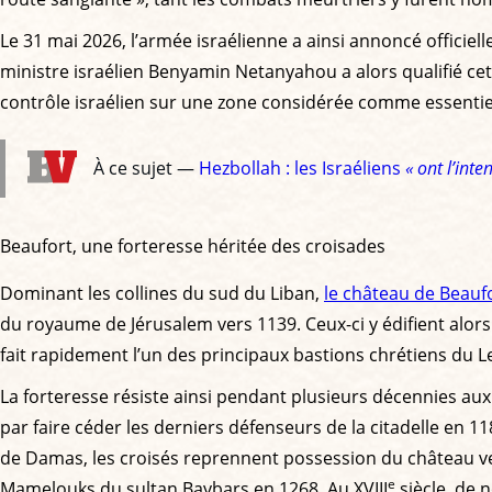
Le 31 mai 2026, l’armée israélienne a ainsi annoncé officiel
ministre israélien Benyamin Netanyahou a alors qualifié ce
contrôle israélien sur une zone considérée comme essentielle
À ce sujet —
Hezbollah : les Israéliens
« ont l’int
Beaufort, une forteresse héritée des croisades
Dominant les collines du sud du Liban,
le château de Beauf
du royaume de Jérusalem vers 1139. Ceux-ci y édifient alors
fait rapidement l’un des principaux bastions chrétiens du L
La forteresse résiste ainsi pendant plusieurs décennies au
par faire céder les derniers défenseurs de la citadelle en 11
de Damas, les croisés reprennent possession du château vers
e
Mamelouks du sultan Baybars en 1268. Au XVIII
siècle, de 