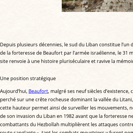
Depuis plusieurs décennies, le sud du Liban constitue l’un
de la forteresse de Beaufort par l’armée israélienne, le 31 
site renvoie à une histoire pluriséculaire et ravive la mém
Une position stratégique
Aujourd’hui,
Beaufort
, malgré ses neuf siècles d’existence,
perché sur une crête rocheuse dominant la vallée du Litani, 
cette hauteur permet ainsi de surveiller les mouvements, no
de son invasion du Liban en 1982 avant que la forteresse ne 
combattants du Hezbollah multiplièrent les attaques contre l
route sanglante », tant les combats meurtriers y furent no