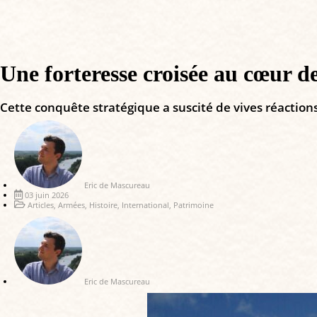
Une forteresse croisée au cœur de
Cette conquête stratégique a suscité de vives réaction
Eric de Mascureau
03 juin 2026
Articles
,
Armées
,
Histoire
,
International
,
Patrimoine
Eric de Mascureau