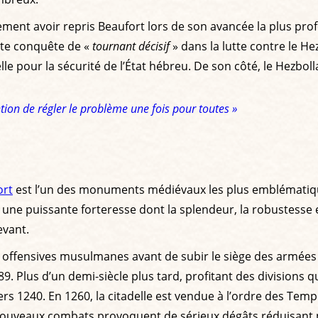
lement avoir repris Beaufort lors de son avancée la plus pro
tte conquête de «
tournant décisif
» dans la lutte contre le He
 pour la sécurité de l’État hébreu. De son côté, le Hezbollah
ention de régler le problème une fois pour toutes »
ort
est l’un des monuments médiévaux les plus emblématiques
 une puissante forteresse dont la splendeur, la robustesse e
evant.
x offensives musulmanes avant de subir le siège des armées 
89. Plus d’un demi-siècle plus tard, profitant des divisions 
 1240. En 1260, la citadelle est vendue à l’ordre des Templ
nouveaux combats provoquent de sérieux dégâts réduisant pr