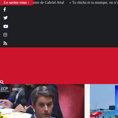
Le saviez-vous :
« Ta chicha et ta musique, on n’en veut pas » : la mairie RN d