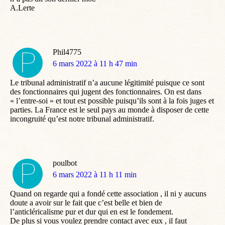
A.Lerte
Phil4775
dit
6 mars 2022 à 11 h 47 min
:
Le tribunal administratif n’a aucune légitimité puisque ce sont
des fonctionnaires qui jugent des fonctionnaires. On est dans
« l’entre-soi » et tout est possible puisqu’ils sont à la fois juges et
parties. La France est le seul pays au monde à disposer de cette
incongruité qu’est notre tribunal administratif.
poulbot
dit
6 mars 2022 à 11 h 11 min
:
Quand on regarde qui a fondé cette association , il ni y aucuns
doute a avoir sur le fait que c’est belle et bien de
l’anticléricalisme pur et dur qui en est le fondement.
De plus si vous voulez prendre contact avec eux , il faut