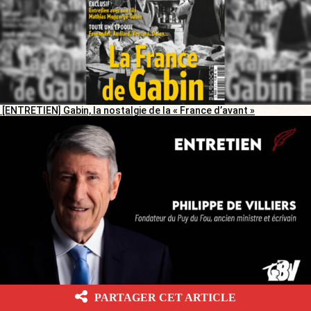
[ENTRETIEN] Gabin, la nostalgie de la « France d’avant »
[ENTRETIEN]
« Macron, une sorte de petit Turreau en Playmobil, et
PARTAGER CET ARTICLE
Mélenchon, le Robespierre en keffieh »