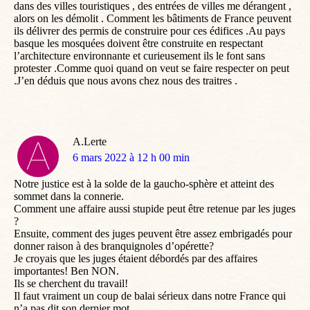
dans des villes touristiques , des entrées de villes me dérangent ,
alors on les démolit . Comment les bâtiments de France peuvent
ils délivrer des permis de construire pour ces édifices .Au pays
basque les mosquées doivent être construite en respectant
l’architecture environnante et curieusement ils le font sans
protester .Comme quoi quand on veut se faire respecter on peut
.J’en déduis que nous avons chez nous des traitres .
A.Lerte
dit
6 mars 2022 à 12 h 00 min
:
Notre justice est à la solde de la gaucho-sphère et atteint des
sommet dans la connerie.
Comment une affaire aussi stupide peut être retenue par les juges
?
Ensuite, comment des juges peuvent être assez embrigadés pour
donner raison à des branquignoles d’opérette?
Je croyais que les juges étaient débordés par des affaires
importantes! Ben NON.
Ils se cherchent du travail!
Il faut vraiment un coup de balai sérieux dans notre France qui
n’a pas dit son dernier mot.