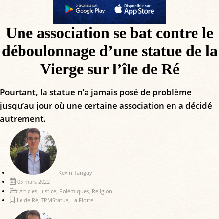
Une association se bat contre le
déboulonnage d’une statue de la
Vierge sur l’île de Ré
Pourtant, la statue n’a jamais posé de problème
jusqu’au jour où une certaine association en a décidé
autrement.
Kevin Tanguy
05 mars 2022
Articles
,
Justice
,
Polémiques
,
Religion
Ile de Ré
,
TPMStatue
,
La Flotte