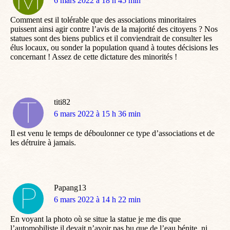
dit
6 mars 2022 à 18 h 45 min
:
Comment est il tolérable que des associations minoritaires
puissent ainsi agir contre l’avis de la majorité des citoyens ? Nos
statues sont des biens publics et il conviendrait de consulter les
élus locaux, ou sonder la population quand à toutes décisions les
concernant ! Assez de cette dictature des minorités !
titi82
dit
6 mars 2022 à 15 h 36 min
:
Il est venu le temps de déboulonner ce type d’associations et de
les détruire à jamais.
Papang13
dit
6 mars 2022 à 14 h 22 min
:
En voyant la photo où se situe la statue je me dis que
l’automobiliste il devait n’avoir pas bu que de l’eau bénite, ni