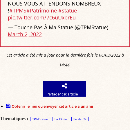
NOUS VOUS ATTENDONS NOMBREUX
!
#TPMS
#Patrimoine
#statue
pic.twitter.com/7c6uUxprEu
— Touche Pas À Ma Statue (@TPMStatue)
March 2, 2022
Cet article a été mis à jour pour la dernière fois le 06/03/2022 à
14:44.
Partager cet article
Obtenir le lien ou envoyer cet article à un ami
Thématiques :
TPMStatue
La Flotte
Ile de Ré