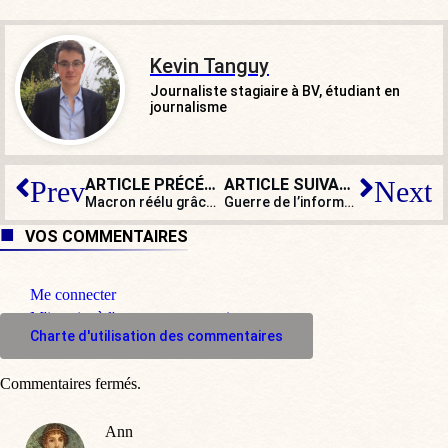
Kevin Tanguy
Journaliste stagiaire à BV, étudiant en
journalisme
ARTICLE PRÉCÉDENT
ARTICLE SUIVANT
Prev
Next
Macron réélu grâce à la guerre ? Son entourage craint un problème de légitimité et même « un bain de sang »
Guerre de l’information : le gouvernement ukrainien cherche à récupérer ses ressortissants légionnaires
VOS COMMENTAIRES
Me connecter
M'inscrire à l'espace commentaire
Charte d'utilisation des commentaires
Commentaires fermés.
Ann