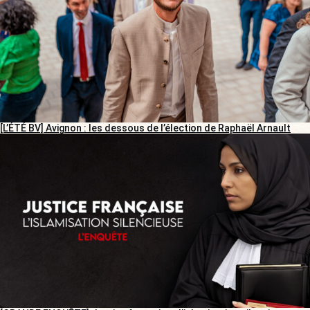
[L’ÉTÉ BV] Avignon : les dessous de l’élection de Raphaël Arnault