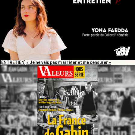
[ENTRETIEN] « Je ne vais pas m’arrêter et me censurer »