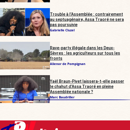
Trouble à l’Assemblée : contrairement
au septuagénaire, Assa Traoré ne sera
pas poursuivie
Gabrielle Cluzel
Rave-party illégale dans les Deux-
Sèvres : les agriculteurs sur tous les
fronts
Alienor de Pompignan
Yaël Braun-Pivet laissera-t-elle passer
le chahut d’Assa Traoré en pleine
Assemblée nationale ?
Marc Baudriller