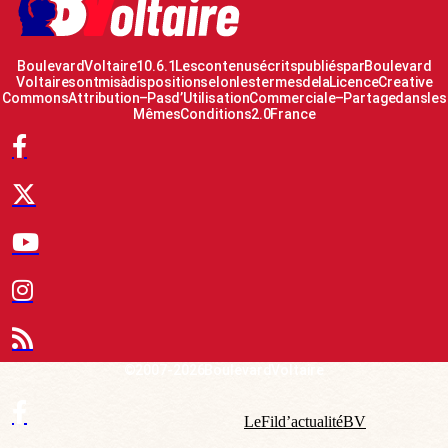
Boulevard Voltaire 10.6.1 Les contenus écrits publiés par Boulevard
Voltaire sont mis à disposition selon les termes de la Licence Creative
Commons Attribution – Pas d’Utilisation Commerciale – Partage dans les
Mêmes Conditions 2.0 France
© 2007-2026 Boulevard Voltaire
Le Fil d’actualité BV