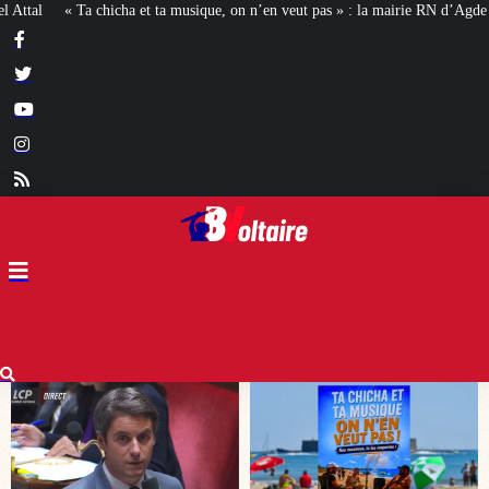
ique, on n’en veut pas » : la mairie RN d’Agde face à la meute « antiraciste »