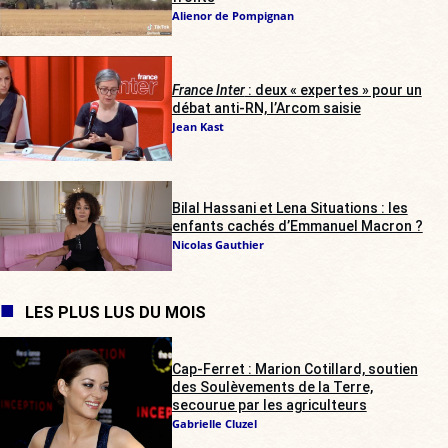
Alienor de Pompignan
France Inter
: deux « expertes » pour un
débat anti-RN, l’Arcom saisie
Jean Kast
Bilal Hassani et Lena Situations : les
enfants cachés d’Emmanuel Macron ?
Nicolas Gauthier
LES PLUS LUS DU MOIS
Cap-Ferret : Marion Cotillard, soutien
des Soulèvements de la Terre,
secourue par les agriculteurs
Gabrielle Cluzel