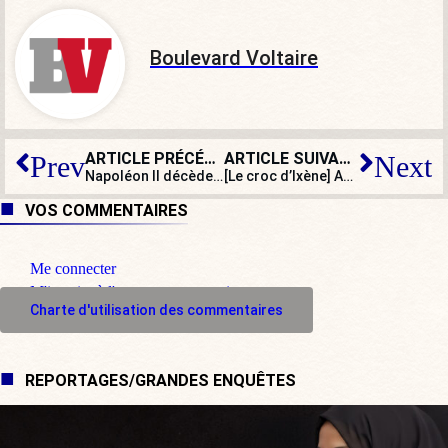
Boulevard Voltaire
ARTICLE PRÉCÉDENT
ARTICLE SUIVANT
Prev
Next
Napoléon II décède un 22 juillet, triste fin d’un prince français exilé
[Le croc d’Ixène] Aurore Bergé entre au gouvernement
VOS COMMENTAIRES
Me connecter
M'inscrire à l'espace commentaire
Charte d'utilisation des commentaires
REPORTAGES/GRANDES ENQUÊTES