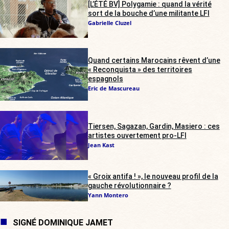
[L’ÉTÉ BV] Polygamie : quand la vérité
sort de la bouche d’une militante LFI
Gabrielle Cluzel
Quand certains Marocains rêvent d’une
« Reconquista » des territoires
espagnols
Eric de Mascureau
Tiersen, Sagazan, Gardin, Masiero : ces
artistes ouvertement pro-LFI
Jean Kast
« Groix antifa ! », le nouveau profil de la
gauche révolutionnaire ?
Yann Montero
SIGNÉ DOMINIQUE JAMET