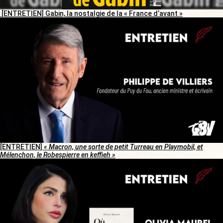
[ENTRETIEN] Gabin, la nostalgie de la « France d’avant »
[ENTRETIEN]
« Macron, une sorte de petit Turreau en Playmobil, et
Mélenchon, le Robespierre en keffieh »