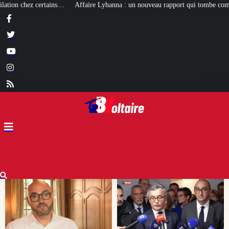
anna : un nouveau rapport qui tombe comme un cruel bilan pour Darmanin