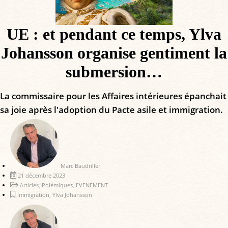
UE : et pendant ce temps, Ylva
Johansson organise gentiment la
submersion…
La commissaire pour les Affaires intérieures épanchait
sa joie après l'adoption du Pacte asile et immigration.
Marc Baudriller
21 décembre 2023
Articles
,
Polémiques
,
EVENEMENT
immigration
,
Ylva Johansson