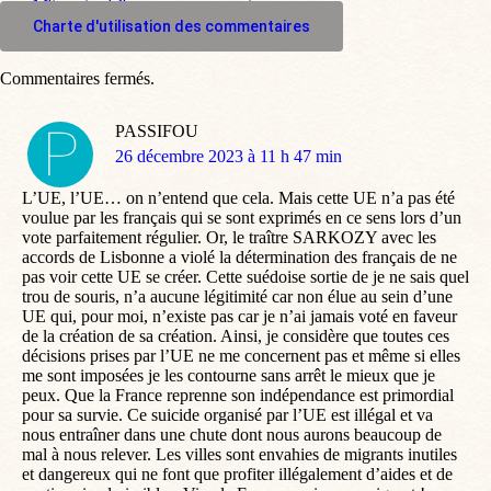
M'inscrire à l'espace commentaire
Charte d'utilisation des commentaires
Commentaires fermés.
PASSIFOU
dit
26 décembre 2023 à 11 h 47 min
:
L’UE, l’UE… on n’entend que cela. Mais cette UE n’a pas été
voulue par les français qui se sont exprimés en ce sens lors d’un
vote parfaitement régulier. Or, le traître SARKOZY avec les
accords de Lisbonne a violé la détermination des français de ne
pas voir cette UE se créer. Cette suédoise sortie de je ne sais quel
trou de souris, n’a aucune légitimité car non élue au sein d’une
UE qui, pour moi, n’existe pas car je n’ai jamais voté en faveur
de la création de sa création. Ainsi, je considère que toutes ces
décisions prises par l’UE ne me concernent pas et même si elles
me sont imposées je les contourne sans arrêt le mieux que je
peux. Que la France reprenne son indépendance est primordial
pour sa survie. Ce suicide organisé par l’UE est illégal et va
nous entraîner dans une chute dont nous aurons beaucoup de
mal à nous relever. Les villes sont envahies de migrants inutiles
et dangereux qui ne font que profiter illégalement d’aides et de