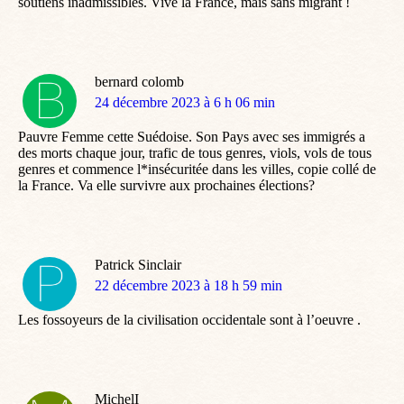
soutiens inadmissibles. Vive la France, mais sans migrant !
bernard colomb
dit
24 décembre 2023 à 6 h 06 min
:
Pauvre Femme cette Suédoise. Son Pays avec ses immigrés a
des morts chaque jour, trafic de tous genres, viols, vols de tous
genres et commence l*insécuritée dans les villes, copie collé de
la France. Va elle survivre aux prochaines élections?
Patrick Sinclair
dit
22 décembre 2023 à 18 h 59 min
:
Les fossoyeurs de la civilisation occidentale sont à l’oeuvre .
MichelI