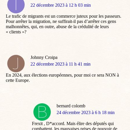
dit
22 décembre 2023 à 12 h 03 min
:
Le trafic de migrants est un commerce juteux pour les passeurs.
Pour arrêter la migration, ne suffirait-il pas d’arrêter ces gens
malhonnêtes, qui, en outre, abuse de la crédulité de leurs
« clients »?
Johnny Croipa
dit
22 décembre 2023 à 11 h 41 min
:
En 2024, aux élections européennes, pour moi ce sera NON à
cette Europe.
bernard colomb
dit
24 décembre 2023 à 6 h 18 min
:
Frexit , D*accord. Mais élire des députés qui
combattent, les mauvaises prises de pouvoir de