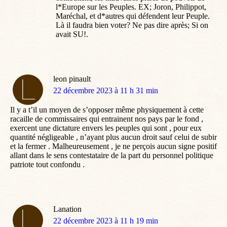
l*Europe sur les Peuples. EX; Joron, Philippot,
Maréchal, et d*autres qui défendent leur Peuple.
Là il faudra bien voter? Ne pas dire après; Si on
avait SU!.
leon pinault
dit
22 décembre 2023 à 11 h 31 min
:
Il y a t’il un moyen de s’opposer même physiquement à cette
racaille de commissaires qui entrainent nos pays par le fond ,
exercent une dictature envers les peuples qui sont , pour eux
quantité négligeable , n’ayant plus aucun droit sauf celui de subir
et la fermer . Malheureusement , je ne perçois aucun signe positif
allant dans le sens contestataire de la part du personnel politique
patriote tout confondu .
Lanation
dit
22 décembre 2023 à 11 h 19 min