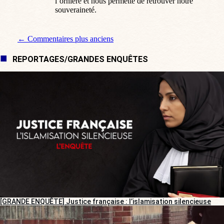
l’ornière et nous permette de retrouver notre
souveraineté.
Navigation de commentaire
← Commentaires plus anciens
REPORTAGES/GRANDES ENQUÊTES
[GRANDE ENQUÊTE] Justice française : l’islamisation silencieuse