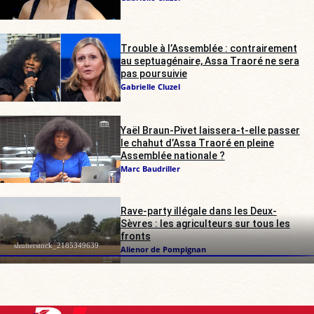
Trouble à l’Assemblée : contrairement
au septuagénaire, Assa Traoré ne sera
pas poursuivie
Gabrielle Cluzel
Yaël Braun-Pivet laissera-t-elle passer
le chahut d’Assa Traoré en pleine
Assemblée nationale ?
Marc Baudriller
Rave-party illégale dans les Deux-
Sèvres : les agriculteurs sur tous les
fronts
shutterstock_2185349639
Alienor de Pompignan