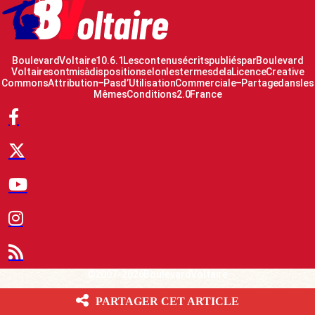
Boulevard Voltaire 10.6.1 Les contenus écrits publiés par Boulevard
Voltaire sont mis à disposition selon les termes de la Licence Creative
Commons Attribution – Pas d’Utilisation Commerciale – Partage dans les
Mêmes Conditions 2.0 France
© 2007-2026 Boulevard Voltaire
PARTAGER CET ARTICLE
Le Fil d’actualité BV