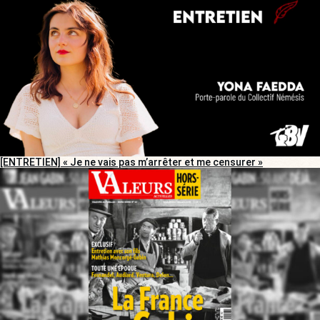
[ENTRETIEN] « Je ne vais pas m’arrêter et me censurer »