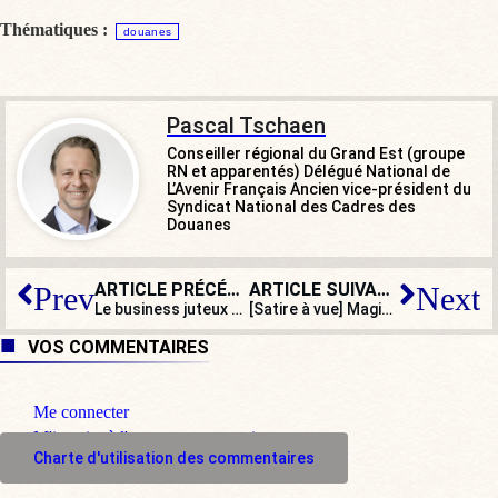
Thématiques :
douanes
Pascal Tschaen
Conseiller régional du Grand Est (groupe
RN et apparentés) Délégué National de
L’Avenir Français Ancien vice-président du
Syndicat National des Cadres des
Douanes
ARTICLE PRÉCÉDENT
ARTICLE SUIVANT
Prev
Next
Le business juteux des passeurs de migrants
[Satire à vue] Magie du Bisounours : une randonnée à vélo et le jeune de banlieue retrouve la sérénité
VOS COMMENTAIRES
Me connecter
M'inscrire à l'espace commentaire
Charte d'utilisation des commentaires