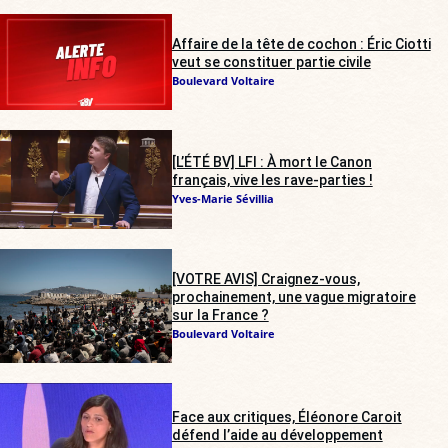
Affaire de la tête de cochon : Éric Ciotti
veut se constituer partie civile
Boulevard Voltaire
[L’ÉTÉ BV] LFI : À mort le Canon
français, vive les rave-parties !
Yves-Marie Sévillia
[VOTRE AVIS] Craignez-vous,
prochainement, une vague migratoire
sur la France ?
Boulevard Voltaire
Face aux critiques, Éléonore Caroit
défend l’aide au développement