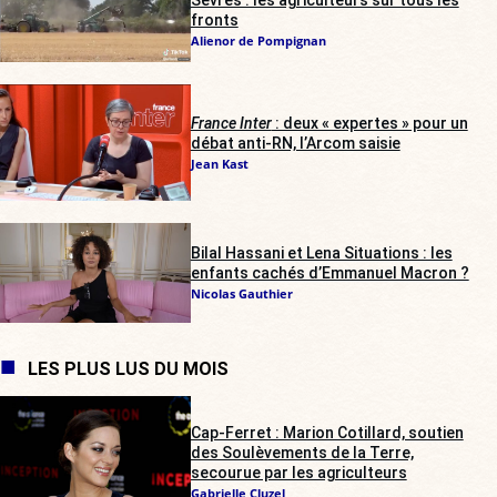
fronts
Alienor de Pompignan
France Inter
: deux « expertes » pour un
débat anti-RN, l’Arcom saisie
Jean Kast
Bilal Hassani et Lena Situations : les
enfants cachés d’Emmanuel Macron ?
Nicolas Gauthier
LES PLUS LUS DU MOIS
Cap-Ferret : Marion Cotillard, soutien
des Soulèvements de la Terre,
secourue par les agriculteurs
Gabrielle Cluzel