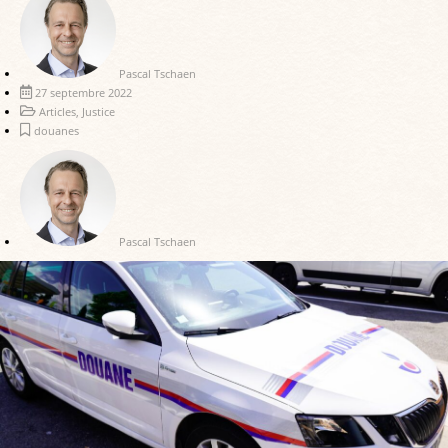
Pascal Tschaen
27 septembre 2022
Articles
,
Justice
douanes
Pascal Tschaen