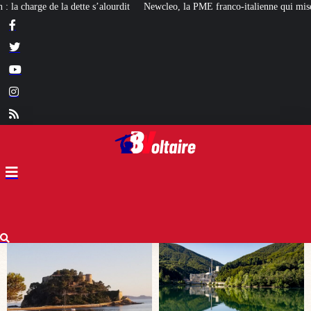
Newcleo, la PME franco-italienne qui mise sur l’avenir du « mini nucléaire »