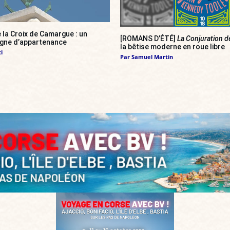
 la Croix de Camargue : un
[ROMANS D’ÉTÉ]
La Conjuration d
igne d’appartenance
la bêtise moderne en roue libre
i
Par
Samuel Martin