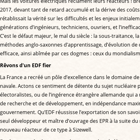
Mais les voitures électriques réclament leurs réacteurs ! 
2017, devant tant de retard accumulé et la dérive des coûts 
rétablissait la vérité sur les difficultés et les enjeux initi
générations d’ingénieurs, techniciens, ouvriers, et l’ineffic
C’est le défaut majeur, le mal du siècle : la sous-traitance
méthodes anglo-saxonnes d’apprentissage, d’évolution de c
efficace, ainsi abîmée par ces dogmes : ceux du mondialism
Rêvons d'un EDF fier
La France a recréé un pôle d’excellence dans le domaine de 
navale. Actons ce sentiment de détente du sujet nucléaire 
électoralistes, ou de l’ingérence étrangère allemande qui a
de recherche et de développement, en indépendance maximu
gouvernement. Qu’EDF réussisse l’exportation de son savoir
seul développeur et maître d’ouvrage des EPR à la suite du r
nouveau réacteur de ce type à Sizewell.