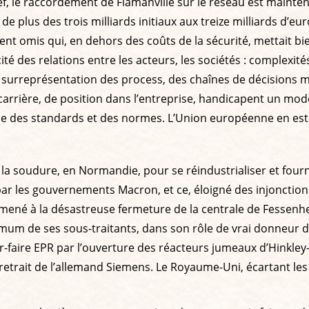
Bref, le raccordement de Flamanville sur le réseau est main
de plus des trois milliards initiaux aux treize milliards d’e
alement omis qui, en dehors des coûts de la sécurité, mettait 
acité des relations entre les acteurs, les sociétés : complex
, la surreprésentation des process, des chaînes de décisions
arrière, de position dans l’entreprise, handicapent un mo
e des standards et des normes. L’Union européenne en est l
la soudure, en Normandie, pour se réindustrialiser et fourn
par les gouvernements Macron, et ce, éloigné des injonction
 mené à la désastreuse fermeture de la centrale de Fessenhe
m de ses sous-traitants, dans son rôle de vrai donneur d
-faire EPR par l’ouverture des réacteurs jumeaux d’Hinkley
etrait de l’allemand Siemens. Le Royaume-Uni, écartant les C