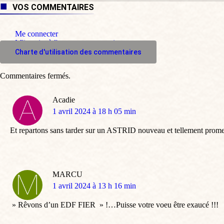
VOS COMMENTAIRES
Me connecter
M'inscrire à l'espace commentaire
Charte d'utilisation des commentaires
Commentaires fermés.
Acadie
dit
1 avril 2024 à 18 h 05 min
:
Et repartons sans tarder sur un ASTRID nouveau et tellement prome
MARCU
dit
1 avril 2024 à 13 h 16 min
:
» Rêvons d’un EDF FIER » !…Puisse votre voeu être exaucé !!!