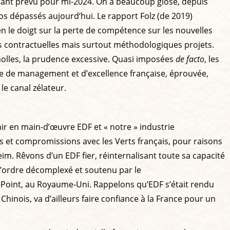
tenant prévu pour mi-2024. On a beaucoup glosé, depuis
uros dépassés aujourd‘hui. Le rapport Folz (de 2019)
bien le doigt sur la perte de compétence sur les nouvelles
ités contractuelles mais surtout méthodologiques projets.
 molles, la prudence excessive. Quasi imposées
de facto
, les
de de management et d’excellence française, éprouvée,
e canal zélateur.
ir en main-d’œuvre EDF et « notre » industrie
s et compromissions avec les Verts français, pour raisons
im. Rêvons d’un EDF fier, réinternalisant toute sa capacité
’ordre décomplexé et soutenu par le
-Point, au Royaume-Uni. Rappelons qu’EDF s’était rendu
hinois, va d’ailleurs faire confiance à la France pour un