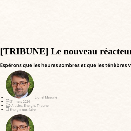
[TRIBUNE] Le nouveau réacteur d
Espérons que les heures sombres et que les ténèbres ve
Lionel Mazurié
31 mars 2024
Articles
,
Energie
,
Tribune
Energie nucléaire