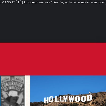
ation des Imbéciles
, ou la bêtise moderne en roue libre
Steven Spielberg et