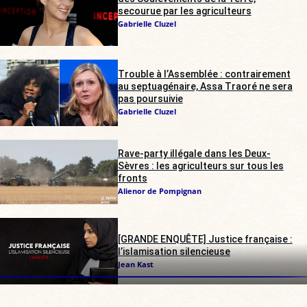
secourue par les agriculteurs
Gabrielle Cluzel
Trouble à l’Assemblée : contrairement
au septuagénaire, Assa Traoré ne sera
pas poursuivie
Gabrielle Cluzel
Rave-party illégale dans les Deux-
Sèvres : les agriculteurs sur tous les
fronts
Alienor de Pompignan
[GRANDE ENQUÊTE] Justice française :
l’islamisation silencieuse
Jean Kast