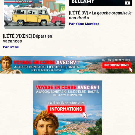
[L’ÉTÉ BV] «
La gauche organise le
non-droit
»
Par
Yann Montero
[L’ÉTÉ D’IXÈNE] Départ en
vacances
Par
Ixene