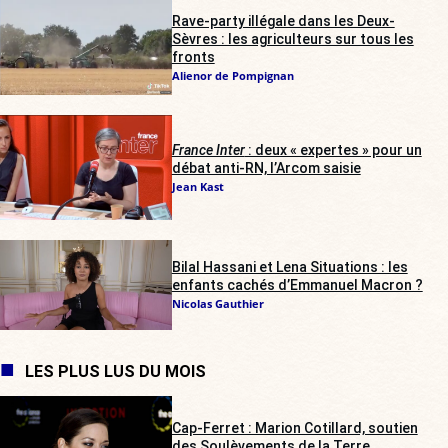
Rave-party illégale dans les Deux-
Sèvres : les agriculteurs sur tous les
fronts
Alienor de Pompignan
France Inter
: deux « expertes » pour un
débat anti-RN, l’Arcom saisie
Jean Kast
Bilal Hassani et Lena Situations : les
enfants cachés d’Emmanuel Macron ?
Nicolas Gauthier
LES PLUS LUS DU MOIS
Cap-Ferret : Marion Cotillard, soutien
des Soulèvements de la Terre,