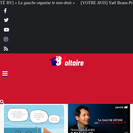
droit
»
[VOTRE AVIS] Yaël Braun-Pivet doit-elle renoncer à son projet arch