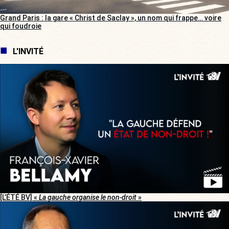
Grand Paris : la gare « Christ de Saclay », un nom qui frappe… voire
qui foudroie
L'INVITÉ
[L’ÉTÉ BV] «
La gauche organise le non-droit
»