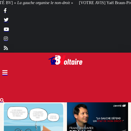
-droit
»
[VOTRE AVIS] Yaël Braun-Pivet doit-elle renoncer à son projet arch