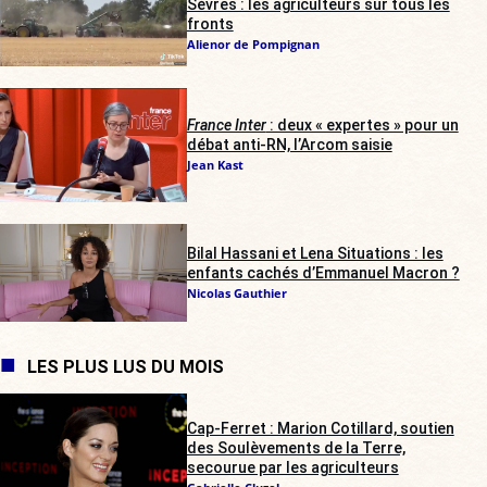
Sèvres : les agriculteurs sur tous les
fronts
Alienor de Pompignan
France Inter
: deux « expertes » pour un
débat anti-RN, l’Arcom saisie
Jean Kast
Bilal Hassani et Lena Situations : les
enfants cachés d’Emmanuel Macron ?
Nicolas Gauthier
LES PLUS LUS DU MOIS
Cap-Ferret : Marion Cotillard, soutien
des Soulèvements de la Terre,
secourue par les agriculteurs