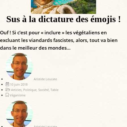
Sus à la dictature des émojis !
Ouf ! Si c’est pour « inclure » les végétaliens en
excluant les viandards fascistes, alors, tout va bien
dans le meilleur des mondes…
Aristide Leucate
10 juin 2018
Articles
,
Politique
,
Société
,
Table
Véganisme
Aristide Leucate