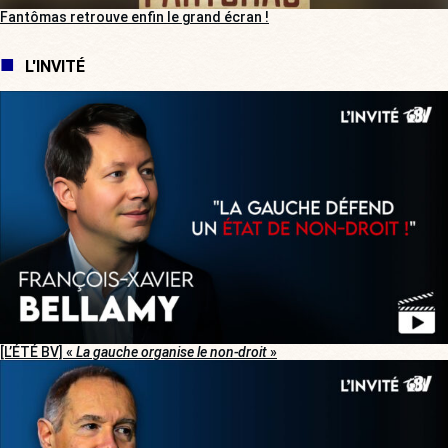
Fantômas retrouve enfin le grand écran !
L'INVITÉ
[L’ÉTÉ BV] «
La gauche organise le non-droit
»