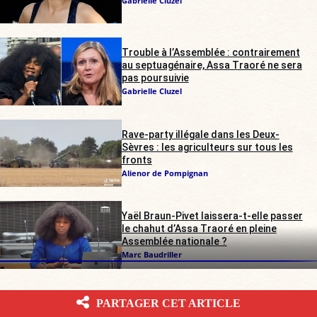
Gabrielle Cluzel
Trouble à l’Assemblée : contrairement
au septuagénaire, Assa Traoré ne sera
pas poursuivie
Gabrielle Cluzel
Rave-party illégale dans les Deux-
Sèvres : les agriculteurs sur tous les
fronts
Alienor de Pompignan
Yaël Braun-Pivet laissera-t-elle passer
le chahut d’Assa Traoré en pleine
Assemblée nationale ?
Marc Baudriller
PARTAGER CET ARTICLE