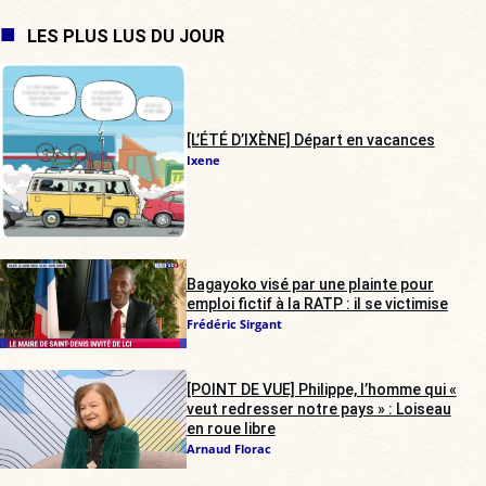
LES PLUS LUS DU JOUR
[L’ÉTÉ D’IXÈNE] Départ en vacances
Ixene
Bagayoko visé par une plainte pour
emploi fictif à la RATP : il se victimise
Frédéric Sirgant
[POINT DE VUE] Philippe, l’homme qui «
veut redresser notre pays » : Loiseau
en roue libre
Arnaud Florac