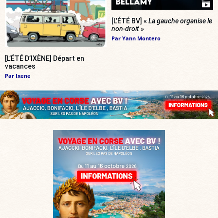
[L’ÉTÉ BV] «
La gauche organise le
non-droit
»
Par
Yann Montero
[L’ÉTÉ D’IXÈNE] Départ en
vacances
Par
Ixene