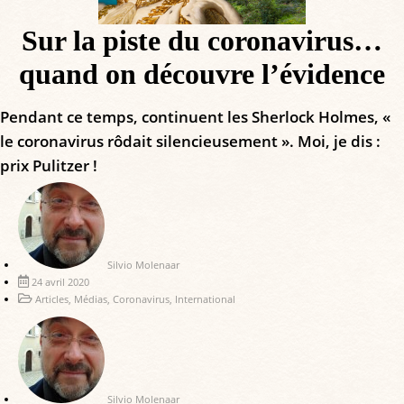
Sur la piste du coronavirus…
quand on découvre l’évidence
Pendant ce temps, continuent les Sherlock Holmes, «
le coronavirus rôdait silencieusement ». Moi, je dis :
prix Pulitzer !
Silvio Molenaar
24 avril 2020
Articles
,
Médias
,
Coronavirus
,
International
Silvio Molenaar