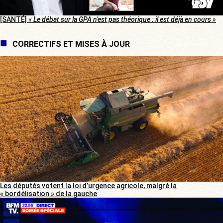
[SANTÉ]
« Le débat sur la GPA n’est pas théorique : il est déjà en cours »
CORRECTIFS ET MISES À JOUR
Les députés votent la loi d’urgence agricole, malgré la
« bordélisation » de la gauche