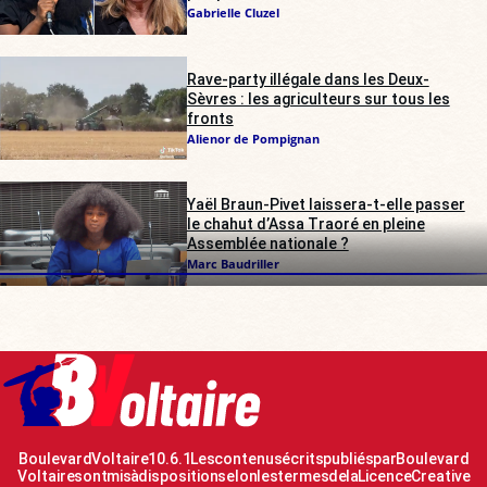
Gabrielle Cluzel
Rave-party illégale dans les Deux-
Sèvres : les agriculteurs sur tous les
fronts
Alienor de Pompignan
Yaël Braun-Pivet laissera-t-elle passer
le chahut d’Assa Traoré en pleine
Assemblée nationale ?
Marc Baudriller
Boulevard Voltaire 10.6.1 Les contenus écrits publiés par Boulevard
Voltaire sont mis à disposition selon les termes de la Licence Creative