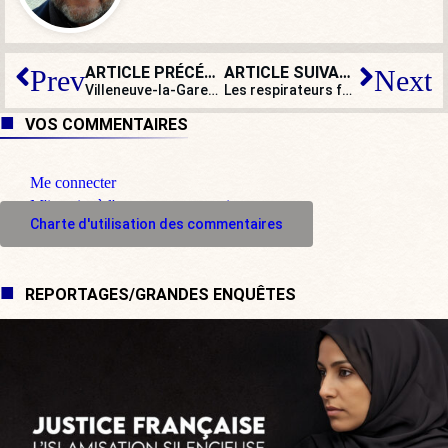
ARTICLE PRÉCÉDENT
ARTICLE SUIVANT
Prev
Next
Villeneuve-la-Garenne, pour en finir avec le mythe de la banlieue abandonnée
Les respirateurs fabriqués à la hâte sont-ils inadaptés ?
VOS COMMENTAIRES
Me connecter
M'inscrire à l'espace commentaire
Charte d'utilisation des commentaires
REPORTAGES/GRANDES ENQUÊTES