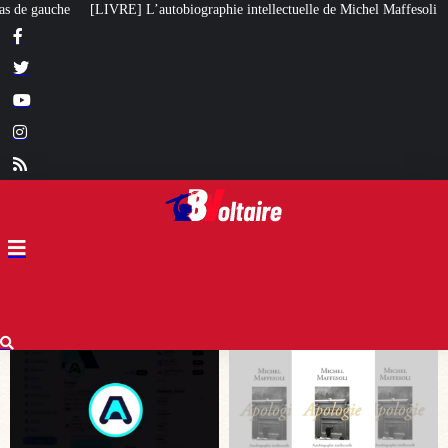
aphie intellectuelle de Michel Maffesoli
Pour regagner son influence en A