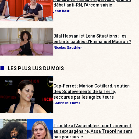
débat anti-RN, l’Arcom saisie
Jean Kast
Bilal Hassani et Lena Situations : les
enfants cachés d’Emmanuel Macron ?
Nicolas Gauthier
LES PLUS LUS DU MOIS
Cap-Ferret : Marion Cotillard, soutien
des Soulèvements de la Terre,
secourue par les agriculteurs
Gabrielle Cluzel
Trouble à l’Assemblée : contrairement
au septuagénaire, Assa Traoré ne sera
pas poursuivie