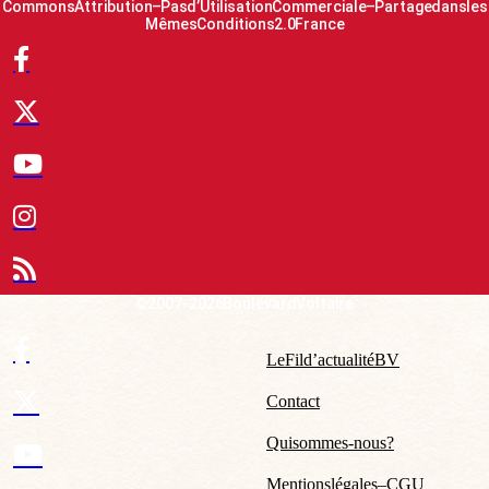
Commons Attribution – Pas d’Utilisation Commerciale – Partage dans les
Mêmes Conditions 2.0 France
© 2007-2026 Boulevard Voltaire
Le Fil d’actualité BV
Contact
Qui sommes-nous ?
Mentions légales – CGU