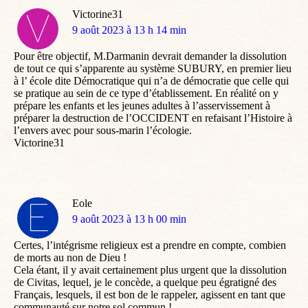
Victorine31
dit
9 août 2023 à 13 h 14 min
:
Pour être objectif, M.Darmanin devrait demander la dissolution
de tout ce qui s’apparente au système SUBURY, en premier lieu
à l’ école dite Démocratique qui n’a de démocratie que celle qui
se pratique au sein de ce type d’établissement. En réalité on y
prépare les enfants et les jeunes adultes à l’asservissement à
préparer la destruction de l’OCCIDENT en refaisant l’Histoire à
l’envers avec pour sous-marin l’écologie.
Victorine31
Eole
dit
9 août 2023 à 13 h 00 min
:
Certes, l’intégrisme religieux est a prendre en compte, combien
de morts au non de Dieu !
Cela étant, il y avait certainement plus urgent que la dissolution
de Civitas, lequel, je le concède, a quelque peu égratigné des
Français, lesquels, il est bon de le rappeler, agissent en tant que
communauté sur notre sol commun !