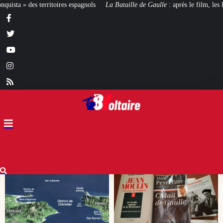
La Bataille de Gaulle
: après le film, les livres !
[CINÉMA]
De la Comédi