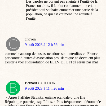
Les paroles ne portent pas atteinte à l’unité de la
France ou alors, il faudra condamner un certain
président qui souhaite emmerder une partie de la
population, ce qui est vraiment une atteinte à
l’unité !
citoyen
dit
9 août 2023 à 12 h 56 min
:
comme beaucoup de nos associations sont interdites en France
par contre d’autres d’association pro islamique ne devraient plus
exister a voir et dissolution de EELV ET LFI çà serais pas mal
Bernard GUILHON
dit
9 août 2023 à 11 h 26 min
:
» Après l’affaire Stavisky, énième scandale d’une IIIe
République pourrie jusqu’à l’os, » Plus fréquemment dénommée
« République Franc-Maçonne, » son premier gouvernement de