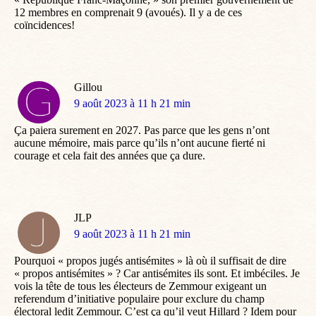
12 membres en comprenait 9 (avoués). Il y a de ces
coïncidences!
Gillou
dit
9 août 2023 à 11 h 21 min
:
Ça paiera surement en 2027. Pas parce que les gens n’ont
aucune mémoire, mais parce qu’ils n’ont aucune fierté ni
courage et cela fait des années que ça dure.
JLP
dit
9 août 2023 à 11 h 21 min
:
Pourquoi « propos jugés antisémites » là où il suffisait de dire
« propos antisémites » ? Car antisémites ils sont. Et imbéciles. Je
vois la tête de tous les électeurs de Zemmour exigeant un
referendum d’initiative populaire pour exclure du champ
électoral ledit Zemmour. C’est ça qu’il veut Hillard ? Idem pour