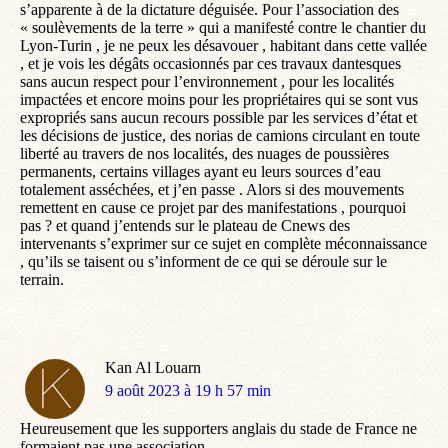
s’apparente à de la dictature déguisée. Pour l’association des
« soulèvements de la terre » qui a manifesté contre le chantier du
Lyon-Turin , je ne peux les désavouer , habitant dans cette vallée
, et je vois les dégâts occasionnés par ces travaux dantesques
sans aucun respect pour l’environnement , pour les localités
impactées et encore moins pour les propriétaires qui se sont vus
expropriés sans aucun recours possible par les services d’état et
les décisions de justice, des norias de camions circulant en toute
liberté au travers de nos localités, des nuages de poussières
permanents, certains villages ayant eu leurs sources d’eau
totalement asséchées, et j’en passe . Alors si des mouvements
remettent en cause ce projet par des manifestations , pourquoi
pas ? et quand j’entends sur le plateau de Cnews des
intervenants s’exprimer sur ce sujet en complète méconnaissance
, qu’ils se taisent ou s’informent de ce qui se déroule sur le
terrain.
Kan Al Louarn
dit
9 août 2023 à 19 h 57 min
:
Heureusement que les supporters anglais du stade de France ne
formaient pas une association