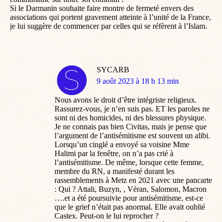
Si le Darmanin souhaite faire montre de fermeté envers des
associations qui portent gravement atteinte à l’unité de la France,
je lui suggère de commencer par celles qui se réfèrent à l’Islam.
SYCARB
dit
9 août 2023 à 18 h 13 min
:
Nous avons le droit d’être intégriste religieux.
Rassurez-vous, je n’en suis pas. ET les paroles ne
sont ni des homicides, ni des blessures physique.
Je ne connais pas bien Civitas, mais je pense que
l’argument de l’antisémitisme est souvent un alibi.
Lorsqu’un cinglé a envoyé sa voisine Mme
Halimi par la fenêtre, on n’a pas crié à
l’antisémitisme. De même, lorsque cette femme,
membre du RN, a manifesté durant les
rassemblements à Metz en 2021 avec une pancarte
: Qui ? Attali, Buzyn, , Véran, Salomon, Macron
….et a été poursuivie pour antisémitisme, est-ce
que le grief n’était pas anormal. Elle avait oublié
Castex. Peut-on le lui reprocher ?