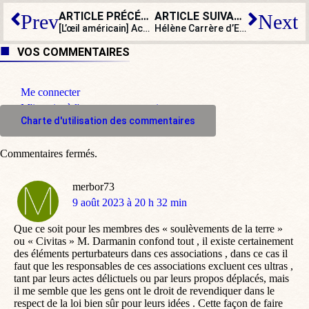
ARTICLE PRÉCÉDENT
ARTICLE SUIVANT
Prev
Next
[L’œil américain] Accusé de complot contre l’État, Trump contre-attaque
Hélène Carrère d’Encausse, l’intégration par le travail, le talent et le mérite
VOS COMMENTAIRES
Me connecter
M'inscrire à l'espace commentaire
Charte d'utilisation des commentaires
Commentaires fermés.
merbor73
dit
9 août 2023 à 20 h 32 min
:
Que ce soit pour les membres des « soulèvements de la terre »
ou « Civitas » M. Darmanin confond tout , il existe certainement
des éléments perturbateurs dans ces associations , dans ce cas il
faut que les responsables de ces associations excluent ces ultras ,
tant par leurs actes délictuels ou par leurs propos déplacés, mais
il me semble que les gens ont le droit de revendiquer dans le
respect de la loi bien sûr pour leurs idées . Cette façon de faire